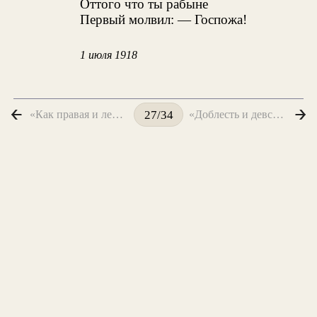
Оттого что ты рабыне
Первый молвил: — Госпожа!
1 июля 1918
«Как правая и левая рука...»
«Доблесть и девственность! — Сей союз...»
27/34