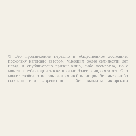
© Это произведение перешло в общественное достояние,
поскольку написано автором, умершим более семидесяти лет
назад, и опубликовано прижизненно, либо посмертно, но с
момента публикации также прошло более семидесяти лет. Оно
может свободно использоваться любым лицом без чьего-либо
согласия или разрешения и без выплаты авторского
вознаграждения.
Email:
otklik@ilibrary.ru
О библиотеке
Реклама на сайте
©1996—2026 Алексей Комаров. Подборка произведений,
оформление, программирование.