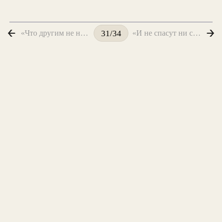
«Что другим не нужно — несите мне!..»
«И не спасут ни стансы, ни созвездья...»
31/34