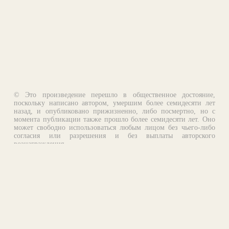
© Это произведение перешло в общественное достояние,
поскольку написано автором, умершим более семидесяти лет
назад, и опубликовано прижизненно, либо посмертно, но с
момента публикации также прошло более семидесяти лет. Оно
может свободно использоваться любым лицом без чьего-либо
согласия или разрешения и без выплаты авторского
вознаграждения.
Email:
otklik@ilibrary.ru
О библиотеке
Реклама на сайте
©1996—2026 Алексей Комаров. Подборка произведений,
оформление, программирование.