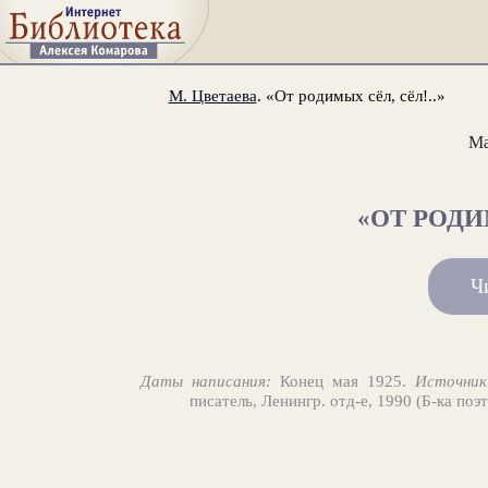
М. Цветаева
. «От родимых сёл, сёл!..»
Ма
«ОТ РОДИ
Ч
Даты написания:
Конец мая 1925.
Источник
писатель, Ленингр. отд-е, 1990 (Б-ка поэ