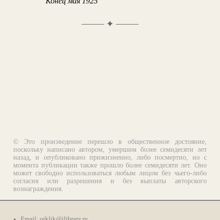
Конец мая 1925
✦
© Это произведение перешло в общественное достояние,
поскольку написано автором, умершим более семидесяти лет
назад, и опубликовано прижизненно, либо посмертно, но с
момента публикации также прошло более семидесяти лет. Оно
может свободно использоваться любым лицом без чьего-либо
согласия или разрешения и без выплаты авторского
вознаграждения.
Email:
otklik@ilibrary.ru