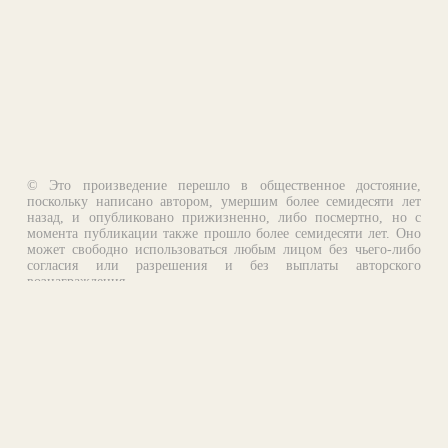
© Это произведение перешло в общественное достояние,
поскольку написано автором, умершим более семидесяти лет
назад, и опубликовано прижизненно, либо посмертно, но с
момента публикации также прошло более семидесяти лет. Оно
может свободно использоваться любым лицом без чьего-либо
согласия или разрешения и без выплаты авторского
вознаграждения.
Email:
otklik@ilibrary.ru
О библиотеке
Реклама на сайте
©1996—2026 Алексей Комаров. Подборка произведений,
оформление, программирование.