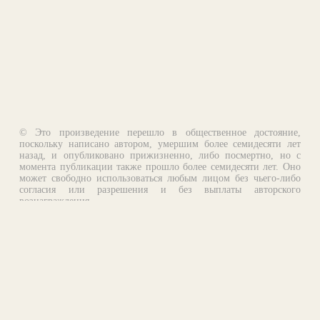
© Это произведение перешло в общественное достояние,
поскольку написано автором, умершим более семидесяти лет
назад, и опубликовано прижизненно, либо посмертно, но с
момента публикации также прошло более семидесяти лет. Оно
может свободно использоваться любым лицом без чьего-либо
согласия или разрешения и без выплаты авторского
вознаграждения.
Email:
otklik@ilibrary.ru
О библиотеке
Реклама на сайте
©1996—2026 Алексей Комаров. Подборка произведений,
оформление, программирование.