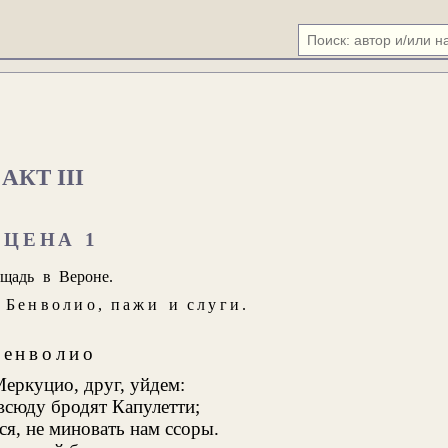
АКТ III
СЦЕНА 1
щадь в Вероне.
,
Бенволио
,
пажи
и
слуги
.
Бенволио
еркуцио, друг, уйдем:
всюду бродят Капулетти;
ся, не миновать нам ссоры.