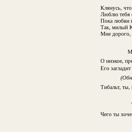
Клянусь, что
Люблю тебя 
Пока любви 
Так, милый К
Мне дорого, 
М
О низкое, пр
Его загладит 
(Обн
Тибальт, ты,
Чего ты хоч