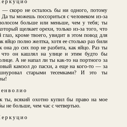
еркуцио
е — скоро не осталось бы ни одного, потому
 Да ты можешь поссориться с человеком из-за
 волосом больше или меньше, чем у тебя; ты
оторый щелкает орехи, только из-за того, что
й глаз, кроме твоего, увидит в этом повод для
ак яйцо полно желтка, хотя ее столько раз били
к она до сих пор не разбита, как яйцо. Раз ты
, что он кашлял на улице и этим будто бы
олнце. А не напал ли ты как-то на портного за
новый камзол до пасхи, а еще на кого-то — за
шнуровал старыми тесемками? И это ты
ры!
Бенволио
ак ты, всякий охотно купил бы право на мое
ы не больше, чем час с четвертью.
еркуцио