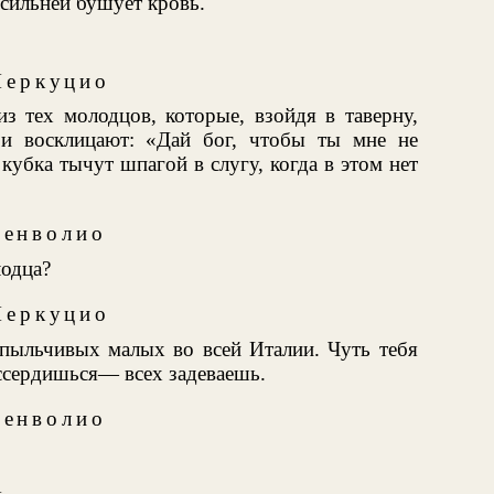
 сильней бушует кровь.
еркуцио
з тех молодцов, которые, взойдя в таверну,
и восклицают: «Дай бог, чтобы ты мне не
кубка тычут шпагой в слугу, когда в этом нет
Бенволио
лодца?
еркуцио
пыльчивых малых во всей Италии. Чуть тебя
ассердишься— всех задеваешь.
Бенволио