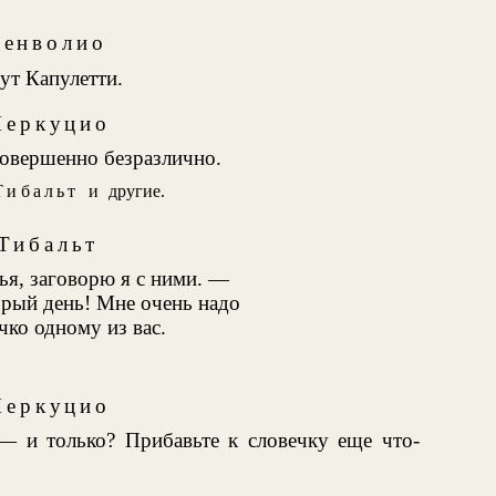
Бенволио
ут Капулетти.
еркуцио
совершенно безразлично.
Тибальт
и другие.
Тибальт
ья, заговорю я с ними. —
рый день! Мне очень надо
чко одному из вас.
еркуцио
 — и только? Прибавьте к словечку еще что-