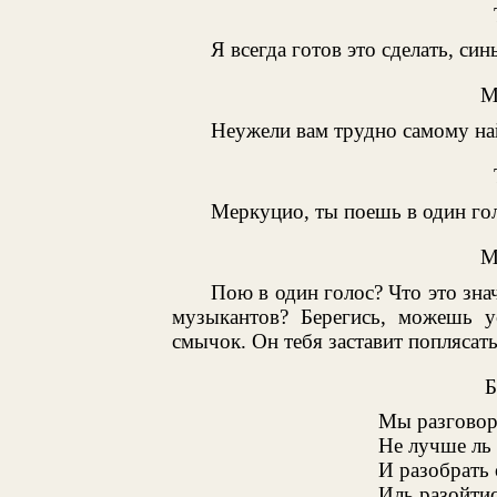
Я всегда готов это сделать, син
М
Неужели вам трудно самому на
Меркуцио, ты поешь в один гол
М
Пою в один голос? Что это зна
музыкантов? Берегись, можешь у
смычок. Он тебя заставит поплясать
Мы разговор 
Не лучше ль 
И разобрать
Иль разойтис