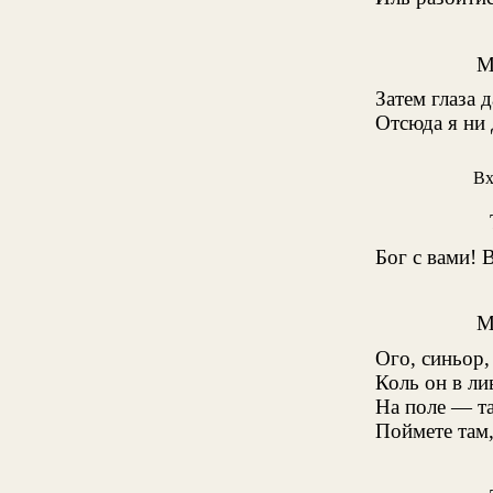
М
Затем глаза 
Отсюда я ни 
В
Бог с вами! 
М
Ого, синьор,
Коль он в ли
На поле — та
Поймете там,