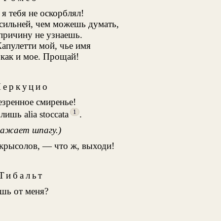
 я тебя не оскорблял!
сильней, чем можешь думать,
причину не узнаешь.
апулетти мой, чье имя
как и мое. Прощай!
еркуцио
езренное смиренье!
1
лишь alia stoccata
.
ажает шпагу.)
 крысолов, — что ж, выходи!
Тибальт
ешь от меня?