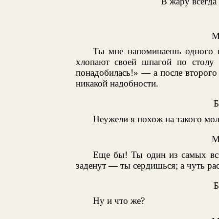
В жару всегда
М
Ты мне напоминаешь одного и
хлопают своей шпагой по столу 
понадобилась!» — а после второго 
никакой надобности.
Неужели я похож на такого мо
М
Еще бы! Ты один из самых вс
заденут — ты сердишься; а чуть р
Ну и что же?