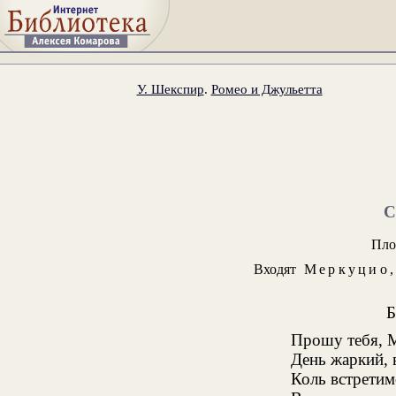
У. Шекспир
.
Ромео и Джульетта
Пло
Входят
Меркуцио
Прошу тебя, М
День жаркий, 
Коль встретим