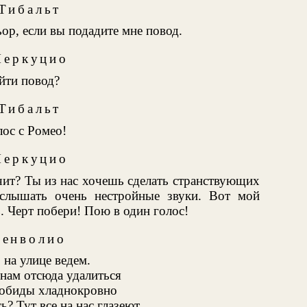
Тибальт
ьор, если вы подадите мне повод.
еркуцио
йти повод?
Тибальт
ос с Ромео!
еркуцио
чит? Ты из нас хочешь сделать странствующих
слышать очень нестройные звуки. Вот мой
. Черт побери! Пою в один голос!
Бенволио
на улице ведем.
нам отсюда удалиться
 обиды хладнокровно
ь? Тут все на нас глазеют.