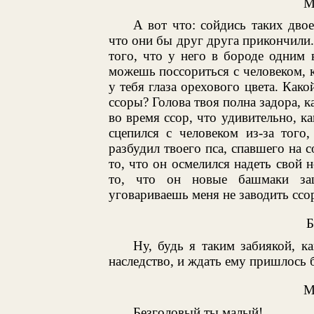
М
А вот что: сойдись таких дво
что они бы друг друга прикончили.
того, что у него в бороде одним
можешь поссориться с человеком, к
у тебя глаза орехового цвета. Како
ссоры? Голова твоя полна задора, к
во время ссор, что удивительно, ка
сцепился с человеком из-за того
разбудил твоего пса, спавшего на с
то, что он осмелился надеть свой 
то, что он новые башмаки за
уговариваешь меня не заводить ссо
Ну, будь я таким забиякой, к
наследство, и ждать ему пришлось б
М
Безголовый ты малый!