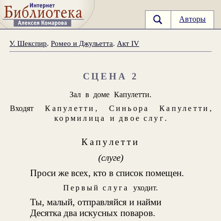
Авторы
У. Шекспир
.
Ромео и Джульетта
.
Акт IV
СЦЕНА 2
Зал в доме Капулетти.
Входят
Капулетти
,
Синьора Капулетти
,
кормилица
и
двое слуг
.
Капулетти
(слуге)
Проси же всех, кто в список помещен.
Первый слуга
уходит.
Ты, малый, отправляйся и найми
Десятка два искусных поваров.