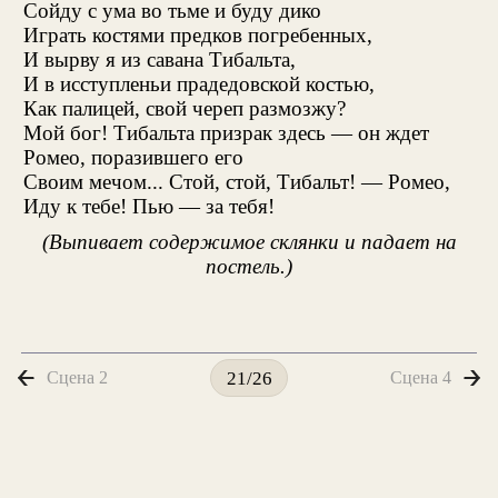
Сойду с ума во тьме и буду дико
Играть костями предков погребенных,
И вырву я из савана Тибальта,
И в исступленьи прадедовской костью,
Как палицей, свой череп размозжу?
Мой бог! Тибальта призрак здесь — он ждет
Ромео, поразившего его
Своим мечом... Стой, стой, Тибальт! — Ромео,
Иду к тебе! Пью — за тебя!
(Выпивает содержимое склянки и падает на
постель.)
Сцена 2
Сцена 4
21/26