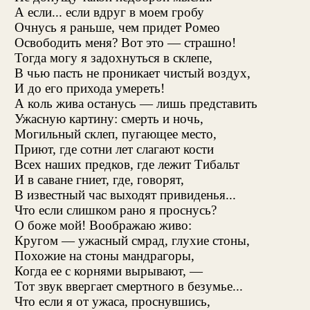
А если... если вдруг в моем гробу
Очнусь я раньше, чем придет Ромео
Освободить меня? Вот это — страшно!
Тогда могу я задохнуться в склепе,
В чью пасть не проникает чистый воздух,
И до его прихода умереть!
А коль жива останусь — лишь представить
Ужасную картину: смерть и ночь,
Могильный склеп, пугающее место,
Приют, где сотни лет слагают кости
Всех наших предков, где лежит Тибальт
И в саване гниет, где, говорят,
В известный час выходят привиденья...
Что если слишком рано я проснусь?
О боже мой! Воображаю живо:
Кругом — ужасный смрад, глухие стоны,
Похожие на стоны мандрагоры,
Когда ее с корнями вырывают, —
Тот звук ввергает смертного в безумье...
Что если я от ужаса, проснувшись,