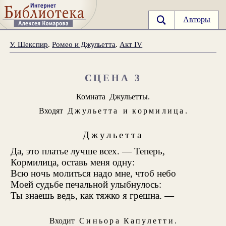
Авторы
У. Шекспир
.
Ромео и Джульетта
.
Акт IV
СЦЕНА 3
Комната Джульетты.
Входят
Джульетта
и
кормилица
.
Джульетта
Да, это платье лучше всех. — Теперь,
Кормилица, оставь меня одну:
Всю ночь молиться надо мне, чтоб небо
Моей судьбе печальной улыбнулось:
Ты знаешь ведь, как тяжко я грешна. —
Входит
Синьора Капулетти
.