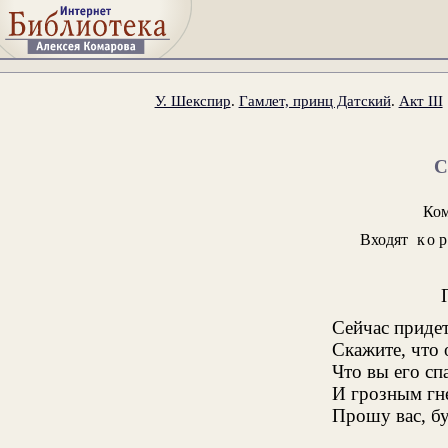
У. Шекспир
.
Гамлет, принц Датский
.
Акт III
Ком
Входят
ко
Сейчас придет
Скажите, что 
Что вы его сп
И грозным гне
Прошу вас, бу