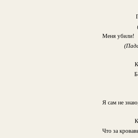
Меня убили!
(Пад
Б
Я сам не знаю
Что за кровав