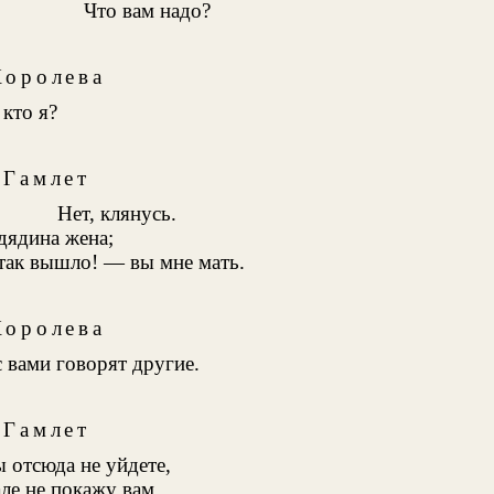
Что вам надо?
Королева
кто я?
Гамлет
Нет, клянусь.
дядина жена;
так вышло! — вы мне мать.
Королева
с вами говорят другие.
Гамлет
ы отсюда не уйдете,
але не покажу вам