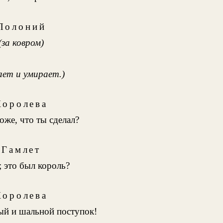
Полоний
(за ковром)
ает и умирает.)
Королева
оже, что ты сделал?
Гамлет
; это был король?
Королева
ый и шальной поступок!