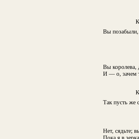
Вы позабыли, 
Вы королева, 
И — о, зачем 
Так пусть же 
Нет, сядьте; в
Пока я в зерк