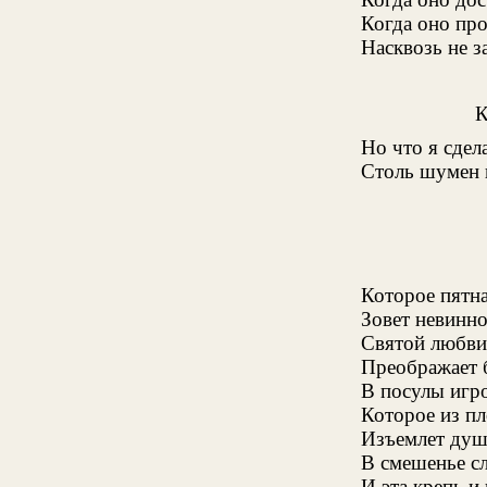
Когда оно пр
Насквозь не з
Но что я сдел
Столь шумен 
Которое пятна
Зовет невинно
Святой любви 
Преображает 
В посулы игро
Которое из п
Изъемлет душ
В смешенье сл
И эта крепь и