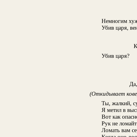
Немногим хуже
Убив царя, ве
Убив царя?
Да,
(Откидывает кове
Ты, жалкий, 
Я метил в выс
Вот как опас
Рук не ломайт
Ломать вам се
Когда оно до