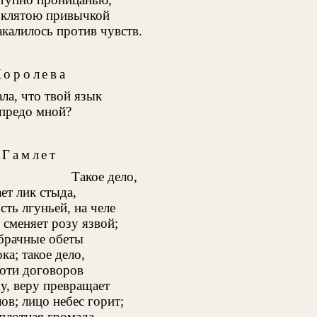
оклятою привычкой
акалилось против чувств.
Королева
ала, что твой язык
предо мной?
Гамлет
Такое дело,
ет лик стыда,
сть лгуньей, на челе
сменяет розу язвой;
брачные обеты
ка; такое дело,
лоти договоров
у, веру превращает
ов; лицо небес горит;
 плотная громада