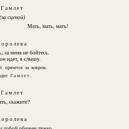
Гамлет
(за сценой)
Мать, мать, мать!
Королева
; за меня не бойтесь.
он идет, я слышу.
й
прячется за ковром.
одит
Гамлет
.
Гамлет
ать, скажите?
Королева
ц тобой обижен тяжко.