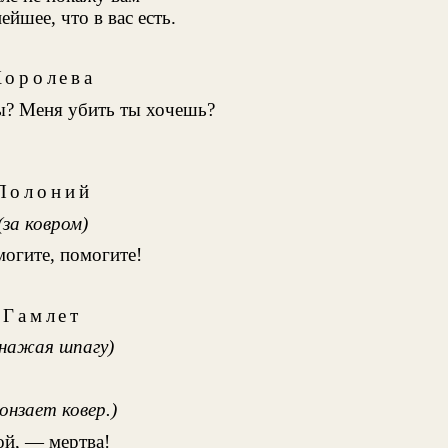
ейшее, что в вас есть.
Королева
ы? Меня убить ты хочешь?
Полоний
(за ковром)
огите, помогите!
Гамлет
нажая шпагу)
онзает ковер.)
ой, — мертва!