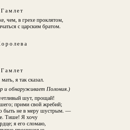
Гамлет
, чем, в грехе проклятом,
нчаться с царским братом.
Королева
Гамлет
 мать, я так сказал.
р и обнаруживает Полония.)
суетливый шут, прощай!
шего; прими свой жребий;
но быть не в меру шустрым. —
е. Тише! Я хочу
рдце; я его сломаю,
ступно проницанью,