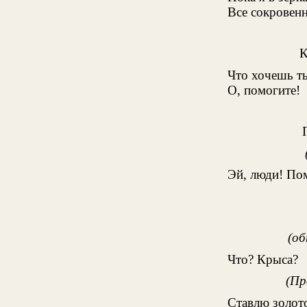
Все сокровенн
Что хочешь т
О, помогите!
Эй, люди! Пом
(об
Что? Крыса?
(Пр
Ставлю золот