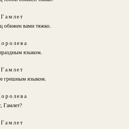
Гамлет
ц обижен вами тяжко.
Королева
 праздным языком.
Гамлет
е грешным языком.
Королева
т, Гамлет?
Гамлет