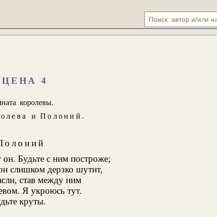
СЦЕНА 4
ната королевы.
ролева
и
Полоний
.
Полоний
 он. Будьте с ним построже;
он слишком дерзко шутит,
асли, став между ним
вом. Я укроюсь тут.
дьте круты.