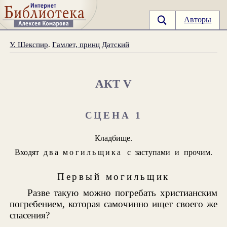
Авторы
У. Шекспир
.
Гамлет, принц Датский
АКТ V
СЦЕНА 1
Кладбище.
Входят
два могильщика
с заступами и прочим.
Первый могильщик
Разве такую можно погребать христианским
погребением, которая самочинно ищет своего же
спасения?