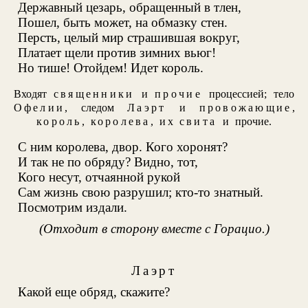
Державный цезарь, обращенный в тлен,
Пошел, быть может, на обмазку стен.
Персть, целый мир страшившая вокруг,
Платает щели против зимних вьюг!
Но тише! Отойдем! Идет король.
Входят
священники
и
прочие
процессией; тело
Офелии
, следом
Лаэрт
и
провожающие
,
король
,
королева
,
их свита
и прочие.
С ним королева, двор. Кого хоронят?
И так не по обряду? Видно, тот,
Кого несут, отчаянной рукой
Сам жизнь свою разрушил; кто-то знатный.
Посмотрим издали.
(Отходит в сторону вместе с Горацио.)
Лаэрт
Какой еще обряд, скажите?