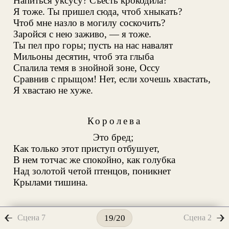
Напиться уксусу? Съесть крокодила?
Я тоже. Ты пришел сюда, чтоб хныкать?
Чтоб мне назло в могилу соскочить?
Заройся с нею заживо, — я тоже.
Ты пел про горы; пусть на нас навалят
Мильоны десятин, чтоб эта глыба
Спалила темя в знойной зоне, Оссу
Сравнив с прыщом! Нет, если хочешь хвастать,
Я хвастаю не хуже.
Королева
Это бред;
Как только этот приступ отбушует,
В нем тотчас же спокойно, как голубка
Над золотой четой птенцов, поникнет
Крылами тишина.
Гамлет
Сцена 7
Сцена 2
19/20