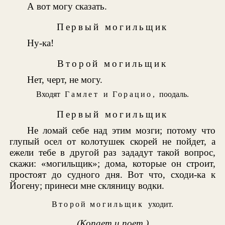
А вот могу сказать.
Первый могильщик
Ну-ка!
Второй могильщик
Нет, черт, не могу.
Входят
Гамлет
и
Горацио
, поодаль.
Первый могильщик
Не ломай себе над этим мозги; потому что
глупый осел от колотушек скорей не пойдет, а
ежели тебе в другой раз зададут такой вопрос,
скажи: «могильщик»; дома, которые он строит,
простоят до судного дня. Вот что, сходи-ка к
Йогену; принеси мне скляницу водки.
Второй могильщик
уходит.
(Копает и поет.)