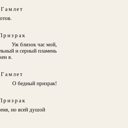
Гамлет
отов.
Призрак
Уж близок час мой,
ельный и серный пламень
ен я.
Гамлет
О бедный призрак!
Призрак
меня, но всей душой