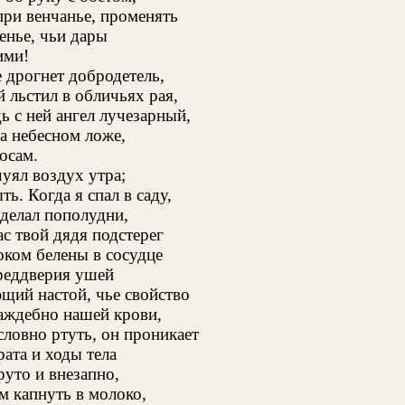
ри венчанье, променять
енье, чьи дары
ими!
е дрогнет добродетель,
й льстил в обличьях рая,
дь с ней ангел лучезарный,
а небесном ложе,
осам.
уял воздух утра;
ь. Когда я спал в саду,
делал пополудни,
с твой дядя подстерег
ком белены в сосудце
реддверия ушей
щий настой, чье свойство
аждебно нашей крови,
словно ртуть, он проникает
ата и ходы тела
руто и внезапно,
м капнуть в молоко,