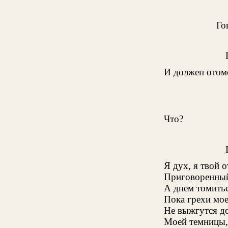
Го
И должен отом
Что?
Я дух, я твой о
Приговоренный
А днем томитьс
Пока грехи мо
Не выжгутся до
Моей темницы,