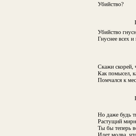
Убийство?
Убийство гнусн
Гнуснее всех и
Скажи скорей, 
Как помысел, к
Помчался к мес
Но даже будь т
Растущий мирно
Ты бы теперь в
Идет молва, что