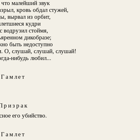
 что малейший звук
зрыл, кровь обдал стужей,
ды, вырвал из орбит,
плетшиеся кудри
с водрузил стоймя,
ъяренном дикобразе;
жно быть недоступно
. О, слушай, слушай, слушай!
огда-нибудь любил...
Гамлет
Призрак
сное его убийство.
Гамлет