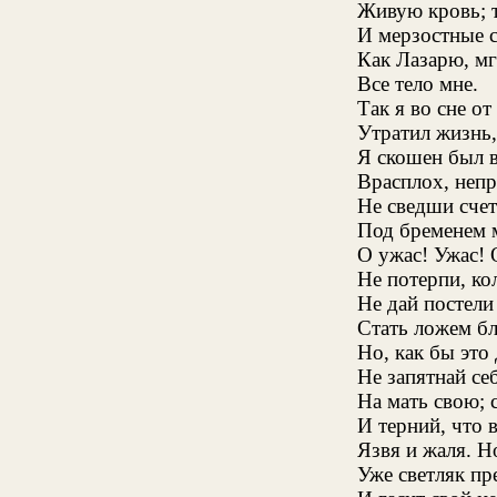
Живую кровь; т
И мерзостные с
Как Лазарю, м
Все тело мне.
Так я во сне о
Утратил жизнь,
Я скошен был в
Врасплох, непр
Не сведши счет
Под бременем 
О ужас! Ужас! 
Не потерпи, кол
Не дай постели
Стать ложем бл
Но, как бы это 
Не запятнай се
На мать свою; 
И терний, что в
Язвя и жаля. Н
Уже светляк пр