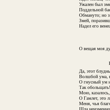
Ужален был зме
Поддельной ба
Обмануто; но з
Змей, поразивш
Надел его вене
О вещая моя д
Да, этот блудн
Волшбой ума, 
О гнусный ум и
Так обольщать
Мою, казалось,
О Гамлет, это 
Меня, чья бла
Шла неизменно 