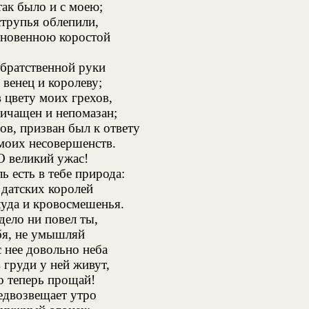
ак было и с моею;
трупья облепили,
гновенною коростой
т братственной руки
 венец и королеву;
 цвету моих грехов,
ичащен и непомазан;
ов, призван был к ответу
моих несовершенств.
О великий ужас!
ь есть в тебе природа:
 датских королей
уда и кровосмешенья.
дело ни повел ты,
бя, не умышляй
с нее довольно неба
 груди у ней живут,
о теперь прощай!
едвозвещает утро