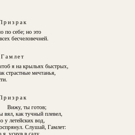
Призрак
о по себе; но это
 всех бесчеловечней.
Гамлет
чтоб я на крыльях быстрых,
ак страстные мечтанья,
ти.
Призрак
Вижу, ты готов;
ы вял, как тучный плевел,
 у летейских вод,
оспрянул. Слушай, Гамлет:
 я, уснув в саду,