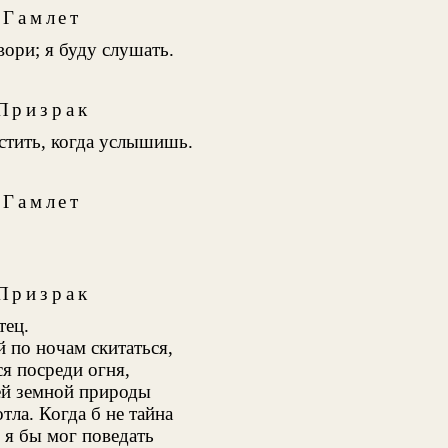
Гамлет
вори; я буду слушать.
Призрак
стить, когда услышишь.
Гамлет
Призрак
тец.
 по ночам скитаться,
я посреди огня,
ей земной природы
тла. Когда б не тайна
 я бы мог поведать