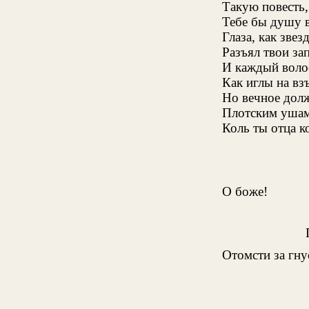
Такую повесть,
Тебе бы душу в
Глаза, как звез
Разъял твои за
И каждый воло
Как иглы на вз
Но вечное дол
Плотским ушам
Коль ты отца к
О боже!
Отомсти за гну