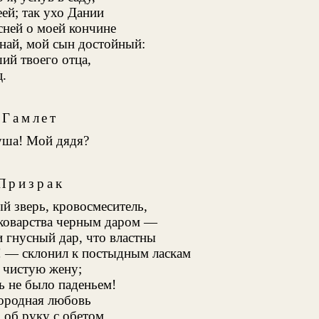
ей; так ухо Дании
сней о моей кончине
най, мой сын достойный:
ий твоего отца,
ц.
Гамлет
уша! Мой дядя?
Призрак
ый зверь, кровосмеситель,
коварства черным даром —
 гнусный дар, что властны
! — склонил к постыдным ласкам
 чистую жену;
ль не было паденьем!
городная любовь
об руку с обетом,