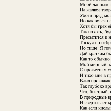
Мной данным п
На жалкое твор
Убоги пред мо
Но как вовек н
Хотя бы грех е
Так похоть, бу
Пресытится и н
Тоскуя по отбр
Но тише! Я поч
Дай кратким быт
Как то обычно 
Мой мирный ча
С проклятым со
И тихо мне в п
Влил прокажаю
Так глубоко вр
Что, быстрый, 
В природные вр
И свертывает к
Как если кислы