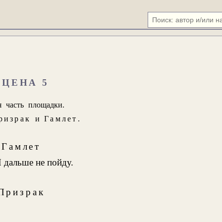
СЦЕНА 5
я часть площадки.
ризрак
и
Гамлет
.
Гамлет
 дальше не пойду.
Призрак