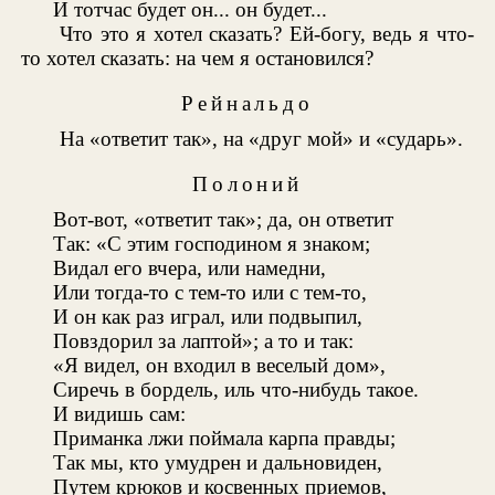
И тотчас будет он... он будет...
Что это я хотел сказать? Ей-богу, ведь я что-
то хотел сказать: на чем я остановился?
Рейнальдо
На «ответит так», на «друг мой» и «сударь».
Полоний
Вот-вот, «ответит так»; да, он ответит
Так: «С этим господином я знаком;
Видал его вчера, или намедни,
Или тогда-то с тем-то или с тем-то,
И он как раз играл, или подвыпил,
Повздорил за лаптой»; а то и так:
«Я видел, он входил в веселый дом»,
Сиречь в бордель, иль что-нибудь такое.
И видишь сам:
Приманка лжи поймала карпа правды;
Так мы, кто умудрен и дальновиден,
Путем крюков и косвенных приемов,