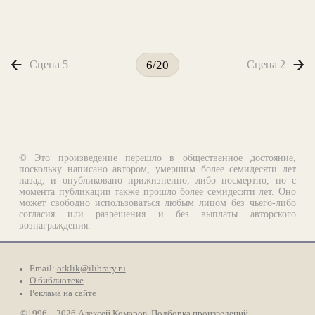
Сцена 5
Сцена 2
6/20
© Это произведение перешло в общественное достояние,
поскольку написано автором, умершим более семидесяти лет
назад, и опубликовано прижизненно, либо посмертно, но с
момента публикации также прошло более семидесяти лет. Оно
может свободно использоваться любым лицом без чьего-либо
согласия или разрешения и без выплаты авторского
вознаграждения.
Email:
otklik@ilibrary.ru
О библиотеке
Реклама на сайте
©1996—2026 Алексей Комаров. Подборка произведений,