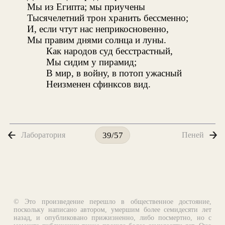
Мы из Египта; мы приучены
Тысячелетний трон хранить бессменно;
И, если чтут нас неприкосновенно,
Мы правим днями солнца и луны
.
Как народов суд бесстрастный,
Мы сидим у пирамид;
В мир, в войну, в потоп ужасный
Неизменен сфинксов вид.
Лаборатория
Пеней
39/57
© Это произведение перешло в общественное достояние,
поскольку написано автором, умершим более семидесяти лет
назад, и опубликовано прижизненно, либо посмертно, но с