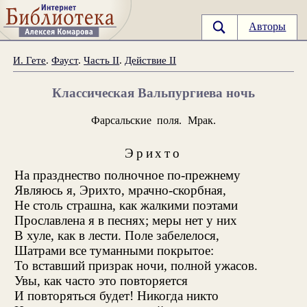
Авторы
И. Гете
.
Фауст
.
Часть II
.
Действие II
Классическая Вальпургиева ночь
Фарсальские поля. Мрак.
Эрихто
На празднество полночное по-прежнему
Являюсь я, Эрихто, мрачно-скорбная,
Не столь страшна, как жалкими поэтами
Прославлена я в песнях; меры нет у них
В хуле, как в лести
. Поле забелелося,
Шатрами все туманными покрытое:
То вставший призрак ночи, полной ужасов.
Увы, как часто это повторяется
И повторяться будет! Никогда никто