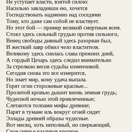
Не уступает власти, взятой силою:
Насильно завладевши ею, хочется
Господствовать надменно над соседями
Тому, кто даже сам собой не властвует.
Но этот бой — пример великий смертным всем.
Стоял здесь сильный грудью против сильного,
Венец свободы дивный здесь разорван был,
И жесткий лавр обвил чело властителя.
Великому здесь снилась слава прежних дней
,
А гордый Цезарь здесь следил внимательно
За стрелкою весов судьбы изменчивой.
Сегодня снова это все измерится,
Но знает мир, кому удача выпала.
Горят огни сторожевые красные...
Пролитой кровью дышит вновь земная грудь;
Чудесной ночью этой привлеченные;
Слетаются толпами мифы древние;
Парят в тумане иль вокруг огней сидят
Эллады древней образы чудесные.
Вот месяц, хоть неполный, но сверкающий,
Свое сиянье разливая кроткое,