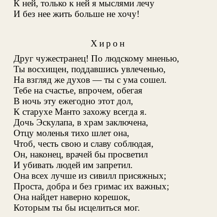
К ней, только к ней я мыслями лечу
И без нее жить больше не хочу!
Хирон
Друг чужестранец! По людскому мненью,
Ты восхищен, поддавшись увлеченью,
На взгляд же духов — ты с ума сошел.
Тебе на счастье, впрочем, обегая
В ночь эту ежегодно этот дол,
К старухе Манто захожу всегда я
.
Дочь Эскулапа, в храм заключена,
Отцу моленья тихо шлет она,
Чтоб, честь свою и славу соблюдая,
Он, наконец, врачей бы просветил
И убивать людей им запретил.
Она всех лучше из сивилл присяжных
;
Проста, добра и без гримас их важных;
Она найдет наверно корешок,
Которым ты бы исцелиться мог.