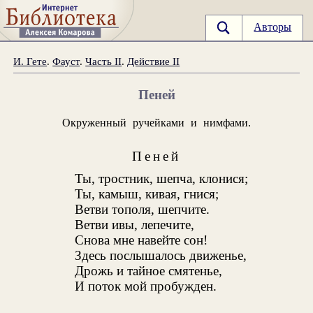
Авторы
И. Гете
.
Фауст
.
Часть II
.
Действие II
Пеней
Окруженный ручейками и нимфами.
Пеней
Ты, тростник, шепча, клонися;
Ты, камыш, кивая, гнися;
Ветви тополя, шепчите.
Ветви ивы, лепечите,
Снова мне навейте сон!
Здесь послышалось движенье,
Дрожь и тайное смятенье,
И поток мой пробужден.