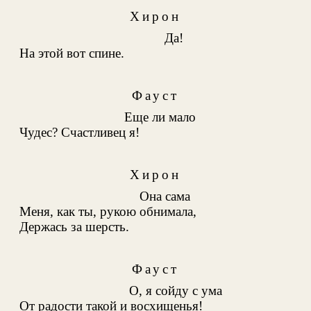
Хирон
Да!
На этой вот спине.
Фауст
Еще ли мало
Чудес? Счастливец я!
Хирон
Она сама
Меня, как ты, рукою обнимала,
Держась за шерсть.
Фауст
О, я сойду с ума
От радости такой и восхищенья!