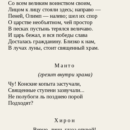
Со всем великим воинством своим
,
Лицом к лицу стояли здесь; направо —
Пеней, Олимп — налево; шел их спор
О царстве необъятном, чей простор
В песках пустынь терялся
величаво.
И царь бежал, и вся победы слава
Досталась гражданину. Близко к нам,
В лучах луны, стоит священный храм.
Манто
(грезит внутри храма)
Чу! Конские копыта застучали,
Священные ступени зазвучали...
Не полубоги ль позднею порой
Подходят?
Хирон
Верно, лишь глаза открой!