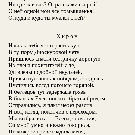
Но где ж и как? О, расскажи скорей!
О ней одной мои все помышленья!
Откуда и куда ты мчался с ней?
Хирон
Изволь, тебе я это растолкую
.
В ту пору Диоскуровой чете
Пришлось спасти сестричку дорогую
Из плена похитителей; а те,
Удивлены подобной неудачей,
Привыкнув лишь к победам, ободрясь,
Пустились вслед погонею горячей.
И беглецов тут задержала грязь
В болотах Елевсинских; братья бродом
Отправились, я плыл через разлив;
И вот, когда, покончив с переходом,
Мы выбрались, — Елена, соскочив,
Со мной умно и нежно говорила,
По мокрой гриве гладила меня,