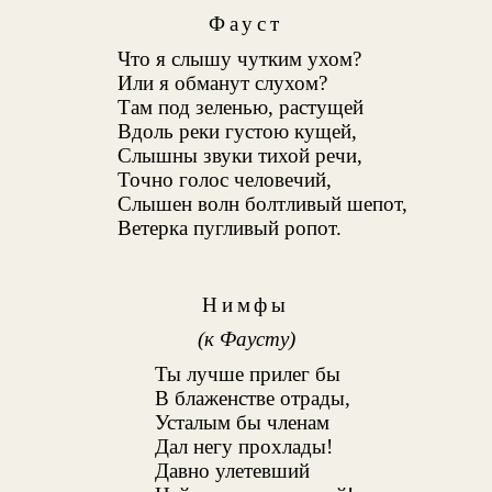
Фауст
Что я слышу чутким ухом?
Или я обманут слухом?
Там под зеленью, растущей
Вдоль реки густою кущей,
Слышны звуки тихой речи,
Точно голос человечий,
Слышен волн болтливый шепот,
Ветерка пугливый ропот.
Нимфы
(к Фаусту)
Ты лучше прилег бы
В блаженстве отрады,
Усталым бы членам
Дал негу прохлады!
Давно улетевший