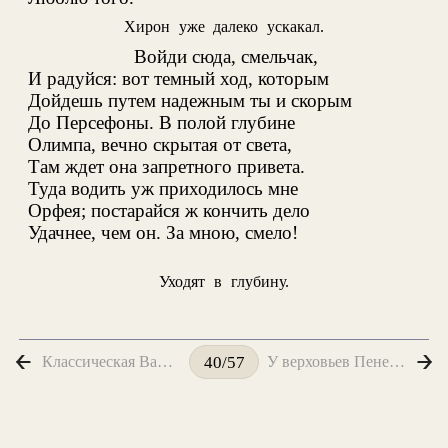
Хирон уже далеко ускакал.
Войди сюда, смельчак,
И радуйся: вот темный ход, которым
Дойдешь путем надежным ты и скорым
До Персефоны
. В полой глубине
Олимпа, вечно скрытая от света,
Там ждет она запретного привета
.
Туда водить уж приходилось мне
Орфея; постарайся ж кончить дело
Удачнее, чем он
. За мною, смело!
Уходят в глубину.
Классическая Вальпургиева ночь
У верховьев Пенея, как прежде
40/57