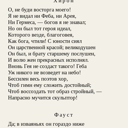
Хирон
О, не буди восторга моего!
Я не видал ни Феба, ни Арея
,
Ни Гермеса, — богов я не знавал;
Но он был тот героя идеал,
Которого везде, благоговея,
Как бога, чтили! С юности сиял
Он царственной красой; великодушен
Он был, и брату старшему послушен,
И волю жен прекрасных исполнял
.
Вновь Гея не создаст такого! Геба
Уж никого не возведет на небо!
Бессилен весь поэтов хор,
Чтоб гимн ему сложить достойный;
Чтоб воссоздать тот образ стройный, —
Напрасно мучится скульптор!
Фауст
Да; в изваяньях он гораздо ниже