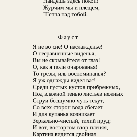
Найдешь здесь покой!
Журчим мы и плещем,
Шепча над тобой.
Фауст
Я не во сне! О наслажденье!
О несравненные виденья
,
Вы не скрывайтеся от глаз!
О, как я полн очарованья!
То грезы, иль воспоминанья?
Я уж однажды видел вас!
Среди густых кустов прибрежных,
Под влажной тенью листьев нежных
Струи бесшумно чуть текут;
Со всех сторон вода сбегает
И для купанья возникает
Зеркально-чистый, тихий пруд;
И вот, восторгом взор пленяя,
Картина видится двойная