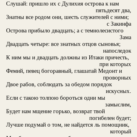
Слушай: пришло их с Дулихия острова к нам
пятьдесят два,
Знатны все родом они, шесть служителей с ними;
с Закинфа
Острова прибыло двадцать; а с темнолесистого
Зама
Двадцать четыре: все знатных отцов сыновья;
напоследок
К ним мы и двадцать должны из Итаки причесть,
при которых
Фемий, певец богоравный, глашатай Медонт и
проворных
Двое рабов, соблюдать за обедом порядок
искусных.
Если с такою толпою бороться одни мы
замыслим,
Будет нам мщение горько, возврат твой
погибелен будет;
Лучше подумай о том, не найдется ль помощник,
который