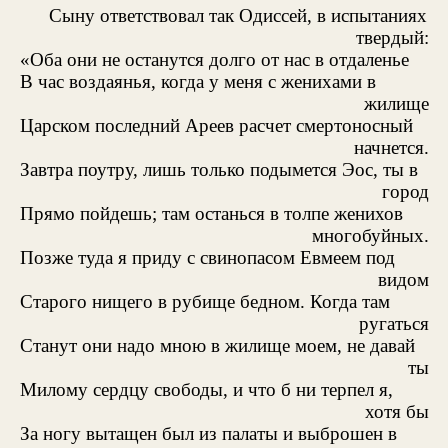
Сыну ответствовал так Одиссей, в испытаниях
твердый:
«Оба они не останутся долго от нас в отдаленье
В час воздаянья, когда у меня с женихами в
жилище
Царском последний Ареев расчет смертоносный
начнется.
Завтра поутру, лишь только подымется Эос, ты в
город
Прямо пойдешь; там останься в толпе женихов
многобуйных.
Позже туда я приду с свинопасом Евмеем под
видом
Старого нищего в рубище бедном. Когда там
ругаться
Станут они надо мною в жилище моем, не давай
ты
Милому сердцу свободы, и что б ни терпел я,
хотя бы
За ногу вытащен был из палаты и выброшен в