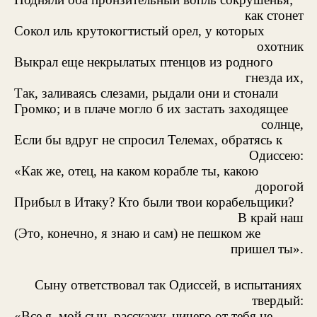
как стонет
Сокол иль крутокогтистый орел, у которых
охотник
Выкрал еще некрылатых птенцов из родного
гнезда их,
Так, заливаясь слезами, рыдали они и стонали
Громко; и в плаче могло б их застать заходящее
солнце,
Если бы вдруг не спросил Телемах, обратясь к
Одиссею:
«Как же, отец, на каком корабле ты, какою
дорогой
Прибыл в Итаку? Кто были твои корабельщики?
В край наш
(Это, конечно, я знаю и сам) не пешком же
пришел ты».
Сыну ответствовал так Одиссей, в испытаниях
твердый:
«Все я, мой сын, расскажу, ничего от тебя не