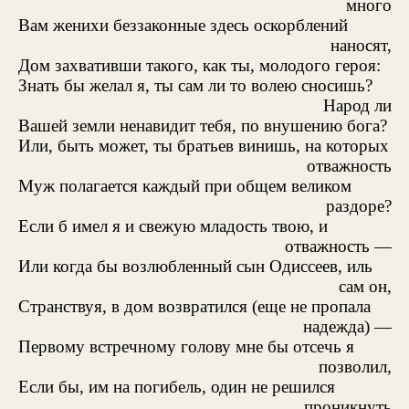
много
Вам женихи беззаконные здесь оскорблений
наносят,
Дом захвативши такого, как ты, молодого героя:
Знать бы желал я, ты сам ли то волею сносишь?
Народ ли
Вашей земли ненавидит тебя, по внушению бога?
Или, быть может, ты братьев винишь, на которых
отважность
Муж полагается каждый при общем великом
раздоре?
Если б имел я и свежую младость твою, и
отважность —
Или когда бы возлюбленный сын Одиссеев, иль
сам он,
Странствуя, в дом возвратился (еще не пропала
надежда) —
Первому встречному голову мне бы отсечь я
позволил,
Если бы, им на погибель, один не решился
проникнуть