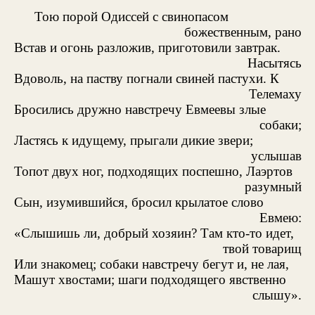
Тою порой Одиссей с свинопасом
божественным, рано
Встав и огонь разложив, приготовили завтрак.
Насытясь
Вдоволь, на паству погнали свиней пастухи. К
Телемаху
Бросились дружно навстречу Евмеевы злые
собаки;
Ластясь к идущему, прыгали дикие звери;
услышав
Топот двух ног, подходящих поспешно, Лаэртов
разумный
Сын, изумившийся, бросил крылатое слово
Евмею:
«Слышишь ли, добрый хозяин? Там кто-то идет,
твой товарищ
Или знакомец; собаки навстречу бегут и, не лая,
Машут хвостами; шаги подходящего явственно
слышу».