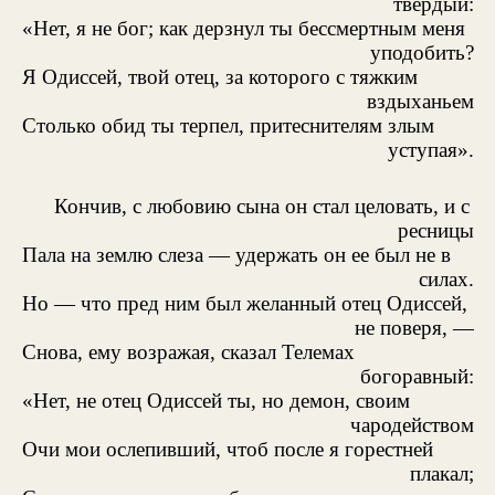
твердый:
«Нет, я не бог; как дерзнул ты бессмертным меня
уподобить?
Я Одиссей, твой отец, за которого с тяжким
вздыханьем
Столько обид ты терпел, притеснителям злым
уступая».
Кончив, с любовию сына он стал целовать, и с
ресницы
Пала на землю слеза — удержать он ее был не в
силах.
Но — что пред ним был желанный отец Одиссей,
не поверя, —
Снова, ему возражая, сказал Телемах
богоравный:
«Нет, не отец Одиссей ты, но демон, своим
чародейством
Очи мои ослепивший, чтоб после я горестней
плакал;