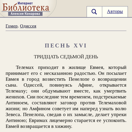
Авторы
Гомер
.
Одиссея
ПЕСНЬ XVI
ТРИДЦАТЬ СЕДЬМОЙ ДЕНЬ
Телемах приходит в жилище Евмея, который
принимает его с несказанною радостью. Он посылает
Евмея в город возвестить Пенелопе о возвращении
сына. Одиссей, повинуясь Афине, открывается
Телемаху; они обдумывают вместе, как умертвить
женихов. Сии последние тем временем, подстрекаемые
Антиноем, составляют заговор против Телемаховой
жизни; но Амфином советует им наперед узнать волю
Зевеса. Пенелопа, сведав о их замысле, делает упреки
Антиною; Евримах лицемерно старается ее успокоить.
Евмей возвращается в хижину.