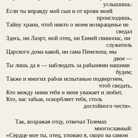
услышишь:
Если ты вправду мой сын и от крови моей
происходишь,
Тайну храни, чтоб никто о моем возвращенье не
сведал
Здесь, ни Лаэрт, мой отец, ни Евмей свинопас, ни
служитель
Царского дома какой, ни сама Пенелопа; мы
двое —
Ты лишь да я — наблюдать за рабынями нашими
будем;
Также и многих рабов испытанью подвергнем,
чтоб сведать,
Кто между ними тебя и меня уважает и любит,
Кто, нас забыв, оскорбляет тебя, столь
достойного чести».
Так, возражая отцу, отвечал Телемах
многославный:
«Сердце мое ты, отец, уповаю я, скоро на самом