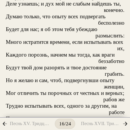
Деле узнаешь; и дух мой не слабым найдешь ты,
конечно.
Думаю только, что опыту всех подвергать
бесполезно
Будет для нас; я об этом тебя убеждаю
размыслить:
Много истратится времени, если испытывать всех
их,
Каждого порознь, начнем мы тогда, как враги
беззаботно
Будут твой дом разорять и твое достояние
грабить.
Но я желаю и сам, чтоб, подвергнувши опыту
женщин,
Мог отличить ты порочных от честных и верных;
рабов же
Трудно испытывать всех, одного за другим, на
работе
Порознь живущих; то сделаешь после в досужное
Песнь XV. Тридцать пятый и тридцать шестой день.
Песнь XVII. Тридцать восьмой день
16/24
время,