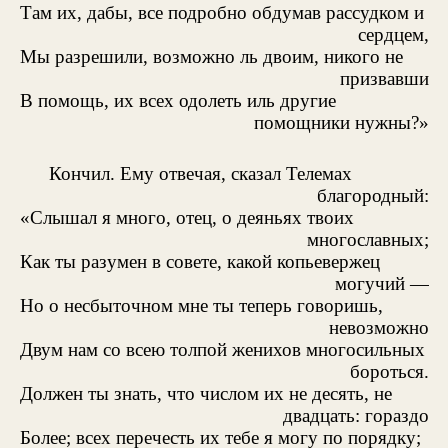
Там их, дабы, все подробно обдумав рассудком и
сердцем,
Мы разрешили, возможно ль двоим, никого не
призвавши
В помощь, их всех одолеть иль другие
помощники нужны?»
Кончил. Ему отвечая, сказал Телемах
благородный:
«Слышал я много, отец, о деяньях твоих
многославных;
Как ты разумен в совете, какой копьевержец
могучий —
Но о несбыточном мне ты теперь говоришь,
невозможно
Двум нам со всею толпой женихов многосильных
бороться.
Должен ты знать, что числом их не десять, не
двадцать: гораздо
Более; всех перечесть их тебе я могу по порядку;