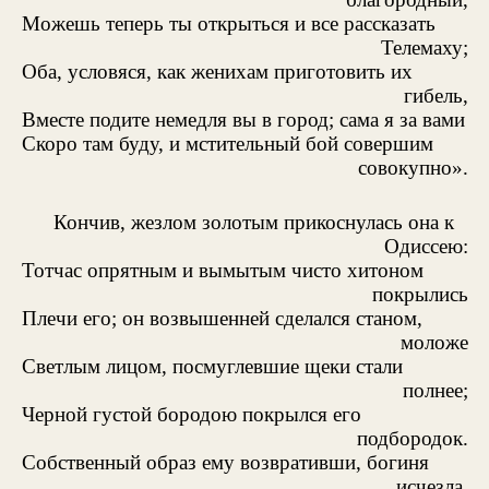
Можешь теперь ты открыться и все рассказать
Телемаху;
Оба, условяся, как женихам приготовить их
гибель,
Вместе подите немедля вы в город; сама я за вами
Скоро там буду, и мстительный бой совершим
совокупно».
Кончив, жезлом золотым прикоснулась она к
Одиссею:
Тотчас опрятным и вымытым чисто хитоном
покрылись
Плечи его; он возвышенней сделался станом,
моложе
Светлым лицом, посмуглевшие щеки стали
полнее;
Черной густой бородою покрылся его
подбородок.
Собственный образ ему возвративши, богиня
исчезла.