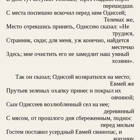
перешедши.
С места поспешно вскочил перед ним Одиссей;
Телемах же,
Место отрекшись принять, Одиссею сказал: «Не
трудися,
Странник, сиди; для меня, уж конечно, найдется
местечко
Здесь; мне очистить его не замедлит наш умный
хозяин».
Так он сказал; Одиссей возвратился на место;
Евмей же
Прутьев зеленых охапку принес и покрыл их
овчиной;
Сын Одиссеев возлюбленный сел на нее;
деревянный
С мясом, от прошлого дня сбереженным, поднос
перед милым
Гостем поставил усердный Евмей свинопас, и
корзину