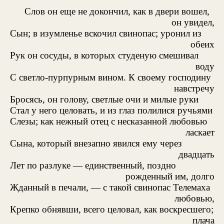
Слов он еще не докончил, как в двери вошел,
он увидел,
Сын; в изумленье вскочил свинопас; уронил из
обеих
Рук он сосуды, в которых студеную смешивал
воду
С светло-пурпурным вином. К своему господину
навстречу
Бросясь, он голову, светлые очи и милые руки
Стал у него целовать, и из глаз полилися ручьями
Слезы; как нежный отец с несказанной любовью
ласкает
Сына, который внезапно явился ему через
двадцать
Лет по разлуке — единственный, поздно
рожденный им, долго
Жданный в печали, — с такой свинопас Телемаха
любовью,
Крепко обнявши, всего целовал, как воскресшего;
плача