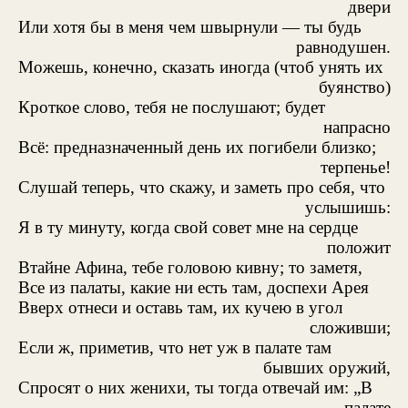
двери
Или хотя бы в меня чем швырнули — ты будь
равнодушен.
Можешь, конечно, сказать иногда (чтоб унять их
буянство)
Кроткое слово, тебя не послушают; будет
напрасно
Всё: предназначенный день их погибели близко;
терпенье!
Слушай теперь, что скажу, и заметь про себя, что
услышишь:
Я в ту минуту, когда свой совет мне на сердце
положит
Втайне Афина, тебе головою кивну; то заметя,
Все из палаты, какие ни есть там, доспехи Арея
Вверх отнеси и оставь там, их кучею в угол
сложивши;
Если ж, приметив, что нет уж в палате там
бывших оружий,
Спросят о них женихи, ты тогда отвечай им: „В
палате