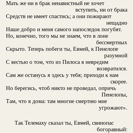
Мать же ни в брак ненавистный не хочет
вступить, ни от брака
Средств не имеет спастись; а они пожирают
нещадно
Наше добро и меня самого напоследок погубят.
Но, конечно, того мы не знаем, что в лоне
бессмертных
Скрыто. Теперь побеги ты, Евмей, к Пенелопе
разумной
С вестью о том, что из Пилоса я невредим
возвратился.
Сам же останусь я здесь у тебя; приходи к нам
скорее.
Но берегись, чтоб никто не проведал, опричь
Пенелопы,
Там, что я дома: там многие смертию мне
угрожают».
Так Телемаху сказал ты, Евмей, свинопас
богоравный: