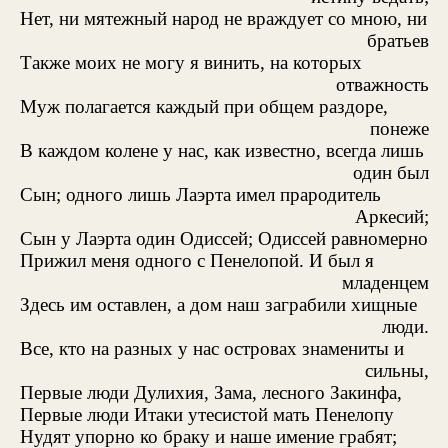
Нет, ни мятежный народ не враждует со мною, ни
братьев
Также моих не могу я винить, на которых
отважность
Муж полагается каждый при общем раздоре,
понеже
В каждом колене у нас, как известно, всегда лишь
один был
Сын; одного лишь Лаэрта имел прародитель
Аркесий;
Сын у Лаэрта один Одиссей; Одиссей равномерно
Прижил меня одного с Пенелопой. И был я
младенцем
Здесь им оставлен, а дом наш заграбили хищные
люди.
Все, кто на разных у нас островах знамениты и
сильны,
Первые люди Дулихия, Зама, лесного Закинфа,
Первые люди Итаки утесистой мать Пенелопу
Нудят упорно ко браку и наше имение грабят;