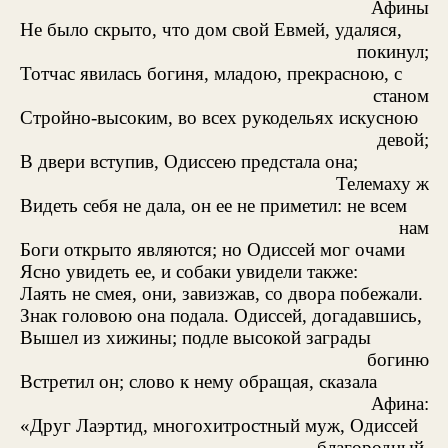
Афины
Не было скрыто, что дом свой Евмей, удаляся,
покинул;
Тотчас явилась богиня, младою, прекрасною, с
станом
Стройно-высоким, во всех рукодельях искусною
девой;
В двери вступив, Одиссею предстала она;
Телемаху ж
Видеть себя не дала, он ее не приметил: не всем
нам
Боги открыто являются; но Одиссей мог очами
Ясно увидеть ее, и собаки увидели также:
Лаять не смея, они, завизжав, со двора побежали.
Знак головою она подала. Одиссей, догадавшись,
Вышел из хижины; подле высокой заграды
богиню
Встретил он; слово к нему обращая, сказала
Афина:
«Друг Лаэртид, многохитростный муж, Одиссей
благородный,