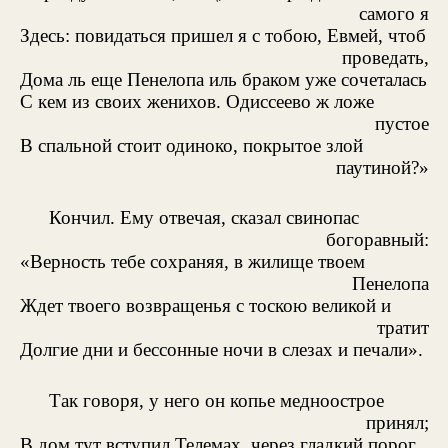
самого я
Здесь: повидаться пришел я с тобою, Евмей, чтоб
проведать,
Дома ль еще Пенелопа иль браком уже сочеталась
С кем из своих женихов. Одиссеево ж ложе
пустое
В спальной стоит одиноко, покрытое злой
паутиной?»
Кончил. Ему отвечая, сказал свинопас
богоравный:
«Верность тебе сохраняя, в жилище твоем
Пенелопа
Ждет твоего возвращенья с тоскою великой и
тратит
Долгие дни и бессонные ночи в слезах и печали».
Так говоря, у него он копье медноострое
принял;
В дом тут вступил Телемах, через гладкий порог