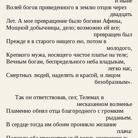
и ныне
Волей богов приведенного в землю отцов через
двадцать
Лет. А мое превращение было богини Афины,
Мощной добычницы, дело; возможно ей все;
превращен был
Прежде я в старого нищего ею, потом в
молодого,
Крепкого мужа, носящего чистое платье на теле;
Вечным богам, беспредельного неба владыкам,
легко нас,
Смертных людей, наделять и красой, и лицом
безобразным».
Так он ответствовав, сел; Телемах в
несказанном волненье
Пламенно обнял отца благородного с громким
рыданьем.
В сердце тогда им обоим проникло желание
плача:
Подняли оба пронзительный вопль сокрушенья;