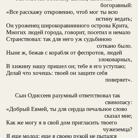
богоравный:
«Все расскажу откровенно, чтоб мог ты всю
истину ведать;
Он уроженец широкоравнинного острова Крита,
Многих людей города, говорит, посетил и немало
Странствовал: так для него уж судьбиною
соткано было.
Ныне ж, бежав с корабля от феспротов, людей
злоковарных,
В хижину нашу пришел он; тебе я его уступаю;
Делай что хочешь: твоей он защите себя
поверяет».
Сын Одиссеев разумный ответствовал так
свинопасу:
«Добрый Евмей, ты для сердца печальное слово
сказал мне;
Как же могу я в свой дом пригласить твоего
чужеземца?
Я еще молод; еще я своею рукой не пытался