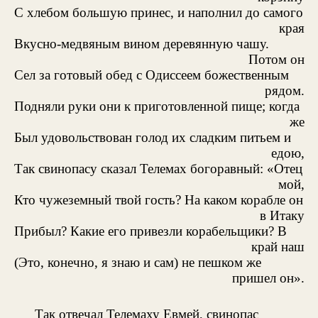
С хлебом большую принес, и наполнил до самого
края
Вкусно-медвяным вином деревянную чашу.
Потом он
Сел за готовый обед с Одиссеем божественным
рядом.
Подняли руки они к приготовленной пище; когда
же
Был удовольствован голод их сладким питьем и
едою,
Так свинопасу сказал Телемах богоравный: «Отец
мой,
Кто чужеземный твой гость? На каком корабле он
в Итаку
Прибыл? Какие его привезли корабельщики? В
край наш
(Это, конечно, я знаю и сам) не пешком же
пришел он».
Так отвечал Телемаху Евмей, свинопас