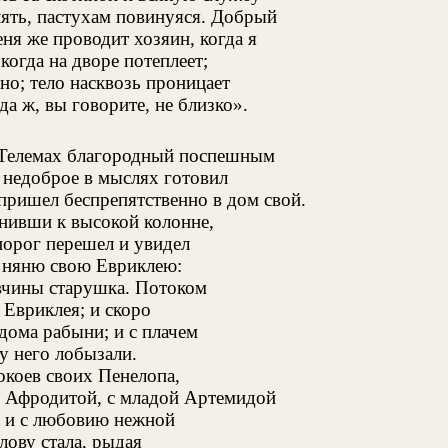
ять, пастухам повинуяся. Добрый
ня же проводит хозяин, когда я
когда на дворе потеплеет;
но; тело насквозь проницает
да ж, вы говорите, не близко».
. Телемах благородный поспешным
 недоброе в мыслях готовил
пришел беспрепятственно в дом свой.
онивши к высокой колонне,
порог перешел и увидел
 няню свою Евриклею:
овчины старушка. Потоком
 Евриклея; и скоро
дома рабыни; и с плачем
 у него лобызали.
окоев своих Пенелопа,
 Афродитой, с младой Артемидой
а и с любовию нежной
лову стала, рыдая