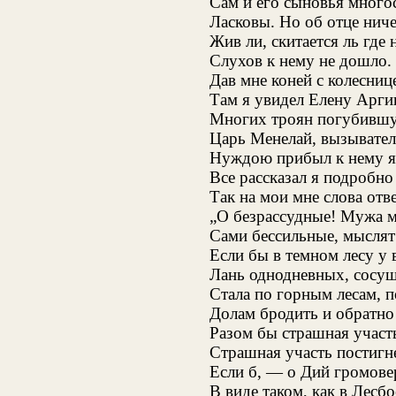
Сам и его сыновья много
Ласковы. Но об отце ниче
Жив ли, скитается ль где 
Слухов к нему не дошло.
Дав мне коней с колесниц
Там я увидел Елену Арги
Многих троян погубившу
Царь Менелай, вызыватель
Нуждою прибыл к нему я
Все рассказал я подробно
Так на мои мне слова отв
„О безрассудные! Мужа м
Сами бессильные, мыслят
Если бы в темном лесу у 
Лань однодневных, сосущ
Стала по горным лесам, 
Долам бродить и обратно
Разом бы страшная участ
Страшная участь постигне
Если б, — о Дий громове
В виде таком, как в Лесб