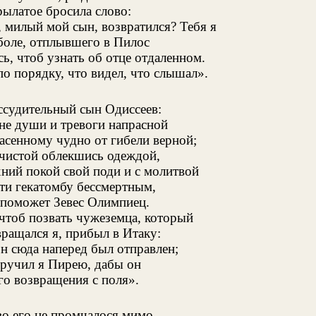
рылатое бросила слово:
 милый мой сын, возвратился? Тебя я
 боле, отплывшего в Пилос
сь, чтоб узнать об отце отдаленном.
по порядку, что видел, что слышал».
ассудительный сын Одиссеев:
не души и тревоги напрасной
пасенному чудно от гибели верной;
 чистой облекшись одеждой,
ний покой свой поди и с молитвой
ти гекатомбу бессмертным,
м поможет Зевес Олимпиец.
 чтоб позвать чужеземца, который
ращался я, прибыл в Итаку:
н сюда наперед был отправлен;
оручил я Пирею, дабы он
го возвращения с поля».
во его не промчалося мимо