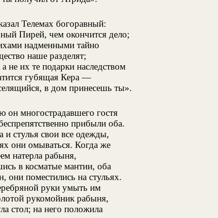
сказал Телемах богоравный:
рный Пирей, чем окончится дело;
ихами надменными тайно
щество наше разделят;
 а не их те подарки наследством
ратится губящая Кера —
еселящийся, в дом принесешь ты».
ою он многострадавшего гостя
 беспрепятственно прибыли оба.
 и стулья свои все одежды,
ях они омываться. Когда же
ем натерла рабыня,
ись в косматые мантии, оба
, они поместились на стульях.
серебряной руки умыть им
олотой рукомойник рабыня,
а стол; на него положила