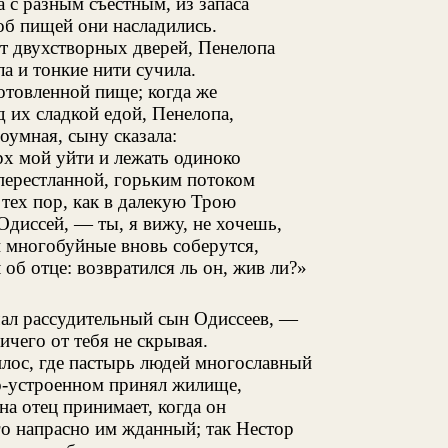
 с разным съестным, из запаса
б пищей они насладились.
от двухстворных дверей, Пенелопа
ла и тонкие нити сучила.
отовленной пище; когда же
 их сладкой едой, Пенелопа,
оумная, сыну сказала:
рх мой уйти и лежать одиноко
перестланной, горьким потоком
тех пор, как в далекую Трою
диссей, — ты, я вижу, не хочешь,
 многобуйные вновь соберутся,
 об отце: возвратился ль он, жив ли?»
ал рассудительный сын Одиссеев, —
ичего от тебя не скрывая.
ос, где пастырь людей многославный
о-устроенном принял жилище,
на отец принимает, когда он
го напрасно им жданный; так Нестор