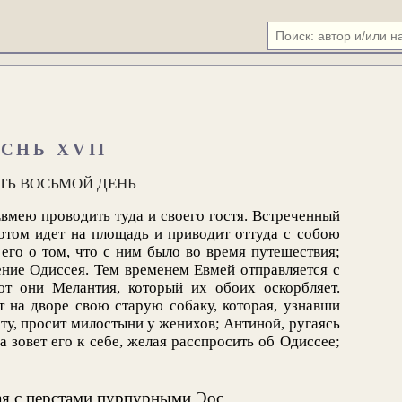
СНЬ XVII
ТЬ ВОСЬМОЙ ДЕНЬ
Евмею проводить туда и своего гостя. Встреченный
отом идет на площадь и приводит оттуда с собою
его о том, что с ним было во время путешествия;
ние Одиссея. Тем временем Евмей отправляется с
т они Мелантия, который их обоих оскорбляет.
 на дворе свою старую собаку, которая, узнавши
ату, просит милостыни у женихов; Антиной, ругаясь
а зовет его к себе, желая расспросить об Одиссее;
я с перстами пурпурными Эос.