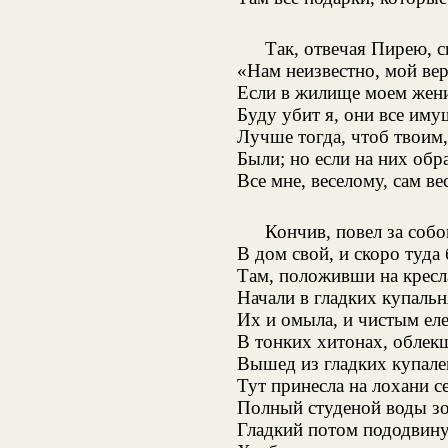
Так, отвечая Пирею, 
«Нам неизвестно, мой ве
Если в жилище моем жен
Буду убит я, они все иму
Лучше тогда, чтоб твоим,
Были; но если на них об
Все мне, веселому, сам в
Кончив, повел за соб
В дом свой, и скоро туда
Там, положивши на кресла
Начали в гладких купальн
Их и омыла, и чистым еле
В тонких хитонах, облекш
Вышед из гладких купален
Тут принесла на лохани 
Полный студеной воды з
Гладкий потом пододвинул