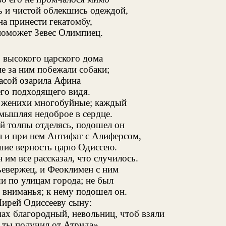
 и чистой облекшись одеждой,
а принести гекатомбу,
 поможет Зевес Олимпиец.
 высокого царского дома
е за ним побежали собаки;
расой озарила Афина
его подходящего видя.
ь женихи многобуйные; каждый
амышляя недоброе в сердце.
й толпы отделясь, подошел он
л и при нем Антифат с Алиферсом,
шие верность царю Одиссею.
 им все рассказал, что случилось.
ьевержец, и Феоклимен с ним
и по улицам города; не был
 вниманья; к нему подошел он.
Пирей Одиссееву сыну:
ах благородный, невольниц, чтоб взяли
 ты получил от Атрида».