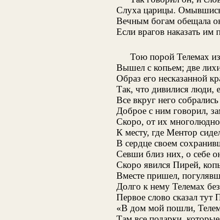
Слуха царицы. Омывшись
Вечным богам обещала он
Если врагов наказать им
Тою порой Телемах из
Вышел с копьем; две лихи
Образ его несказанной к
Так, что дивилися люди, 
Все вкруг него собралис
Доброе с ним говорил, з
Скоро, от их многолюдно
К месту, где Ментор сиде
В сердце своем сохранив
Севши близ них, о себе он
Скоро явился Пирей, коп
Вместе пришел, погулявш
Долго к нему Телемах без
Первое слово сказал тут 
«В дом мой пошли, Телем
Там все подарки, которые