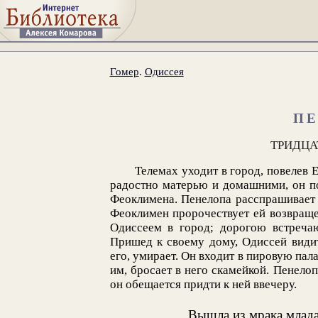
Гомер
.
Одиссея
ПЕ
ТРИДЦА
Телемах уходит в город, повелев 
радостно матерью и домашними, он п
Феоклимена. Пенелопа расспрашивает 
Феоклимен пророчествует ей возвраще
Одиссеем в город; дорогою встречаю
Пришед к своему дому, Одиссей видит
его, умирает. Он входит в пировую пал
им, бросает в него скамейкой. Пенелоп
он обещается придти к ней ввечеру.
Вышла из мрака млада