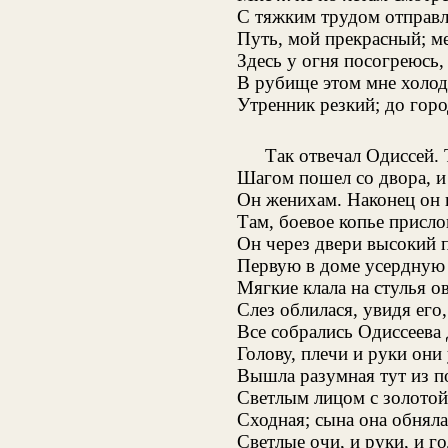
С тяжким трудом отправл
Путь, мой прекрасный; ме
Здесь у огня посогреюсь, 
В рубище этом мне холод
Утренник резкий; до горо
Так отвечал Одиссей
Шагом пошел со двора, и
Он женихам. Наконец он 
Там, боевое копье присл
Он через двери высокий 
Первую в доме усердную
Мягкие клала на стулья 
Слез облилася, увидя его,
Все собрались Одиссеева 
Голову, плечи и руки они
Вышла разумная тут из п
Светлым лицом с золотой
Сходная; сына она обнял
Светлые очи, и руки, и го