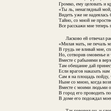
Громко, ему целовать и к
«Ты ль, ненаглядный мой,
Видеть уже не надеялась
Тайно, со мной не простя
Все расскажи мне теперь 
Ласково ей отвечал р
«Милая мать, не печаль м
В грудь не вливай мне, с
Но, сотворив омовенье и
Вместе с рабынями в верх
Там обещание дай принес
Если врагов наказать на
Сам я на площадь пойду,
Ныне со мною, когда возв
Вместе с моими людьми о
В город его проводить п
В доме его подождал мое
Так говорил он, и сло