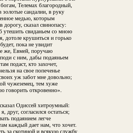
богам, Телемах благородный,
 золотые сандалии, в руку
ренное медью, которым
в дорогу, сказал свинопасу:
об утешить свиданьем со мною
я, дотоле крушиться и горько
будет, пока не увидит
бе же, Евмей, поручаю
 поди с ним, дабы подаяньем
ам подаст, кто захочет,
нельзя на свое попеченье
своих уж забот мне довольно;
ой чужеземец, тем хуже
лю говорить откровенно».
 сказал Одиссей хитроумный:
я, друг, согласился остаться;
ать подаянием легче
там каждый дает нам, что хочет.
ть за скотиной и всякую службу