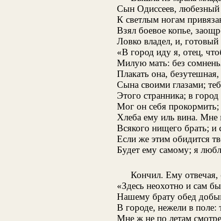
Сын Одиссеев, любезный 
К светлым ногам привязав
Взял боевое копье, заощ
Ловко владел, и, готовый 
«В город иду я, отец, чт
Милую мать: без сомнень
Плакать она, безутешная, 
Сына своими глазами; те
Этого странника; в город
Мог он себя прокормить; т
Хлеба ему иль вина. Мне 
Всякого нищего брать; и 
Если же этим обидится тв
Будет ему самому; я люб
Кончил. Ему отвечая,
«Здесь неохотно и сам бы 
Нашему брату обед добыв
В городе, нежели в поле: 
Мне ж не по летам смотре