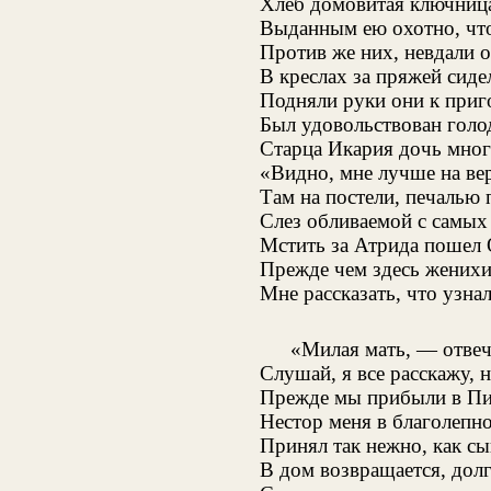
Хлеб домовитая ключница
Выданным ею охотно, что
Против же них, невдали 
В креслах за пряжей сиде
Подняли руки они к приг
Был удовольствован голод
Старца Икария дочь мног
«Видно, мне лучше на ве
Там на постели, печалью 
Слез обливаемой с самых 
Мстить за Атрида пошел О
Прежде чем здесь женихи
Мне рассказать, что узнал
«Милая мать, — отвеч
Слушай, я все расскажу, н
Прежде мы прибыли в Пил
Нестор меня в благолепн
Принял так нежно, как сы
В дом возвращается, дол