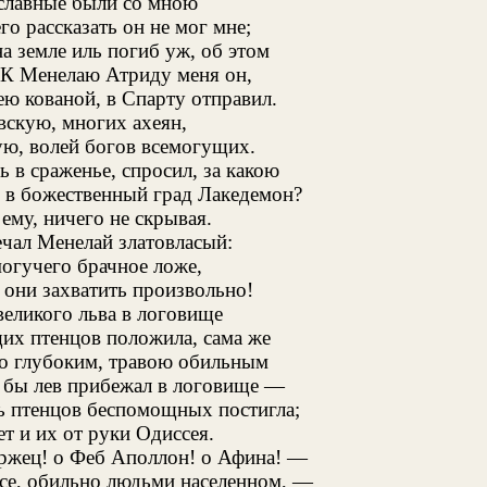
славные были со мною
го рассказать он не мог мне;
на земле иль погиб уж, об этом
 К Менелаю Атриду меня он,
ею кованой, в Спарту отправил.
вскую, многих ахеян,
ю, волей богов всемогущих.
 в сраженье, спросил, за какою
 в божественный град Лакедемон?
 ему, ничего не скрывая.
ечал Менелай златовласый:
огучего брачное ложе,
 они захватить произвольно!
великого льва в логовище
их птенцов положила, сама же
по глубоким, травою обильным
 бы лев прибежал в логовище —
ь птенцов беспомощных постигла;
т и их от руки Одиссея.
ржец! о Феб Аполлон! о Афина! —
осе, обильно людьми населенном, —