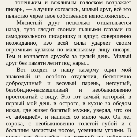
— тоненьким и вежливым голоском возражает
писарь, — а лучше согласись, милый друг, всё это
пьянство через твое собственное непостоянство...
Мясистый друг несколько отшатывается
назад, тупо глядит своими пьяными глазами на
самодовольного писаришку и вдруг, совершенно
неожиданно, изо всей силы ударяет своим
огромным кулаком по маленькому лицу писаря.
Тем и кончается дружба за целый день. Милый
друг без памяти летит под нары...
Вот входит в нашу казарму один мой
знакомый из особого отделения, бесконечно
добродушный и веселый парень, неглупый,
безобидно-насмешливый и необыкновенно
простоватый с виду. Это тот самый, который, в
первый мой день в остроге, в кухне за обедом
искал, где живет богатый мужик, уверял, что он
«с анбицией», и напился со мною чаю. Он лет
сорока, с необыкновенно толстой губой и с
большим мясистым носом, усеянным угрями. В
руках его балалайка, на которой он небрежно