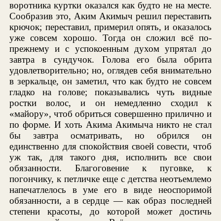
воротника куртки оказался как будто не на месте.
Сообразив это, Аким Акимыч решил переставить
крючок; переставил, примерил опять, и оказалось
уже совсем хорошо. Тогда он сложил всё по-
прежнему и с успокоенным духом упрятал до
завтра в сундучок. Голова его была обрита
удовлетворительно; но, оглядев себя внимательно
в зеркальце, он заметил, что как будто не совсем
гладко на голове; показывались чуть видные
ростки волос, и он немедленно сходил к
«майору», чтоб обриться совершенно прилично и
по форме. И хоть Акима Акимыча никто не стал
бы завтра осматривать, но обрился он
единственно для спокойствия своей совести, чтоб
уж так, для такого дня, исполнить все свои
обязанности. Благоговение к пуговке, к
погончику, к петличке еще с детства неотъемлемо
напечатлелось в уме его в виде неоспоримой
обязанности, а в сердце — как образ последней
степени красоты, до которой может достичь