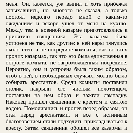
меня. Он, кажется, уж выпил и хоть прибежал
запыхавшись, но многого не сказал, а только
постоял недолго передо мной с каким-то
ожиданием и вскоре ушел от меня на кухню.
Между тем в военной казарме приготовлялись к
принятию священника. Эта казарма была
устроена не так, как другие: в ней нары тянулись
около стен, а не посредине комнаты, как во всех
прочих казармах, так что это была единственная в
остроге комната, не загроможденная посредине.
Вероятно, она и устроена была таким образом,
чтоб в ней, в необходимых случаях, можно было
собирать арестантов. Среди комнаты поставили
столик, накрыли его чистым полотенцем,
поставили на нем образ и зажгли лампадку.
Наконец пришел священник с крестом и святою
водою. Помолившись и пропев перед образом, он
стал перед арестантами, и все с истинным
благоговением стали подходить прикладываться к
кресту. Затем священник обошел все казармы и