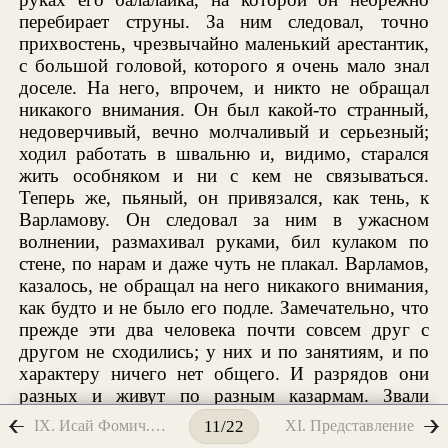
перебирает струны. За ним следовал, точно
прихвостень, чрезвычайно маленький арестантик,
с большой головой, которого я очень мало знал
доселе. На него, впрочем, и никто не обращал
никакого внимания. Он был какой-то странный,
недоверчивый, вечно молчаливый и серьезный;
ходил работать в швальню и, видимо, старался
жить особняком и ни с кем не связываться.
Теперь же, пьяный, он привязался, как тень, к
Варламову. Он следовал за ним в ужасном
волнении, размахивал руками, бил кулаком по
стене, по нарам и даже чуть не плакал. Варламов,
казалось, не обращал на него никакого внимания,
как будто и не было его подле. Замечательно, что
прежде эти два человека почти совсем друг с
другом не сходились; у них и по занятиям, и по
характеру ничего нет общего. И разрядов они
разных и живут по разным казармам. Звали
маленького арестанта — Булкин.
IX. Исай Фомич. Баня. Рассказ Баклушина
XI. Представление
11/22
Варламов, увидев меня, осклабился. Я сидел