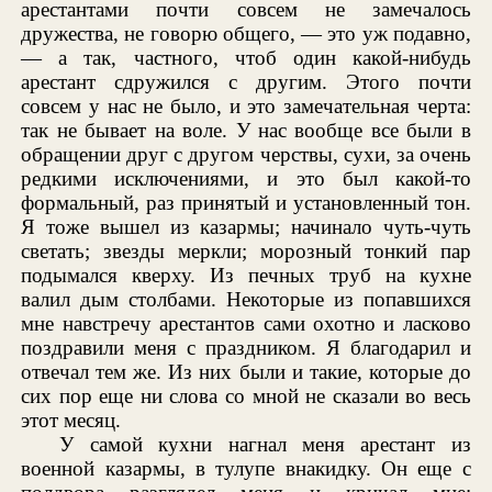
арестантами почти совсем не замечалось
дружества, не говорю общего, — это уж подавно,
— а так, частного, чтоб один какой-нибудь
арестант сдружился с другим. Этого почти
совсем у нас не было, и это замечательная черта:
так не бывает на воле. У нас вообще все были в
обращении друг с другом черствы, сухи, за очень
редкими исключениями, и это был какой-то
формальный, раз принятый и установленный тон.
Я тоже вышел из казармы; начинало чуть-чуть
светать; звезды меркли; морозный тонкий пар
подымался кверху. Из печных труб на кухне
валил дым столбами. Некоторые из попавшихся
мне навстречу арестантов сами охотно и ласково
поздравили меня с праздником. Я благодарил и
отвечал тем же. Из них были и такие, которые до
сих пор еще ни слова со мной не сказали во весь
этот месяц.
У самой кухни нагнал меня арестант из
военной казармы, в тулупе внакидку. Он еще с