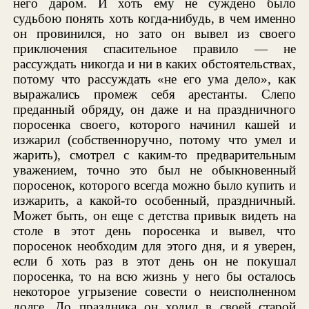
него даром. И хоть ему не суждено было
судьбою понять хоть когда-нибудь, в чем именно
он провинился, но зато он вывел из своего
приключения спасительное правило — не
рассуждать никогда и ни в каких обстоятельствах,
потому что рассуждать «не его ума дело», как
выражались промеж себя арестанты. Слепо
преданный обряду, он даже и на праздничного
поросенка своего, которого начинил кашей и
изжарил (собственноручно, потому что умел и
жарить), смотрел с каким-то предварительным
уважением, точно это был не обыкновенный
поросенок, которого всегда можно было купить и
изжарить, а какой-то особенный, праздничный.
Может быть, он еще с детства привык видеть на
столе в этот день поросенка и вывел, что
поросенок необходим для этого дня, и я уверен,
если б хоть раз в этот день он не покушал
поросенка, то на всю жизнь у него бы осталось
некоторое угрызение совести о неисполненном
долге. До праздника он ходил в своей старой