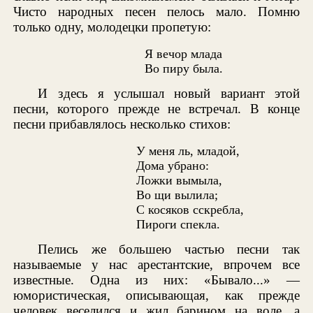
Чисто народных песен пелось мало. Помню
только одну, молодецки пропетую:
Я вечор млада
Во пиру была.
И здесь я услышал новый вариант этой
песни, которого прежде не встречал. В конце
песни прибавлялось несколько стихов:
У меня ль, младой,
Дома убрано:
Ложки вымыла,
Во щи вылила;
С косяков сскребла,
Пироги спекла.
Пелись же большею частью песни так
называемые у нас арестантские, впрочем все
известные. Одна из них: «Бывало...» —
юмористическая, описывающая, как прежде
человек веселился и жил барином на воле, а