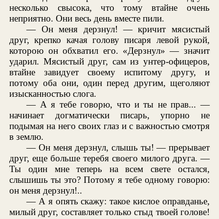
несколько свысока, что тому втайне очень
неприятно. Они весь день вместе пили.
— Он меня дерзнул! — кричит мясистый
друг, крепко качая голову писаря левой рукой,
которою он обхватил его. «Дерзнул» — значит
ударил. Мясистый друг, сам из унтер-офицеров,
втайне завидует своему испитому другу, и
потому оба они, один перед другим, щеголяют
изысканностью слога.
— А я тебе говорю, что и ты не прав... —
начинает догматически писарь, упорно не
подымая на него своих глаз и с важностью смотря
в землю.
— Он меня дерзнул, слышь ты! — прерывает
друг, еще больше теребя своего милого друга. —
Ты один мне теперь на всем свете остался,
слышишь ты это? Потому я тебе одному говорю:
он меня дерзнул!..
— А я опять скажу: такое кислое оправданье,
милый друг, составляет только стыд твоей голове!