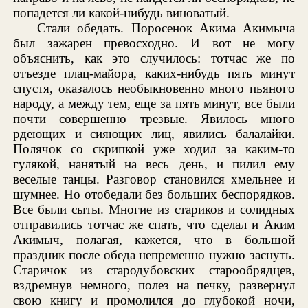
попадется ли какой-нибудь виноватый.
Стали обедать. Поросенок Акима Акимыча
был зажарен превосходно. И вот не могу
объяснить, как это случилось: тотчас же по
отъезде плац-майора, каких-нибудь пять минут
спустя, оказалось необыкновенно много пьяного
народу, а между тем, еще за пять минут, все были
почти совершенно трезвые. Явилось много
рдеющих и сияющих лиц, явились балалайки.
Полячок со скрипкой уже ходил за каким-то
гулякой, нанятый на весь день, и пилил ему
веселые танцы. Разговор становился хмельнее и
шумнее. Но отобедали без больших беспорядков.
Все были сыты. Многие из стариков и солидных
отправились тотчас же спать, что сделал и Аким
Акимыч, полагая, кажется, что в большой
праздник после обеда непременно нужно заснуть.
Старичок из стародубовских старообрядцев,
вздремнув немного, полез на печку, развернул
свою книгу и промолился до глубокой ночи,