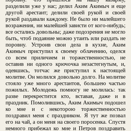
разделили уже у нас; делил Аким Акимыч и еще
другой арестант; делили своей рукой и своей
рукой раздавали каждому. Не было ни малейшего
возражения, ни малейшей зависти от кого-нибудь;
все остались довольны; даже подозрения не могло
быть, чтоб подаяние можно утаить или раздать не
поровну. Устроив свои дела в кухне, Аким
Акимыч приступил к своему облачению, оделся
со всем приличием и торжественностью, не
оставив ни одного крючочка незастегнутым, и,
одевшись, тотчас же приступил к настоящей
молитве. Он молился довольно долго. На молитве
стояло уже много арестантов, большею частью
пожилых. Молодежь помногу не молилась: так
разве перекрестится кто, вставая, даже и в
праздник. Помолившись, Аким Акимыч подошел
ко мне и с некоторою торжественностью
поздравил меня с праздником. Я тут же позвал
его на чай, а он меня на своего поросенка. Спустя
немного прибежал ко мне и Петров поздравить