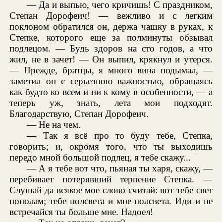
— Да и выпью, чего кричишь! С праздником,
Степан Дорофеич! — вежливо и с легким
поклоном обратился он, держа чашку в руках, к
Степке, которого еще за полминуты обзывал
подлецом. — Будь здоров на сто годов, а что
жил, не в зачет! — Он выпил, крякнул и утерся.
— Прежде, братцы, я много вина подымал, —
заметил он с серьезною важностью, обращаясь
как будто ко всем и ни к кому в особенности, — а
теперь уж, знать, лета мои подходят.
Благодарствую, Степан Дорофеич.
— Не на чем.
— Так я всё про то буду тебе, Степка,
говорить; и, окромя того, что ты выходишь
передо мной большой подлец, я тебе скажу...
— А я тебе вот что, пьяная ты харя, скажу, —
перебивает потерявший терпение Степка. —
Слушай да всякое мое слово считай: вот тебе свет
пополам; тебе полсвета и мне полсвета. Иди и не
встречайся ты больше мне. Надоел!