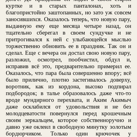
куртке и в старых панталонах, хоть и
благопристойно заштопанных, но зато уж совсем
заносившихся. Оказалось теперь, что новую пару,
выданную ему еще месяца четыре назад, он
тщательно сберегал в своем сундучке и не
притрогивался к ней с улыбающейся мыслью
торжественно обновить ее в праздник. Так он и
сделал. Еще с вечера он достал свою новую пару,
разложил, осмотрел, пообчистил, обдул и,
исправив всё это, предварительно примерил ее.
Оказалось, что пара была совершенно впору; всё
было прилично, плотно застегивалось доверху,
воротник, как из кордона, высоко подпирал
подбородок; в талье образовалось даже что-то
вроде мундирного перехвата, и Аким Акимыч
даже осклабился от удовольствия и не без
молодцеватости повернулся перед крошечным
своим зеркальцем, которое собственноручно и
давно уже оклеил в свободную минутку золотым
бордюрчиком. Только один крючочек у