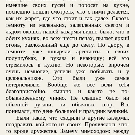
имевшие своих гусей и поросят на кухне,
поспешно пошли смотреть, что с ними делается,
как их жарят, где что стоит и так далее. Сквозь
темноту из маленьких, залепленных снегом и
льдом окошек нашей казармы видно было, что в
обеих кухнях, во всех шести печах, пылает яркий
огонь, разложенный еще до свету. По двору, в
темноте, уже шныряли арестанты в своих
полушубках, в рукава и внакидку; всё это
стремилось в кухню. Но некоторые, впрочем
очень немногие, успели уже побывать и у
целовальников. Это были уже самые
нетерпеливые. Вообще же все вели себя
благопристойно, смирно и как-то не по-
обыкновенному чинно. Не слышно было ни
обычной ругани, ни обычных ссор. Все
понимали, что день большой и праздник великий.
Были такие, что сходили в другие казармы,
поздравить кой-кого из своих. Проявлялось что-
то вроде дружества. Замечу мимоходом: между