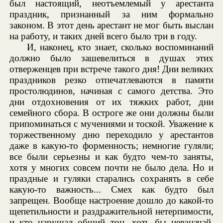
был настоящий, неотъемлемый у арестанта
праздник, признанный за ним формально
законом. В этот день арестант не мог быть выслан
на работу, и таких дней всего было три в году.
И, наконец, кто знает, сколько воспоминаний
должно было зашевелиться в душах этих
отверженцев при встрече такого дня! Дни великих
праздников резко отпечатлеваются в памяти
простолюдинов, начиная с самого детства. Это
дни отдохновения от их тяжких работ, дни
семейного сбора. В остроге же они должны были
припоминаться с мучениями и тоской. Уважение к
торжественному дню переходило у арестантов
даже в какую-то форменность; немногие гуляли;
все были серьезны и как будто чем-то заняты,
хотя у многих совсем почти не было дела. Но и
праздные и гуляки старались сохранять в себе
какую-то важность... Смех как будто был
запрещен. Вообще настроение дошло до какой-то
щепетильности и раздражительной нетерпимости,
и кто нарушал общий тон, хоть бы невзначай,