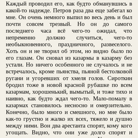
Каждый проводил его, как будто обманувшись в
какой-то надежде. Петров раза два еще забегал ко
мне. Он очень немного выпил во весь день и был
почти совсем трезвый. Но он до самого
последнего часа всё чего-то ожидал, что
непременно должно случиться, чего-то
необыкновенного, праздничного, развеселого.
Хоть он и не творил об этом, но видно было по
его глазам. Он сновал из казармы в казарму без
устали. Но ничего особенного не случалось и не
встречалось, кроме пьянства, пьяной бестолковой
ругани и угоревших от хмеля голов. Сироткин
бродил тоже в новой красной рубашке по всем
казармам, хорошенький, вымытый, и тоже тихо и
наивно, как будто ждал чего-то. Мало-помалу в
казармах становилось несносно и омерзительно.
Конечно, было много и смешного, но мне было
как-то грустно и жалко их всех, тяжело и душно
между ними. Вон два арестанта спорят, кому кого
угощать. Видно, что они уже долго спорят и