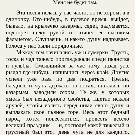
Меня не будет там.
Эта песня пелась у нас часто, но не хором, а в
одиночку. Кто-нибудь, в гулевое время, выйдет,
бывало, на крылечко казармы, сядет, задумается,
подопрет щеку рукой и затянет ее высоким
фальцетом. Слушаешь, и как-то душу надрывает.
Голоса у нас были порядочные.
Между тем начинались уж и сумерки. Грусть,
тоска и чад тяжело проглядывали среди пьянства
и гульбы. Смеявшийся за час тому назад уже
рыдал где-нибудь, напившись через край. Другие
успели уже раза по два подраться. Третьи,
бледные и чуть держась на ногах, шатались по
казармам, заводили ссоры. Те же, у которых
хмель был незадорного свойства, тщетно искали
друзей, чтобы излить перед ними свою душу и
выплакать свое пьяное горе. Весь этот бедный
народ хотел повеселиться, провесть весело
великий праздник — и, господи! какой тяжелый и
грустный был этот день чуть не для каждого.