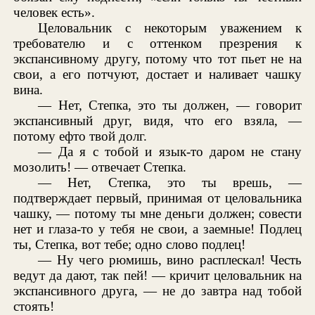
человек есть».
Целовальник с некоторым уважением к
требователю и с оттенком презрения к
экспансивному другу, потому что тот пьет не на
свои, а его потчуют, достает и наливает чашку
вина.
— Нет, Степка, это ты должен, — говорит
экспансивный друг, видя, что его взяла, —
потому ефто твой долг.
— Да я с тобой и язык-то даром не стану
мозолить! — отвечает Степка.
— Нет, Степка, это ты врешь, —
подтверждает первый, принимая от целовальника
чашку, — потому ты мне деньги должен; совести
нет и глаза-то у тебя не свои, а заемные! Подлец
ты, Степка, вот тебе; одно слово подлец!
— Ну чего рюмишь, вино расплескал! Честь
ведут да дают, так пей! — кричит целовальник на
экспансивного друга, — не до завтра над тобой
стоять!