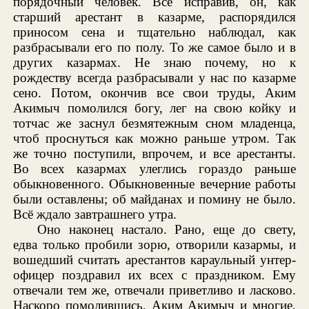
порядочный человек. Всё исправив, он, как
старший арестант в казарме, распорядился
приносом сена и тщательно наблюдал, как
разбрасывали его по полу. То же самое было и в
других казармах. Не знаю почему, но к
рождеству всегда разбрасывали у нас по казарме
сено. Потом, окончив все свои труды, Аким
Акимыч помолился богу, лег на свою койку и
тотчас же заснул безмятежным сном младенца,
чтоб проснуться как можно раньше утром. Так
же точно поступили, впрочем, и все арестанты.
Во всех казармах улеглись гораздо раньше
обыкновенного. Обыкновенные вечерние работы
были оставлены; об майданах и помину не было.
Всё ждало завтрашнего утра.
Оно наконец настало. Рано, еще до свету,
едва только пробили зорю, отворили казармы, и
вошедший считать арестантов караульный унтер-
офицер поздравил их всех с праздником. Ему
отвечали тем же, отвечали приветливо и ласково.
Наскоро помолившись, Аким Акимыч и многие,