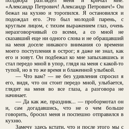
полдвора разглядел меня и кричал мне:
«Александр Петрович! Александр Петрович!» Он
бежал на кухню и торопился. Я остановился и
подождал его. Это был молодой парень, с
круглым лицом, с тихим выражением глаз, очень
неразговорчивый со всеми, а со мной не
сказавший еще ни одного слова и не обращавший
на меня доселе никакого внимания со времени
моего поступления в острог; я даже не знал, как
его и зовут. Он подбежал ко мне запыхавшись и
стал передо мной в упор, глядя на меня с какой-то
тупой, но в то же время и блаженной улыбкой.
— Что вам? — не без удивления спросил я
его, видя, что он стоит передо мной, улыбается,
глядит на меня во все глаза, а разговора не
начинает.
— Да как же, праздник... — пробормотал он
и, сам догадавшись, что не о чем больше
говорить, бросил меня и поспешно отправился в
кухню.
Замечу здесь кстати, что и после этого мы с