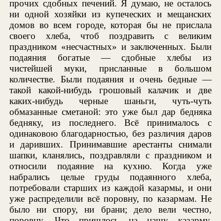
прочих сдобных печений. Я думаю, не осталось
ни одной хозяйки из купеческих и мещанских
домов во всем городе, которая бы не прислала
своего хлеба, чтоб поздравить с великим
праздником «несчастных» и заключенных. Были
подаяния богатые — сдобные хлебы из
чистейшей муки, присланные в большом
количестве. Были подаяния и очень бедные —
такой какой-нибудь грошовый калачик и две
каких-нибудь черные шаньги, чуть-чуть
обмазанные сметаной: это уже был дар бедняка
бедняку, из последнего. Всё принималось с
одинаковою благодарностью, без различия даров
и даривших. Принимавшие арестанты снимали
шапки, кланялись, поздравляли с праздником и
относили подаяние на кухню. Когда уже
набрались целые груды подаянного хлеба,
потребовали старших из каждой казармы, и они
уже распределили всё поровну, по казармам. Не
было ни спору, ни брани; дело вели честно,
поровну. Что пришлось на нашу казарму,