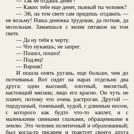
— Так не отдашь денег?
— Каких тебе еще денег, пьяный ты человек?
— Эй, на том свете сам придешь отдавать —
не возьму! Наша денежка трудовая, да потная, да
мозольная. Замаешься с моим пятаком на том
свете.
— Да ну тебя к черту.
— Что нукаешь; не запрег.
— Пошел, пошел!
— Подлец!
— Варнак!
И пошла опять ругань, еще больше, чем до
потчеванья. Вот сидят на нарах отдельно два
друга: один высокий, плотный, мясистый,
настоящий мясник; лицо его красно. Он чуть не
плачет, потому что очень растроган. Другой —
тщедушный, тоненький, худой, с длинным носом,
с которого как будто что-то каплет, и с
маленькими свиными глазками, обращенными в
землю. Это человек политичный и образованный;
был когда-то писарем и трактует своего друга