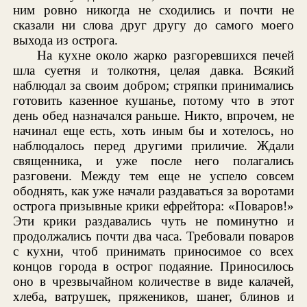
ним ровно никогда не сходились и почти не
сказали ни слова друг другу до самого моего
выхода из острога.
На кухне около жарко разгоревшихся печей
шла суетня и толкотня, целая давка. Всякий
наблюдал за своим добром; стряпки принимались
готовить казенное кушанье, потому что в этот
день обед назначался раньше. Никто, впрочем, не
начинал еще есть, хоть иным бы и хотелось, но
наблюдалось перед другими приличие. Ждали
священника, и уже после него полагались
разговени. Между тем еще не успело совсем
ободнять, как уже начали раздаваться за воротами
острога призывные крики ефрейтора: «Поваров!»
Эти крики раздавались чуть не поминутно и
продолжались почти два часа. Требовали поваров
с кухни, чтоб принимать приносимое со всех
концов города в острог подаяние. Приносилось
оно в чрезвычайном количестве в виде калачей,
хлеба, ватрушек, пряжеников, шанег, блинов и