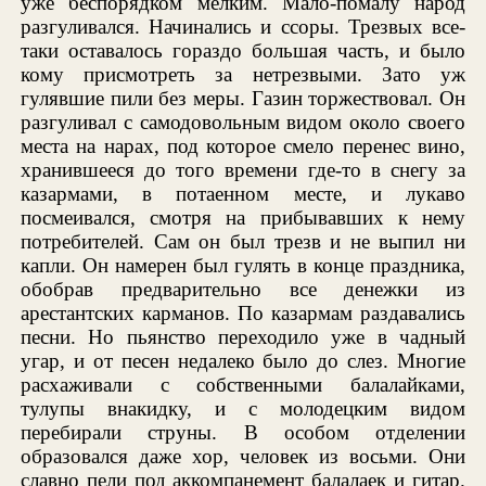
уже беспорядком мелким. Мало-помалу народ
разгуливался. Начинались и ссоры. Трезвых все-
таки оставалось гораздо большая часть, и было
кому присмотреть за нетрезвыми. Зато уж
гулявшие пили без меры. Газин торжествовал. Он
разгуливал с самодовольным видом около своего
места на нарах, под которое смело перенес вино,
хранившееся до того времени где-то в снегу за
казармами, в потаенном месте, и лукаво
посмеивался, смотря на прибывавших к нему
потребителей. Сам он был трезв и не выпил ни
капли. Он намерен был гулять в конце праздника,
обобрав предварительно все денежки из
арестантских карманов. По казармам раздавались
песни. Но пьянство переходило уже в чадный
угар, и от песен недалеко было до слез. Многие
расхаживали с собственными балалайками,
тулупы внакидку, и с молодецким видом
перебирали струны. В особом отделении
образовался даже хор, человек из восьми. Они
славно пели под аккомпанемент балалаек и гитар.