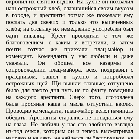
окропил их святою водою. На кухне он похвалил
наш острожный хлеб, славившийся своим вкусом
в городе, и арестанты тотчас же пожелали ему
послать два свежих и только что выпеченных
хлеба; на отсылку их немедленно употреблен был
один инвалид. Крест проводили с тем же
благоговением, с каким и встретили, и затем
почти тотчас же приехали плац-майор и
комендант. Коменданта у нас любили и даже
уважали. Он обошел все казармы в
сопровождении плац-майора, всех поздравил с
праздником, зашел в кухню и попробовал
острожных щей. Щи вышли славные; отпущено
было для такого дня чуть не по фунту говядины
на каждого арестанта. Сверх того, сготовлена
была просяная каша и масла отпустили вволю.
Проводив коменданта, плац-майор велел начинать
обедать. Арестанты старались не попадаться ему
на глаза. Не любили у нас его злобного взгляда
из-под очков, которым он и теперь высматривал
направо и на лево, не найдется ли беспорядков, не