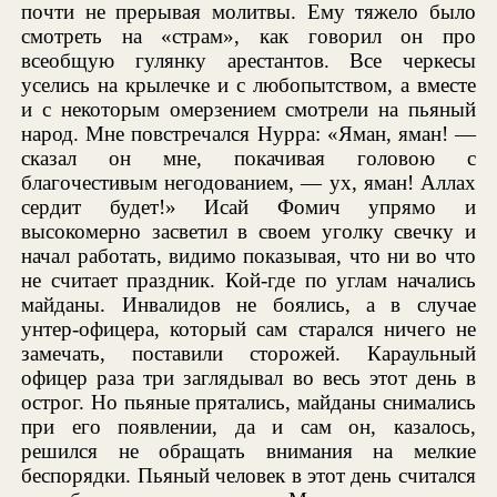
почти не прерывая молитвы. Ему тяжело было
смотреть на «страм», как говорил он про
всеобщую гулянку арестантов. Все черкесы
уселись на крылечке и с любопытством, а вместе
и с некоторым омерзением смотрели на пьяный
народ. Мне повстречался Нурра: «Яман, яман! —
сказал он мне, покачивая головою с
благочестивым негодованием, — ух, яман! Аллах
сердит будет!» Исай Фомич упрямо и
высокомерно засветил в своем уголку свечку и
начал работать, видимо показывая, что ни во что
не считает праздник. Кой-где по углам начались
майданы. Инвалидов не боялись, а в случае
унтер-офицера, который сам старался ничего не
замечать, поставили сторожей. Караульный
офицер раза три заглядывал во весь этот день в
острог. Но пьяные прятались, майданы снимались
при его появлении, да и сам он, казалось,
решился не обращать внимания на мелкие
беспорядки. Пьяный человек в этот день считался