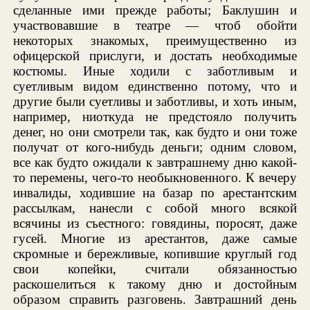
сделанные ими прежде работы; Баклушин и
участвовавшие в театре — чтоб обойти
некоторых знакомых, преимущественно из
офицерской прислуги, и достать необходимые
костюмы. Иные ходили с заботливым и
суетливым видом единственно потому, что и
другие были суетливы и заботливы, и хоть иным,
например, ниоткуда не предстояло получить
денег, но они смотрели так, как будто и они тоже
получат от кого-нибудь деньги; одним словом,
все как будто ожидали к завтрашнему дню какой-
то перемены, чего-то необыкновенного. К вечеру
инвалиды, ходившие на базар по арестантским
рассылкам, нанесли с собой много всякой
всячины из съестного: говядины, поросят, даже
гусей. Многие из арестантов, даже самые
скромные и бережливые, копившие круглый год
свои копейки, считали обязанностью
раскошелиться к такому дню и достойным
образом справить разговень. Завтрашний день