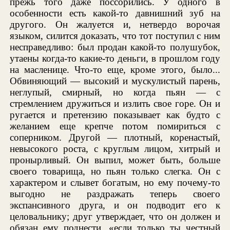
прежь того даже поссорились. У одного в
особенности есть какой-то давнишний зуб на
другого. Он жалуется и, нетвердо ворочая
языком, силится доказать, что тот поступил с ним
несправедливо: был продан какой-то полушубок,
утаены когда-то какие-то деньги, в прошлом году
на масленице. Что-то еще, кроме этого, было...
Обвиняющий — высокий и мускулистый парень,
неглупый, смирный, но когда пьян — с
стремлением дружиться и излить свое горе. Он и
ругается и претензию показывает как будто с
желанием еще крепче потом помириться с
соперником. Другой — плотный, коренастый,
невысокого роста, с круглым лицом, хитрый и
пронырливый. Он выпил, может быть, больше
своего товарища, но пьян только слегка. Он с
характером и слывет богатым, но ему почему-то
выгодно не раздражать теперь своего
экспансивного друга, и он подводит его к
целовальнику; друг утверждает, что он должен и
обязан ему поднести, «если только ты честный