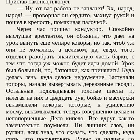
Пристав наконец плюнул.
— Ну, от вас работа не заплачет! Эх, народ,
народ! — проворчал он сердито, махнул рукой и
пошел в крепость, помахивая палочкой.
Через час пришел кондуктор. Спокойно
выслушав арестантов, он объявил, что дает на
урок вынуть еще четыре кокоры, но так, чтоб уж
они не ломались, а целиком, да, сверх того,
отделил разобрать значительную часть барки, с
тем что тогда уж можно будет идти домой. Урок
был большой, но, батюшки, как принялись! Куда
делась лень, куда делось недоумение! Застучали
топоры, начали вывертывать деревянные гвозди.
Остальные подкладывали толстые шесты и,
налегая на них в двадцать рук, бойко и мастерски
выламывали кокоры, которые, к удивлению
моему, выламывались теперь совершенно целые и
непопорченные. Дело кипело. Все вдруг как-то
замечательно поумнели. Ни лишних слов, ни
ругани, всяк знал, что сказать, что сделать, куда
стать, что посоветовать. Ровно за полчаса до