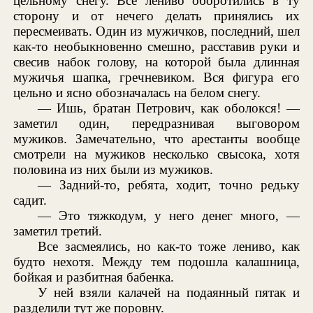
цельному снегу. Все лениво оборотились в ту
сторону и от нечего делать принялись их
пересмеивать. Один из мужичков, последний, шел
как-то необыкновенно смешно, расставив руки и
свесив набок голову, на которой была длинная
мужичья шапка, гречневиком. Вся фигура его
цельно и ясно обозначалась на белом снегу.
— Ишь, братан Петрович, как оболокся! —
заметил один, передразнивая выговором
мужиков. Замечательно, что арестанты вообще
смотрели на мужиков несколько свысока, хотя
половина из них были из мужиков.
— Задний-то, ребята, ходит, точно редьку
садит.
— Это тяжкодум, у него денег много, —
заметил третий.
Все засмеялись, но как-то тоже лениво, как
будто нехотя. Между тем подошла калашница,
бойкая и разбитная бабенка.
У ней взяли калачей на подаянный пятак и
разделили тут же поровну.