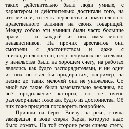
таких действительно были люди умные, с
характером и действительно достигали того, на
что метили, то есть первенства и значительного
нравственного влияния на своих товарищей.
Между собою эти умники были часто большие
враги — и каждый из них имел много
ненавистников. На прочих арестантов они
смотрели с достоинством и даже с
снисходительностью, ссор ненужных не затевали,
у начальства были на хорошем счету, на работах
являлись как будто распорядителями, и ни один
из них не стал бы придираться, например, за
песни: до таких мелочей они не унижались. Со
мной все такие были замечательно вежливы, во
всё продолжение каторги, но не очень
разговорчивы; тоже как будто из достоинства. Об
них тоже придется поговорить подробнее.
Пришли на берег. Внизу, на реке, стояла
замерзшая в воде старая барка, которую надо
было ломать. На той стороне реки синела степь;