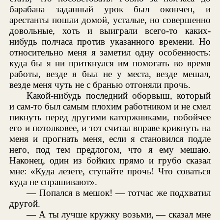
барабана заданный урок был окончен, и
арестанты пошли домой, усталые, но совершенно
довольные, хоть и выиграли всего-то каких-
нибудь полчаса против указанного времени. Но
относительно меня я заметил одну особенность:
куда бы я ни приткнулся им помогать во время
работы, везде я был не у места, везде мешал,
везде меня чуть не с бранью отгоняли прочь.
Какой-нибудь последний оборвыш, который
и сам-то был самым плохим работником и не смел
пикнуть перед другими каторжниками, побойчее
его и потолковее, и тот считал вправе крикнуть на
меня и прогнать меня, если я становился подле
него, под тем предлогом, что я ему мешаю.
Наконец, один из бойких прямо и грубо сказал
мне: «Куда лезете, ступайте прочь! Что соваться
куда не спрашивают».
— Попался в мешок! — тотчас же подхватил
другой.
— А ты лучше кружку возьми, — сказал мне