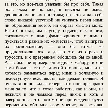
за это, но все-таки уважали бы про себя. Такая
роль была не по мне; я никогда не бывал
дворянином по их понятиям; но зато я дал себе
слово никакой уступкой не унижать перед ними
ни образования моего, ни образа мыслей моих.
Если б я стал, им в угоду, подлещаться к ним,
соглашаться с ними, фамильярничать с ними и
пускаться в разные их «качества», чтоб выиграть
их расположение, — они бы тотчас же
предположили, что я делаю это из страха и
трусости, и с презрением обошлись бы со мной.
А—в был не пример: он ходил к майору, и они
сами боялись его. С другой стороны, мне и не
хотелось замыкаться перед ними в холодную и
недоступную вежливость, как делали поляки. Я
очень хорошо видел теперь, что они презирают
меня за то, что я хотел работать, как и они, не
нежился и не ломался перед ними; и хоть я
наверно знал, что потом они принуждены будут
переменить обо мне свое мнение, но все-таки