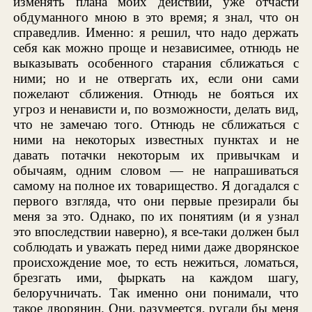
изменять плана моих действий, уже отчасти
обдуманного мною в это время; я знал, что он
справедлив. Именно: я решил, что надо держать
себя как можно проще и независимее, отнюдь не
выказывать особенного старания сближаться с
ними; но и не отвергать их, если они сами
пожелают сближения. Отнюдь не бояться их
угроз и ненависти и, по возможности, делать вид,
что не замечаю того. Отнюдь не сближаться с
ними на некоторых известных пунктах и не
давать потачки некоторым их привычкам и
обычаям, одним словом — не напрашиваться
самому на полное их товарищество. Я догадался с
первого взгляда, что они первые презирали бы
меня за это. Однако, по их понятиям (и я узнал
это впоследствии наверно), я все-таки должен был
соблюдать и уважать перед ними даже дворянское
происхождение мое, то есть нежиться, ломаться,
брезгать ими, фыркать на каждом шагу,
белоручничать. Так именно они понимали, что
такое дворянин. Они, разумеется, ругали бы меня