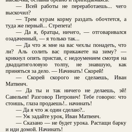
— Всей работы не переработаешь... чего
выскочил?
— Трем курам корму раздать обочтется, а
туда же первый... Стрепета!
— Да я, братцы, ничего, — отговаривался
озадаченный, — я только так...
— Да что ж мне на вас чехлы понадеть, что
ли? Аль солить вас прикажете на зиму? —
крикнул опять пристав, с недоумением смотря на
двадцатиголовую толпу, не знавшую, как
приняться за дело. — Начинать! Скорей!
— Скорей скорого не сделаешь, Иван
Матвеич.
— Да ты и так ничего не делаешь, эй!
Савельев! Разговор Петрович! Тебе говорю: что
стоишь, глаза продаешь!.. начинать!
— Да я что ж один сделаю?..
— Уж задайте урок, Иван Матвеич.
— Сказано — не будет урока. Растащи барку
и иди домой. Начинать!