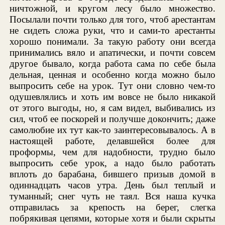
ничтожной, и кругом лесу было множество.
Посылали почти только для того, чтоб арестантам
не сидеть сложа руки, что и сами-то арестанты
хорошо понимали. За такую работу они всегда
принимались вяло и апатически, и почти совсем
другое бывало, когда работа сама по себе была
дельная, ценная и особенно когда можно было
выпросить себе на урок. Тут они словно чем-то
одушевлялись и хоть им вовсе не было никакой
от этого выгоды, но, я сам видел, выбивались из
сил, чтоб ее поскорей и получше докончить; даже
самолюбие их тут как-то заинтересовывалось. А в
настоящей работе, делавшейся более для
проформы, чем для надобности, трудно было
выпросить себе урок, а надо было работать
вплоть до барабана, бившего призыв домой в
одиннадцать часов утра. День был теплый и
туманный; снег чуть не таял. Вся наша кучка
отправилась за крепость на берег, слегка
побрякивая цепями, которые хотя и были скрыты