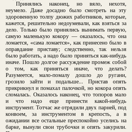
Принялись наконец, но вяло, нехотя,
неумело. Даже досадно было смотреть на эту
здоровенную толпу дюжих работников, которые,
кажется, решительно недоумевали, как взяться за
дело. Только было принялись вынимать первую,
самую маленькую кокору — оказалось, что она
ломается, «сама ломается», как принесено было в
оправдание приставу; следственно, так нельзя
было работать, а надо было приняться как-нибудь
иначе. Пошло долгое рассуждение промеж собой
о том, как приняться иначе, что делать?
Разумеется, мало-помалу дошло до ругани,
грозило зайти и подальше... Пристав опять
прикрикнул и помахал палочкой, но кокора опять
сломалась. Оказалось наконец, что топоров мало
и что надо еще принести какой-нибудь
инструмент. Тотчас же отрядили двух парней, под
конвоем, за инструментом в крепость, а в
ожидании все остальные преспокойно уселись на
барке, вынули свои трубочки и опять закурили.