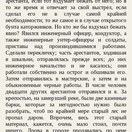
арестанта, если тот вздумает бежать от него; но в
то же время и отвечает за свой выстрел, если
сделал его не в случае самой крайней
необходимости; то же самое и в случае открытого
бунта каторжников. Но кто же бы вздумал бежать
явно? Явился инженерный офицер, кондуктор, а
также инженерные унтер-офицеры и солдаты,
приставы над производившимися работами.
Сделали перекличку; часть арестантов, ходившая
в швальни, отправлялась прежде всех; до них
инженерное начальство и не касалось; они
работали собственно на острог и обшивали его.
Затем отправились в мастерские, а затем и на
обыкновенные черные работы. В числе человек
двадцати других арестантов отправился и я. За
крепостью, на замерзшей реке, были две казенные
барки, которые за негодностью нужно было
разобрать, чтоб по крайней мере старый лес не
пропал даром. Впрочем, весь этот старый
материал, кажется, очень мало стоил, почти
ничего. Дрова в городе продавались по цене