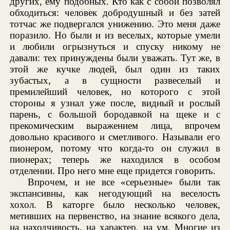
других, ему подобных. Кто как с собой позволял
обходиться: человек добродушный и без затей
тотчас же подвергался унижению. Это меня даже
поразило. Но были и из веселых, которые умели
и любили огрызнуться и спуску никому не
давали: тех принуждены были уважать. Тут же, в
этой же кучке людей, был один из таких
зубастых, а в сущности развеселый и
премилейший человек, но которого с этой
стороны я узнал уже после, видный и рослый
парень, с большой бородавкой на щеке и с
прекомическим выражением лица, впрочем
довольно красивого и сметливого. Называли его
пионером, потому что когда-то он служил в
пионерах; теперь же находился в особом
отделении. Про него мне еще придется говорить.
Впрочем, и не все «серьезные» были так
экспансивны, как негодующий на веселость
хохол. В каторге было несколько человек,
метивших на первенство, на знание всякого дела,
на находчивость, на характер, на ум. Многие из