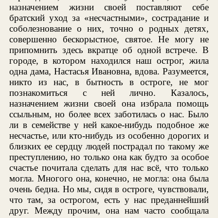
назначением жизни своей поставляют себе
братский уход за «несчастными», сострадание и
соболезнование о них, точно о родных детях,
совершенно бескорыстное, святое. Не могу не
припомнить здесь вкратце об одной встрече. В
городе, в котором находился наш острог, жила
одна дама, Настасья Ивановна, вдова. Разумеется,
никто из нас, в бытность в остроге, не мог
познакомиться с ней лично. Казалось,
назначением жизни своей она избрала помощь
ссыльным, но более всех заботилась о нас. Было
ли в семействе у ней какое-нибудь подобное же
несчастье, или кто-нибудь из особенно дорогих и
близких ее сердцу людей пострадал по такому же
преступлению, но только она как будто за особое
счастье почитала сделать для нас всё, что только
могла. Многого она, конечно, не могла: она была
очень бедна. Но мы, сидя в остроге, чувствовали,
что там, за острогом, есть у нас преданнейший
друг. Между прочим, она нам часто сообщала