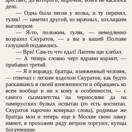
дело.
— Одна была песня у волка, и ту перенял,
туляк! — заметил другой, из мрачных, хохлацким
выговором.
— Я-то, положим, туляк, — немедленно
возразил Скуратов, — а вы в вашей Полтаве
галушкой подавились.
— Ври! Сам-то что едал! Лаптем щи хлебал.
— А теперь словно черт ядрами кормит, —
прибавил третий.
— Я и вправду, братцы, изнеженный человек,
— отвечал с легким вздохом Скуратов, как будто
раскаиваясь в своей изнеженности и обращаясь ко
всем вообще и ни к кому в особенности, — с
самого сызмалетства на черносливе да на
пампрусских булках испытан (то есть воспитан.
Скуратов нарочно коверкал слова), родимые же
братцы мои и теперь еще в Москве свою лавку
имеют, в прохожем ряду ветром торгуют, купцы
богатеющие.