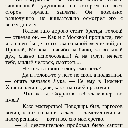
заношенный тулупишка, на котором со всех
сторон торчали заплаты. Он довольно
равнодушно, но внимательно осмотрел его с
верху донизу.
— Голова зато дорого стоит, братцы, голова!
— отвечал он. — Как и с Москвой прощался, тем
и утешен был, что голова со мной вместе пойдет.
Прощай, Москва, спасибо за баню, за вольный
дух, славно исполосовали! А на тулуп нечего
тебе, милый человек, смотреть...
— Небось на твою голову смотреть?
— Да и голова-то у него не своя, а подаянная,
— опять ввязался Лука. — Ее ему в Тюмени
Христа ради подали, как с партией проходил.
— Что ж ты, Скуратов, небось мастерство
имел?
— Како мастерство! Поводырь был, гаргосов
водил, у них голыши таскал, — заметил один из
нахмуренных, — вот и всё его мастерство.
— Я девствительно пробовал было сапоги