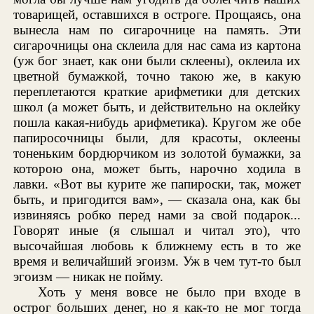
товарищей, оставшихся в остроге. Прощаясь, она
вынесла нам по сигарочнице на память. Эти
сигарочницы она склеила для нас сама из картона
(уж бог знает, как они были склеены), оклеила их
цветной бумажкой, точно такою же, в какую
переплетаются краткие арифметики для детских
школ (а может быть, и действительно на оклейку
пошла какая-нибудь арифметика). Кругом же обе
папиросочницы были, для красоты, оклеены
тоненьким бордюрчиком из золотой бумажки, за
которою она, может быть, нарочно ходила в
лавки. «Вот вы курите же папироски, так, может
быть, и пригодится вам», — сказала она, как бы
извиняясь робко перед нами за свой подарок...
Говорят иные (я слышал и читал это), что
высочайшая любовь к ближнему есть в то же
время и величайший эгоизм. Уж в чем тут-то был
эгоизм — никак не пойму.
Хоть у меня вовсе не было при входе в
острог больших денег, но я как-то не мог тогда