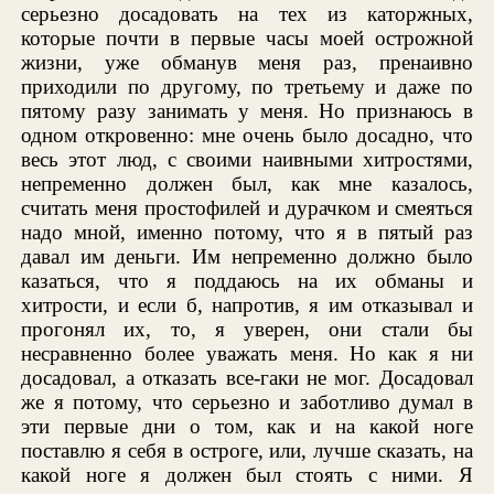
серьезно досадовать на тех из каторжных,
которые почти в первые часы моей острожной
жизни, уже обманув меня раз, пренаивно
приходили по другому, по третьему и даже по
пятому разу занимать у меня. Но признаюсь в
одном откровенно: мне очень было досадно, что
весь этот люд, с своими наивными хитростями,
непременно должен был, как мне казалось,
считать меня простофилей и дурачком и смеяться
надо мной, именно потому, что я в пятый раз
давал им деньги. Им непременно должно было
казаться, что я поддаюсь на их обманы и
хитрости, и если б, напротив, я им отказывал и
прогонял их, то, я уверен, они стали бы
несравненно более уважать меня. Но как я ни
досадовал, а отказать все-гаки не мог. Досадовал
же я потому, что серьезно и заботливо думал в
эти первые дни о том, как и на какой ноге
поставлю я себя в остроге, или, лучше сказать, на
какой ноге я должен был стоять с ними. Я