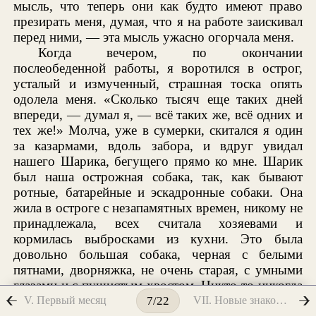
мысль, что теперь они как будто имеют право
презирать меня, думая, что я на работе заискивал
перед ними, — эта мысль ужасно огорчала меня.
Когда вечером, по окончании
послеобеденной работы, я воротился в острог,
усталый и измученный, страшная тоска опять
одолела меня. «Сколько тысяч еще таких дней
впереди, — думал я, — всё таких же, всё одних и
тех же!» Молча, уже в сумерки, скитался я один
за казармами, вдоль забора, и вдруг увидал
нашего Шарика, бегущего прямо ко мне. Шарик
был наша острожная собака, так, как бывают
ротные, батарейные и эскадронные собаки. Она
жила в остроге с незапамятных времен, никому не
принадлежала, всех считала хозяевами и
кормилась выбросками из кухни. Это была
довольно большая собака, черная с белыми
пятнами, дворняжка, не очень старая, с умными
глазами и с пушистым хвостом. Никто-то никогда
не ласкал ее, никто-то не обращал на нее никакого
V. Первый месяц
VII. Новые знакомства. Петров
7/22