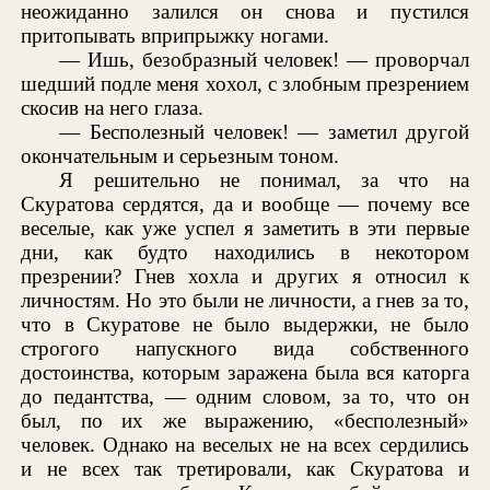
неожиданно залился он снова и пустился
притопывать вприпрыжку ногами.
— Ишь, безобразный человек! — проворчал
шедший подле меня хохол, с злобным презрением
скосив на него глаза.
— Бесполезный человек! — заметил другой
окончательным и серьезным тоном.
Я решительно не понимал, за что на
Скуратова сердятся, да и вообще — почему все
веселые, как уже успел я заметить в эти первые
дни, как будто находились в некотором
презрении? Гнев хохла и других я относил к
личностям. Но это были не личности, а гнев за то,
что в Скуратове не было выдержки, не было
строгого напускного вида собственного
достоинства, которым заражена была вся каторга
до педантства, — одним словом, за то, что он
был, по их же выражению, «бесполезный»
человек. Однако на веселых не на всех сердились
и не всех так третировали, как Скуратова и