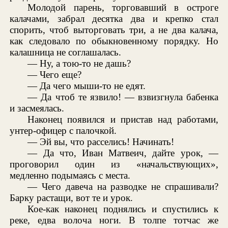
Молодой парень, торговавший в остроге
калачами, забрал десятка два и крепко стал
спорить, чтоб выторговать три, а не два калача,
как следовало по обыкновенному порядку. Но
калашница не соглашалась.
— Ну, а тою-то не дашь?
— Чего еще?
— Да чего мыши-то не едят.
— Да чтоб те язвило! — взвизгнула бабенка
и засмеялась.
Наконец появился и пристав над работами,
унтер-офицер с палочкой.
— Эй вы, что расселись! Начинать!
— Да что, Иван Матвеич, дайте урок, —
проговорил один из «начальствующих»,
медленно подымаясь с места.
— Чего давеча на разводке не спрашивали?
Барку растащи, вот те и урок.
Кое-как наконец поднялись и спустились к
реке, едва волоча ноги. В толпе тотчас же