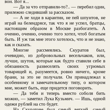
вон. Вот я...
— Да за что отправили-то?.. — перебил один,
прилежно следивший за рассказом.
— А не ходи в карантин, не пей шпунтов, не
играй на белендрясе, так что я не успел, братцы,
настоящим образом в Москве разбогатеть. А
оченно, оченно, оченно того хотел, чтоб богатым
быть. И уж так мне этого хотелось, что и не знаю,
как и сказать.
Многие рассмеялись. Скуратов был,
очевидно, из добровольных весельчаков, или,
лучше, шутов, которые как будто ставили себе в
обязанность развеселять своих угрюмых
товарищей и, разумеется, ровно ничего, кроме
брани, за это не получали. Он принадлежал к
особенному и замечательному типу, о котором
мне, может быть, еще придется поговорить.
— Да тебя и теперь вместо соболя бить
можно, — заметил Лука Кузьмич. — Ишь, одной
одежи рублей на сто будет.
На Скуратове был самый ветхий, самый