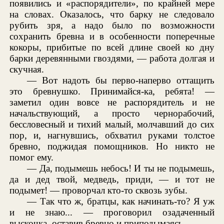
появились и «распорядители», по крайней мере
на словах. Оказалось, что барку не следовало
рубить зря, а надо было по возможности
сохранить бревна и в особенности поперечные
кокоры, прибитые по всей длине своей ко дну
барки деревянными гвоздями, — работа долгая и
скучная.
— Вот надоть бы перво-наперво оттащить
это бревнушко. Принимайся-ка, ребята! —
заметил один вовсе не распорядитель и не
начальствующий, а просто чернорабочий,
бессловесный и тихий малый, молчавший до сих
пор, и, нагнувшись, обхватил руками толстое
бревно, поджидая помощников. Но никто не
помог ему.
— Да, подымешь небось! И ты не подымешь,
да и дед твой, медведь, приди, — и тот не
подымет! — проворчал кто-то сквозь зубы.
— Так что ж, братцы, как начинать-то? Я уж
и не знаю... — проговорил озадаченный
выскочка, оставив бревно и приподымаясь.