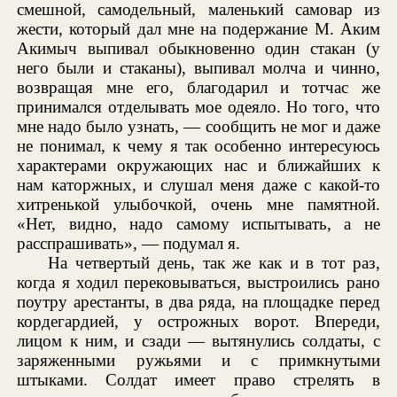
смешной, самодельный, маленький самовар из
жести, который дал мне на подержание М. Аким
Акимыч выпивал обыкновенно один стакан (у
него были и стаканы), выпивал молча и чинно,
возвращая мне его, благодарил и тотчас же
принимался отделывать мое одеяло. Но того, что
мне надо было узнать, — сообщить не мог и даже
не понимал, к чему я так особенно интересуюсь
характерами окружающих нас и ближайших к
нам каторжных, и слушал меня даже с какой-то
хитренькой улыбочкой, очень мне памятной.
«Нет, видно, надо самому испытывать, а не
расспрашивать», — подумал я.
На четвертый день, так же как и в тот раз,
когда я ходил перековываться, выстроились рано
поутру арестанты, в два ряда, на площадке перед
кордегардией, у острожных ворот. Впереди,
лицом к ним, и сзади — вытянулись солдаты, с
заряженными ружьями и с примкнутыми
штыками. Солдат имеет право стрелять в