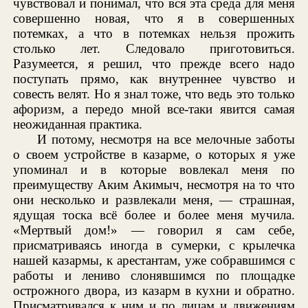
чувствовал и понимал, что вся эта среда для меня
совершенно новая, что я в совершенных
потемках, а что в потемках нельзя прожить
столько лет. Следовало приготовиться.
Разумеется, я решил, что прежде всего надо
поступать прямо, как внутреннее чувство и
совесть велят. Но я знал тоже, что ведь это только
афоризм, а передо мной все-таки явится самая
неожиданная практика.
И потому, несмотря на все мелочные заботы
о своем устройстве в казарме, о которых я уже
упоминал и в которые вовлекал меня по
преимуществу Аким Акимыч, несмотря на то что
они несколько и развлекали меня, — страшная,
ядущая тоска всё более и более меня мучила.
«Мертвый дом!» — говорил я сам себе,
присматриваясь иногда в сумерки, с крылечка
нашей казармы, к арестантам, уже собравшимся с
работы и лениво слонявшимся по площадке
острожного двора, из казарм в кухни и обратно.
Присматривался к ним и по лицам и движениям