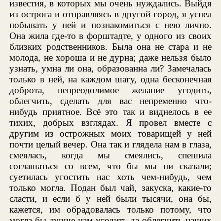
известия, в которых мы очень нуждались. Выйдя
из острога и отправляясь в другой город, я успел
побывать у ней и познакомиться с нею лично.
Она жила где-то в форштадте, у одного из своих
близких родственников. Была она не стара и не
молода, не хороша и не дурна; даже нельзя было
узнать, умна ли она, образованна ли? Замечалась
только в ней, на каждом шагу, одна бесконечная
доброта, непреодолимое желание угодить,
облегчить, сделать для вас непременно что-
нибудь приятное. Всё это так и виднелось в ее
тихих, добрых взглядах. Я провел вместе с
другим из острожных моих товарищей у ней
почти целый вечер. Она так и глядела нам в глаза,
смеялась, когда мы смеялись, спешила
соглашаться со всем, что бы мы ни сказали;
суетилась угостить нас хоть чем-нибудь, чем
только могла. Подан был чай, закуска, какие-то
сласти, и если б у ней были тысячи, она бы,
кажется, им обрадовалась только потому, что
могла бы лучше нам угодить да облегчить наших