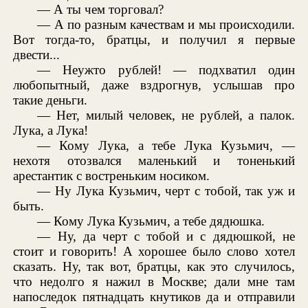
— А ты чем торговал?
— А по разным качествам и мы происходили.
Вот тогда-то, братцы, и получил я первые
двести...
— Неужто рублей! — подхватил один
любопытный, даже вздрогнув, услышав про
такие деньги.
— Нет, милый человек, не рублей, а палок.
Лука, а Лука!
— Кому Лука, а тебе Лука Кузьмич, —
нехотя отозвался маленький и тоненький
арестантик с востреньким носиком.
— Ну Лука Кузьмич, черт с тобой, так уж и
быть.
— Кому Лука Кузьмич, а тебе дядюшка.
— Ну, да черт с тобой и с дядюшкой, не
стоит и говорить! А хорошее было слово хотел
сказать. Ну, так вот, братцы, как это случилось,
что недолго я нажил в Москве; дали мне там
напоследок пятнадцать кнутиков да и отправили