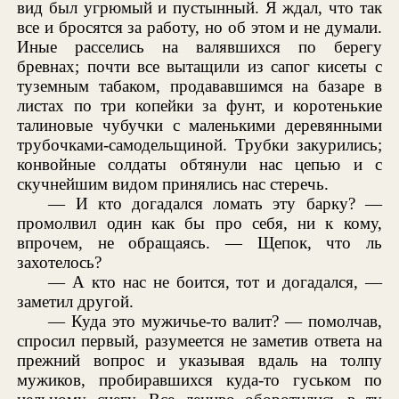
вид был угрюмый и пустынный. Я ждал, что так
все и бросятся за работу, но об этом и не думали.
Иные расселись на валявшихся по берегу
бревнах; почти все вытащили из сапог кисеты с
туземным табаком, продававшимся на базаре в
листах по три копейки за фунт, и коротенькие
талиновые чубучки с маленькими деревянными
трубочками-самодельщиной. Трубки закурились;
конвойные солдаты обтянули нас цепью и с
скучнейшим видом принялись нас стеречь.
— И кто догадался ломать эту барку? —
промолвил один как бы про себя, ни к кому,
впрочем, не обращаясь. — Щепок, что ль
захотелось?
— А кто нас не боится, тот и догадался, —
заметил другой.
— Куда это мужичье-то валит? — помолчав,
спросил первый, разумеется не заметив ответа на
прежний вопрос и указывая вдаль на толпу
мужиков, пробиравшихся куда-то гуськом по