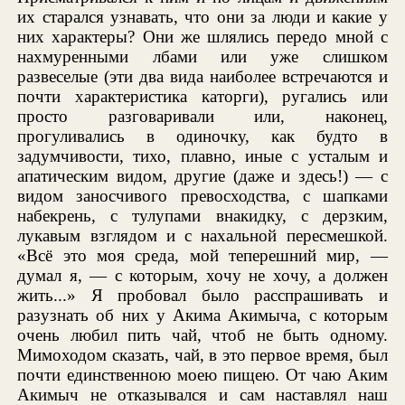
их старался узнавать, что они за люди и какие у
них характеры? Они же шлялись передо мной с
нахмуренными лбами или уже слишком
развеселые (эти два вида наиболее встречаются и
почти характеристика каторги), ругались или
просто разговаривали или, наконец,
прогуливались в одиночку, как будто в
задумчивости, тихо, плавно, иные с усталым и
апатическим видом, другие (даже и здесь!) — с
видом заносчивого превосходства, с шапками
набекрень, с тулупами внакидку, с дерзким,
лукавым взглядом и с нахальной пересмешкой.
«Всё это моя среда, мой теперешний мир, —
думал я, — с которым, хочу не хочу, а должен
жить...» Я пробовал было расспрашивать и
разузнать об них у Акима Акимыча, с которым
очень любил пить чай, чтоб не быть одному.
Мимоходом сказать, чай, в это первое время, был
почти единственною моею пищею. От чаю Аким
Акимыч не отказывался и сам наставлял наш