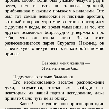
промеж собой. Один был ужасно чему-то рад и
весел, пел и чуть не танцевал дорогой,
прибрякивая с каждым прыжком кандалами. Это
был тот самый невысокий и плотный арестант,
который в первое утро мое в остроге поссорился
с другим у воды, во время умывания, за то, что
другой осмелился безрассудно утверждать про
себя, что он птица каган. Звали этого
развеселившегося парня Скуратов. Наконец, он
запел какую-то лихую песню, из которой я помню
припев:
Без меня меня женили —
Я на мельнице был.
Недоставало только балалайки.
Его необыкновенно веселое расположение
духа, разумеется, тотчас же возбудило в
некоторых из нашей партии негодование, даже
принято было чуть не за обиду.
— Завыл! — с укоризною проговорил один
арестант, до которого, впрочем, вовсе не касалось