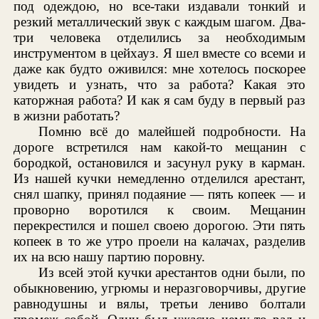
под одеждою, но все-таки издавали тонкий и
резкий металлический звук с каждым шагом. Два-
три человека отделились за необходимым
инструментом в цейхауз. Я шел вместе со всеми и
даже как будто оживился: мне хотелось поскорее
увидеть и узнать, что за работа? Какая это
каторжная работа? И как я сам буду в первый раз
в жизни работать?
Помню всё до малейшей подробности. На
дороге встретился нам какой-то мещанин с
бородкой, остановился и засунул руку в карман.
Из нашей кучки немедленно отделился арестант,
снял шапку, принял подаяние — пять копеек — и
проворно воротился к своим. Мещанин
перекрестился и пошел своею дорогою. Эти пять
копеек в то же утро проели на калачах, разделив
их на всю нашу партию поровну.
Из всей этой кучки арестантов одни были, по
обыкновению, угрюмы и неразговорчивы, другие
равнодушны и вялы, третьи лениво болтали