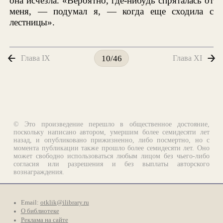
она исчезла. «Вероятно, где-нибудь спряталась от
меня, — подумал я, — когда еще сходила с
лестницы».
Глава IX
Глава XI
10/46
© Это произведение перешло в общественное достояние,
поскольку написано автором, умершим более семидесяти лет
назад, и опубликовано прижизненно, либо посмертно, но с
момента публикации также прошло более семидесяти лет. Оно
может свободно использоваться любым лицом без чьего-либо
согласия или разрешения и без выплаты авторского
вознаграждения.
Email:
otklik@ilibrary.ru
О библиотеке
Реклама на сайте