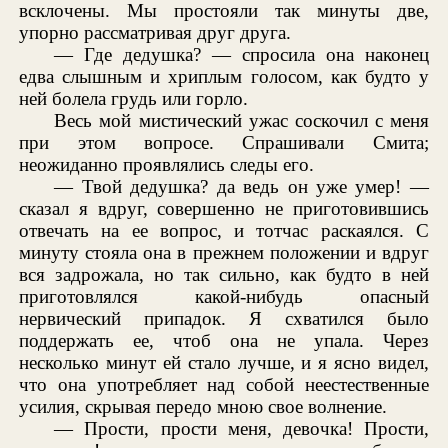
всклочены. Мы простояли так минуты две,
упорно рассматривая друг друга.
— Где дедушка? — спросила она наконец
едва слышным и хриплым голосом, как будто у
ней болела грудь или горло.
Весь мой мистический ужас соскочил с меня
при этом вопросе. Спрашивали Смита;
неожиданно проявлялись следы его.
— Твой дедушка? да ведь он уже умер! —
сказал я вдруг, совершенно не приготовившись
отвечать на ее вопрос, и тотчас раскаялся. С
минуту стояла она в прежнем положении и вдруг
вся задрожала, но так сильно, как будто в ней
приготовлялся какой-нибудь опасный
нервический припадок. Я схватился было
поддержать ее, чтоб она не упала. Через
несколько минут ей стало лучше, и я ясно видел,
что она употребляет над собой неестественные
усилия, скрывая передо мною свое волнение.
— Прости, прости меня, девочка! Прости,