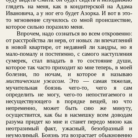
глядеть на меня, как в кондитерской на Адама
Ивановича, а у ног его будет Азорка. И вот в это-
то мгновение случилось со мной происшествие,
которое сильно поразило меня.
Впрочем, надо сознаться во всем откровенно:
от расстройства ли нерв, от новых ли впечатлений
в новой квартире, от недавней ли хандры, но я
мало-помалу и постепенно, с самого наступления
сумерек, стал впадать в то состояние души,
которое так часто приходит ко мне теперь, в моей
болезни, по ночам, и которое я называю
мистическим ужасом
. Это — самая тяжелая,
мучительная боязнь чего-то, чего я сам
определить не могу, чего-то непостигаемого и
несуществующего в порядке вещей, но что
непременно, может быть сию же минуту,
осуществится, как бы в насмешку всем доводам
разума придет ко мне и станет передо мною как
неотразимый факт, ужасный, безобразный и
неумолимый. Боязнь эта возрастает обыкновенно