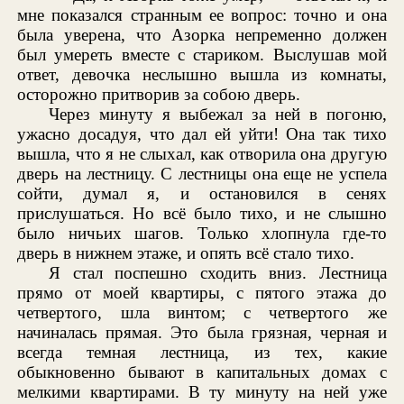
мне показался странным ее вопрос: точно и она
была уверена, что Азорка непременно должен
был умереть вместе с стариком. Выслушав мой
ответ, девочка неслышно вышла из комнаты,
осторожно притворив за собою дверь.
Через минуту я выбежал за ней в погоню,
ужасно досадуя, что дал ей уйти! Она так тихо
вышла, что я не слыхал, как отворила она другую
дверь на лестницу. С лестницы она еще не успела
сойти, думал я, и остановился в сенях
прислушаться. Но всё было тихо, и не слышно
было ничьих шагов. Только хлопнула где-то
дверь в нижнем этаже, и опять всё стало тихо.
Я стал поспешно сходить вниз. Лестница
прямо от моей квартиры, с пятого этажа до
четвертого, шла винтом; с четвертого же
начиналась прямая. Это была грязная, черная и
всегда темная лестница, из тех, какие
обыкновенно бывают в капитальных домах с
мелкими квартирами. В ту минуту на ней уже