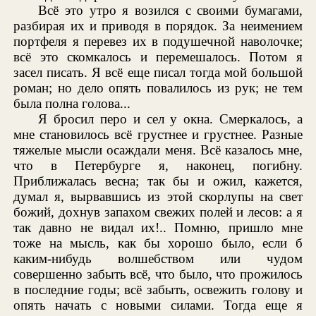
Всё это утро я возился с своими бумагами,
разбирая их и приводя в порядок. За неимением
портфеля я перевез их в подушечной наволочке;
всё это скомкалось и перемешалось. Потом я
засел писать. Я всё еще писал тогда мой большой
роман; но дело опять повалилось из рук; не тем
была полна голова...
Я бросил перо и сел у окна. Смеркалось, а
мне становилось всё грустнее и грустнее. Разные
тяжелые мысли осаждали меня. Всё казалось мне,
что в Петербурге я, наконец, погибну.
Приближалась весна; так бы и ожил, кажется,
думал я, вырвавшись из этой скорлупы на свет
божий, дохнув запахом свежих полей и лесов: а я
так давно не видал их!.. Помню, пришло мне
тоже на мысль, как бы хорошо было, если б
каким-нибудь волшебством или чудом
совершенно забыть всё, что было, что прожилось
в последние годы; всё забыть, освежить голову и
опять начать с новыми силами. Тогда еще я