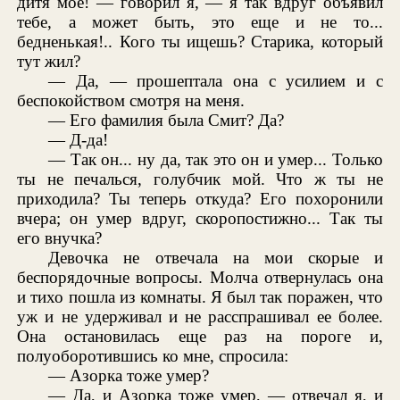
дитя мое! — говорил я, — я так вдруг объявил
тебе, а может быть, это еще и не то...
бедненькая!.. Кого ты ищешь? Старика, который
тут жил?
— Да, — прошептала она с усилием и с
беспокойством смотря на меня.
— Его фамилия была Смит? Да?
— Д-да!
— Так он... ну да, так это он и умер... Только
ты не печалься, голубчик мой. Что ж ты не
приходила? Ты теперь откуда? Его похоронили
вчера; он умер вдруг, скоропостижно... Так ты
его внучка?
Девочка не отвечала на мои скорые и
беспорядочные вопросы. Молча отвернулась она
и тихо пошла из комнаты. Я был так поражен, что
уж и не удерживал и не расспрашивал ее более.
Она остановилась еще раз на пороге и,
полуоборотившись ко мне, спросила:
— Азорка тоже умер?
— Да, и Азорка тоже умер, — отвечал я, и