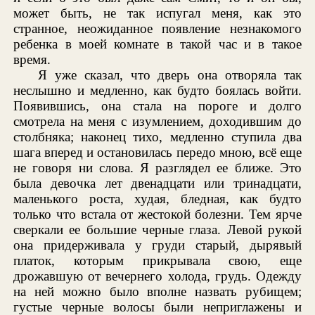
может быть, не так испугал меня, как это
странное, неожиданное появление незнакомого
ребенка в моей комнате в такой час и в такое
время.
Я уже сказал, что дверь она отворяла так
неслышно и медленно, как будто боялась войти.
Появившись, она стала на пороге и долго
смотрела на меня с изумлением, доходившим до
столбняка; наконец тихо, медленно ступила два
шага вперед и остановилась передо мною, всё еще
не говоря ни слова. Я разглядел ее ближе. Это
была девочка лет двенадцати или тринадцати,
маленького роста, худая, бледная, как будто
только что встала от жестокой болезни. Тем ярче
сверкали ее большие черные глаза. Левой рукой
она придерживала у груди старый, дырявый
платок, которым прикрывала свою, еще
дрожавшую от вечернего холода, грудь. Одежду
на ней можно было вполне назвать рубищем;
густые черные волосы были неприглажены и