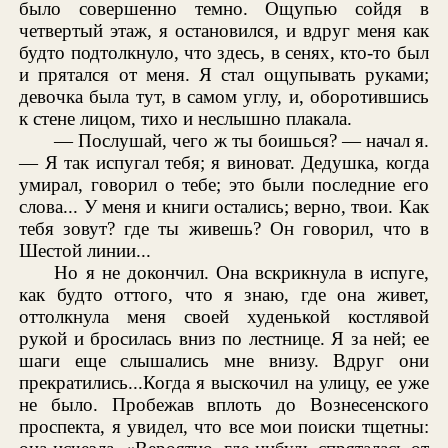
было совершенно темно. Ощупью сойдя в
четвертый этаж, я остановился, и вдруг меня как
будто подтолкнуло, что здесь, в сенях, кто-то был
и прятался от меня. Я стал ощупывать руками;
девочка была тут, в самом углу, и, оборотившись
к стене лицом, тихо и неслышно плакала.
— Послушай, чего ж ты боишься? — начал я.
— Я так испугал тебя; я виноват. Дедушка, когда
умирал, говорил о тебе; это были последние его
слова... У меня и книги остались; верно, твои. Как
тебя зовут? где ты живешь? Он говорил, что в
Шестой линии...
Но я не докончил. Она вскрикнула в испуге,
как будто оттого, что я знаю, где она живет,
оттолкнула меня своей худенькой костлявой
рукой и бросилась вниз по лестнице. Я за ней; ее
шаги еще слышались мне внизу. Вдруг они
прекратились...Когда я выскочил на улицу, ее уже
не было. Пробежав вплоть до Вознесенского
проспекта, я увидел, что все мои поиски тщетны: