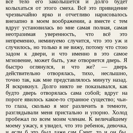
всё тело его заколышется и долго будет
колыхаться от этого смеха. Всё это привидение
чрезвычайно ярко и отчетливо нарисовалось
внезапно в моем воображении, а вместе с тем
вдруг установилась во мне самая полная, самая
неотразимая уверенность, что всё это
непременно, неминуемо случится, что это уж и
случилось, но только я не вижу, потому что стою
задом к двери, и что именно в это самое
мгновение, может быть, уже отворяется дверь. Я
быстро оглянулся, и что же? — дверь
действительно отворялась, тихо, неслышно,
точно так, как мне представлялось минуту назад.
Я вскрикнул. Долго никто не показывался, как
будто дверь отворялась сама собой; вдруг на
пороге явилось какое-то странное существо; чьи-
то глаза, сколько я мог различить в темноте,
разглядывали меня пристально и упорно. Холод
пробежал по всем моим членам. К величайшему
моему ужасу, я увидел, что это ребенок, девочка,
и если б это был даже сам Смит, то и он бы,