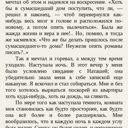
мечтал об этом и надеялся на воскресение. «Хоть
бы в сумасшедший дом поступить, что ли, —
решил я наконец, — чтоб перевернулся как-
нибудь весь мозг в голове и расположился по-
новому, а потом опять вылечиться». Была же
жажда жизни и вера в нее!.. Но, помню, я тогда
же засмеялся. «Что же бы делать пришлось после
сумасшедшего-то дома? Неужели опять романы
писать?..»
Так я мечтал и горевал, а между тем время
уходило. Наступала ночь. В этот вечер у меня
было условлено свидание с Наташей; она
убедительно звала меня к себе запиской еще
накануне. Я вскочил и стал собираться. Мне и без
того хотелось вырваться поскорей из квартиры
хоть куда-нибудь, хоть на дождь, на слякоть.
По мере того как наступала темнота, комната
моя становилась как будто просторнее, как будто
она всё более и более расширялась. Мне
вообразилось, что я каждую ночь в каждом углу
буду видеть Смита: он будет сидеть и неподвижно