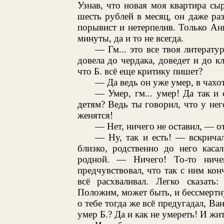
Узнав, что новая моя квартира сы
шесть рублей в месяц, он даже ра
порывист и нетерпелив. Только Ан
минуты, да и то не всегда.
— Гм... это все твоя литерат
довела до чердака, доведет и до кл
что Б. всё еще критику пишет?
— Да ведь он уже умер, в чахот
— Умер, гм... умер! Да так и 
детям? Ведь ты говорил, что у него
женятся!
— Нет, ничего не оставил, — от
— Ну, так и есть! — вскричал
близко, родственно до него каса
родной. — Ничего! То-то ниче
предчувствовал, что так с ним кон
всё расхваливал. Легко сказать:
Положим, может быть, и бессмертную
о тебе тогда же всё предугадал, Ван
умер Б.? Да и как не умереть! И жи