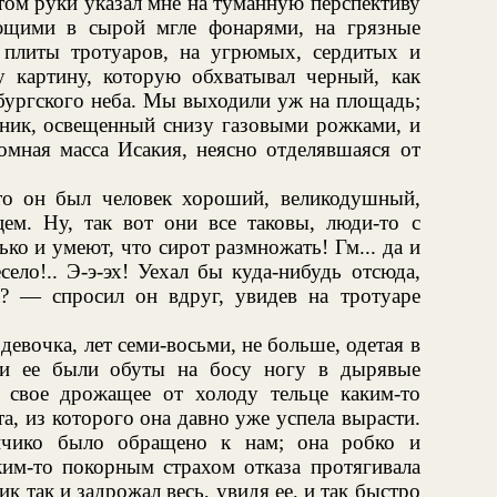
ом руки указал мне на туманную перспективу
ющими в сырой мгле фонарями, на грязные
 плиты тротуаров, на угрюмых, сердитых и
 картину, которую обхватывал черный, как
бургского неба. Мы выходили уж на площадь;
тник, освещенный снизу газовыми рожками, и
омная масса Исакия, неясно отделявшаяся от
то он был человек хороший, великодушный,
цем. Ну, так вот они все таковы, люди-то с
ко и умеют, что сирот размножать! Гм... да и
ело!.. Э-э-эх! Уехал бы куда-нибудь отсюда,
а? — спросил он вдруг, увидев на тротуаре
девочка, лет семи-восьми, не больше, одетая в
ки ее были обуты на босу ногу в дырявые
 свое дрожащее от холоду тельце каким-то
, из которого она давно уже успела вырасти.
ичико было обращено к нам; она робко и
ким-то покорным страхом отказа протягивала
 так и задрожал весь, увидя ее, и так быстро