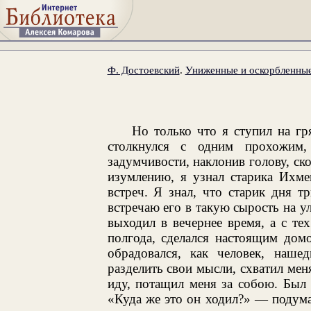
Ф. Достоевский
.
Униженные и оскорбленны
Но только что я ступил на гр
столкнулся с одним прохожим,
задумчивости, наклонив голову, ск
изумлению, я узнал старика Ихме
встреч. Я знал, что старик дня т
встречаю его в такую сырость на у
выходил в вечернее время, а с те
полгода, сделался настоящим дом
обрадовался, как человек, наш
разделить свои мысли, схватил меня
иду, потащил меня за собою. Был 
«Куда же это он ходил?» — подума