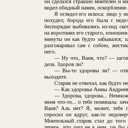
он сделался страшно мнителен и и
видел обидный намек, оскорбление.
Я оглядел его искоса: лицо у н
похудел; борода его была с неде
беспорядке выбивались из-под ск
на воротнике его старого, изношенн
минуты он как будто забывался; з
разговаривал сам с собою, жести
него.
— Ну что, Ваня, что? — загов
дела. Здоров ли?
— Вы-то здоровы ли? — отве
выходите.
Старик не отвечал, как будто н
— Как здоровье Анны Андрее
— Здорова, здорова... Немножк
меня что-то... о тебе поминала: за
Ваня? Аль нет? Я, может, тебе 
спросил он вдруг, как-то недове
Мнительный старик стал до того 
теперь, что шел не к ним, он бы 