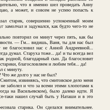
дительно, что я именно шел проведать Анну
здаю, а может, и совсем не успею попасть к
ал старик, совершенно успокоенный моим
г замолчал и задумался, как будто чего-то не
ьно повторил он минут через пять, как бы
вости. — Гм... видишь, Ваня, ты для нас был
 не благословил нас с Анной Андреевной...
егда думал. Старуха тоже... да! и ты всегда вел
как родной, благодарный сын. Да благословит
, старики, благословляем и любим тебя... да!
л с минуту.
? Что же долго у нас не был?
 Смитом, извиняясь, что смитовское дело меня
 не заболел и что за всеми этими хлопотами к
огда на Васильевском), было далеко идти. Я
се-таки нашел случай быть у Наташи и в это
есовала старика. Он сделался внимательнее.