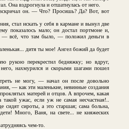
гал. Она вздрогнула и отшатнулась от него.
 вскричал он. — Что? Просишь? Да? Вот, вот
ния, стал искать у себя в кармане и вынул две
ему показалось мало; он достал портмоне и,
 — всё, что там было, — положил деньги в
ленькая... дитя ты мое! Ангел божий да будет
ею рукою перекрестил бедняжку; но вдруг,
 него, нахмурился и скорыми шагами пошел
треть не могу, — начал он после довольно
ния, — как эти маленькие, невинные создания
а проклятых матерей и отцов. А впрочем, какая
 такой ужас, если уж не самая несчастная!..
е сидят сироты, а это старшая; сама больна,
 дети! Много, Ваня, на свете... не княжеских
затрудняясь чем-то.