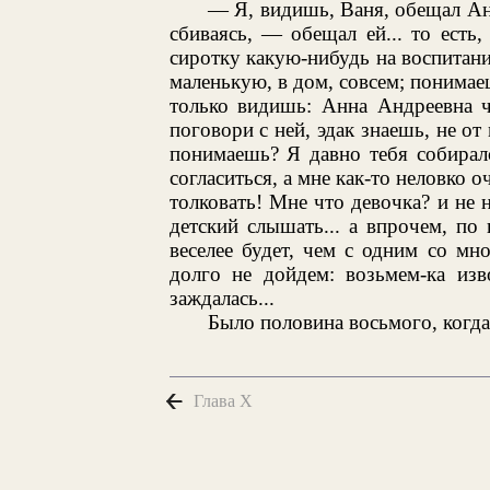
— Я, видишь, Ваня, обещал Ан
сбиваясь, — обещал ей... то есть
сиротку какую-нибудь на воспитание
маленькую, в дом, совсем; понимаеш
только видишь: Анна Андреевна чт
поговори с ней, эдак знаешь, не от 
понимаешь? Я давно тебя собиралс
согласиться, а мне как-то неловко о
толковать! Мне что девочка? и не н
детский слышать... а впрочем, по 
веселее будет, чем с одним со мн
долго не дойдем: возьмем-ка изв
заждалась...
Было половина восьмого, когд
Глава X