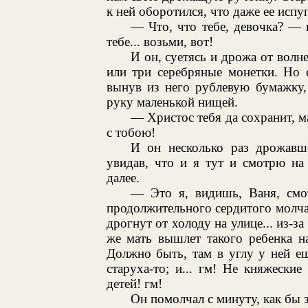
к ней оборотился, что даже ее испу
— Что, что тебе, девочка? —
тебе... возьми, вот!
И он, суетясь и дрожа от волне
или три серебряные монетки. Но 
вынув из него рублевую бумажку,
руку маленькой нищей.
— Христос тебя да сохранит, ма
с тобою!
И он несколько раз дрожавш
увидав, что и я тут и смотрю на
далее.
— Это я, видишь, Ваня, смо
продолжительного сердитого молча
дрогнут от холоду на улице... из-з
же мать вышлет такого ребенка на
Должно быть, там в углу у ней ещ
старуха-то; и... гм! Не княжеские
детей! гм!
Он помолчал с минуту, как бы 