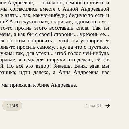
не Андреевне, — начал он, немного путаясь и
, мы согласились вместе с Анной Андреевной
 взять... так, какую-нибудь; бедную то есть и
ь? А то скучно нам, старикам, одним-то, гм...
о-то против этого восставать стала. Так ты
меня, а как бы с своей стороны... урезонь ее...
я об этом попросить... чтоб ты уговорил ее
чень-то просить самому... ну, да что о пустяках
ужна; так, для утехи... чтоб голос чей-нибудь
правде, я ведь для старухи это делаю; ей же
ой. Но всё это вздор! Знаешь, Ваня, эдак мы
озчика; идти далеко, а Анна Андреевна нас
а мы приехали к Анне Андреевне.
Глава XII
11/46