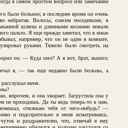
ногда в самом простом вопросе или замечании
его было больное; в последнее время он очень
лю небритая. Волосы, совсем поседевшие, в
омканной шляпы и длинными космами лежали
ого пальто. Я еще прежде заметил, что в иные
абывал, например, что он не один в комнате,
кулировал руками. Тяжело было смотреть на
орил он. — Куда шел? А я вот, брат, вышел;
чал я, — так еще недавно были больны, а
е расслушал меня.
вны?
о, впрочем, и она хворает. Загрустила она у
чем не приходишь. Да ты ведь теперь-то к нам,
помешал, отвлекаю тебя от чего-нибудь? —
рчиво и подозрительно в меня всматриваясь.
чуток и раздражителен, что, отвечай я ему
непременно обиделся и холодно расстался со