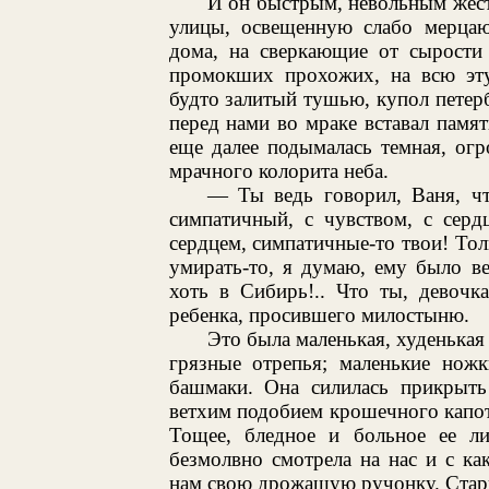
И он быстрым, невольным жест
улицы, освещенную слабо мерца
дома, на сверкающие от сырости
промокших прохожих, на всю эту
будто залитый тушью, купол петер
перед нами во мраке вставал памя
еще далее подымалась темная, огр
мрачного колорита неба.
— Ты ведь говорил, Ваня, ч
симпатичный, с чувством, с серд
сердцем, симпатичные-то твои! Толь
умирать-то, я думаю, ему было вес
хоть в Сибирь!.. Что ты, девочк
ребенка, просившего милостыню.
Это была маленькая, худенькая 
грязные отрепья; маленькие нож
башмаки. Она силилась прикрыть
ветхим подобием крошечного капота
Тощее, бледное и больное ее л
безмолвно смотрела на нас и с ка
нам свою дрожащую ручонку. Старик