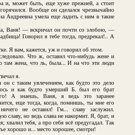
ра и, может быть, еще хуже прежней, а стоит
згорячился. Вообще он сделался чрезвычайно
на Андреевна умела еще ладить с ним в такие
ура, Ваня! — вскричал он почти со злобою, —
адбища! Говорил я тебе тогда, предрекал!.. А
ке. Я вам, кажется, уж и говорил об этом.
следовало. Что ж, оставил что-нибудь жене и
 там жена, что ль, была... И на что эти люди
вечал я.
 он с таким увлечением, как будто это дело
лось и как будто умерший Б. был его брат
го! А знаешь, Ваня, я ведь это заранее
чится, еще тогда, когда, помнишь, ты мне его
 ничего не оставил! Гм... славу заслужил.
 славу, но ведь слава не накормит. Я, брат, и
я; хвалил тебя, а про себя всё предугадал. Так
тье хорошо и... место хорошее, смотри!