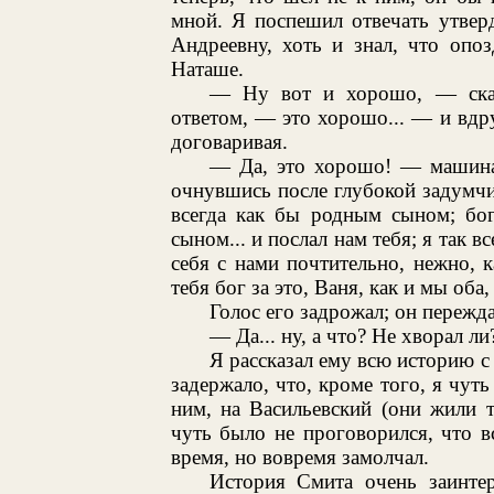
мной. Я поспешил отвечать утвер
Андреевну, хоть и знал, что опо
Наташе.
— Ну вот и хорошо, — сказ
ответом, — это хорошо... — и вдру
договаривая.
— Да, это хорошо! — машинал
очнувшись после глубокой задумчи
всегда как бы родным сыном; бог
сыном... и послал нам тебя; я так вс
себя с нами почтительно, нежно, 
тебя бог за это, Ваня, как и мы оба
Голос его задрожал; он пережда
— Да... ну, а что? Не хворал ли
Я рассказал ему всю историю с
задержало, что, кроме того, я чуть
ним, на Васильевский (они жили т
чуть было не проговорился, что в
время, но вовремя замолчал.
История Смита очень заинтер