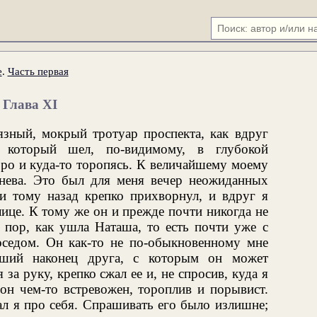
е
.
Часть первая
Глава XI
язный, мокрый тротуар проспекта, как вдруг
 который шел, по-видимому, в глубокой
оро и куда-то торопясь. К величайшему моему
нева. Это был для меня вечер неожиданных
ри тому назад крепко прихворнул, и вдруг я
лице. К тому же он и прежде почти никогда не
х пор, как ушла Наташа, то есть почти уже с
оседом. Он как-то не по-обыкновенному мне
едший наконец друга, с которым он может
 за руку, крепко сжал ее и, не спросив, куда я
он чем-то встревожен, тороплив и порывист.
л я про себя. Спрашивать его было излишне;