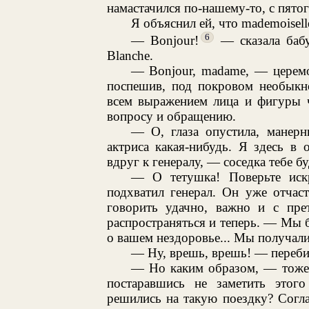
намастачился по-нашему-то, с пятог
Я объяснил ей, что mademoisell
6
— Bonjour!
— сказала бабу
Blanche.
— Bonjour, madame, — церемо
поспешив, под покровом необыкно
всем выражением лица и фигуры ч
вопросу и обращению.
— О, глаза опустила, манерн
актриса какая-нибудь. Я здесь в 
вдруг к генералу, — соседка тебе бу
— О тетушка! Поверьте искр
подхватил генерал. Он уже отчас
говорить удачно, важно и с пре
распространяться и теперь. — Мы 
о вашем нездоровье... Мы получали
— Ну, врешь, врешь! — переби
— Но каким образом, — тоже 
постаравшись не заметить этог
решились на такую поездку? Согла