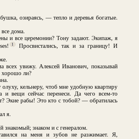
бушка, озираясь, — тепло и деревья богатые.
 все дома.
ены и все церемонии? Тону задают. Экипаж, я
1
ses!
Просвистались, так и за границу! И
же.
 всех увижу. Алексей Иванович, показывай
ь хорошо ли?
на.
 олуху, кельнеру, чтоб мне удобную квартиру
а и вещи сейчас перенеси. Да чего всем-то
ут? Экие рабы! Это кто с тобой? — обратилась
л я.
 знакомый; знаком и с генералом.
авился на меня и зубов не разжимает. Я,