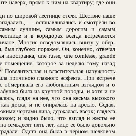
те наверх, прямо к ним на квартиру; где они
ди по широкой лестнице отеля. Шествие наше
опадались, — останавливались и смотрели во
я самым лучшим, самым дорогим и самым
лестнице и в коридорах всегда встречаются
ичане. Многие осведомлялись внизу у обер-
ы, был глубоко поражен. Он, конечно, отвечал
 иностранка, une russe, une comtesse, grande
е помещение, которое за неделю тому назад
3
Повелительная и властительная наружность
ыла причиною главного эффекта. При встрече
с обмеривала его любопытным взглядом и о
Бабушка была из крупной породы, и хотя и не
алось, глядя на нее, что она весьма высокого
как доска, и не опиралась на кресло. Седая,
зкими чертами лица, держалась вверх; глядела
зовом; и видно было, что взгляд и жесты ее
а семьдесят пять лет, лицо ее было довольно
традали. Одета она была в черном шелковом