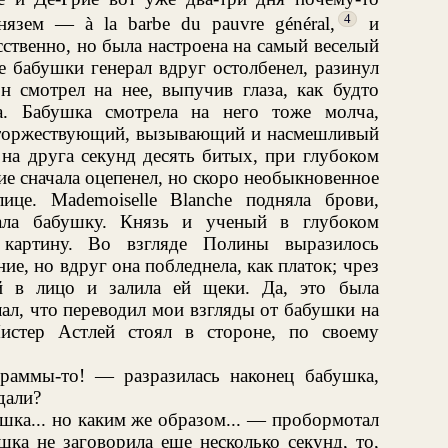
4
язем — à la barbe du pauvre général,
и
сственно, но была настроена на самый веселый
 бабушки генерал вдруг остолбенел, разинул
н смотрел на нее, выпучив глаза, как будто
а. Бабушка смотрела на него тоже молча,
 торжествующий, вызывающий и насмешливый
 на друга секунд десять битых, при глубоком
е сначала оцепенел, но скоро необыкновенное
ице. Mademoiselle Blanche подняла брови,
ала бабушку. Князь и ученый в глубоком
 картину. Во взгляде Полины выразилось
е, но вдруг она побледнела, как платок; чрез
й в лицо и залила ей щеки. Да, это была
лал, что переводил мои взгляды от бабушки на
стер Астлей стоял в стороне, по своему
раммы-то! — разразилась наконец бабушка,
дали?
шка... но каким же образом... — пробормотал
шка не заговорила еще несколько секунд, то,