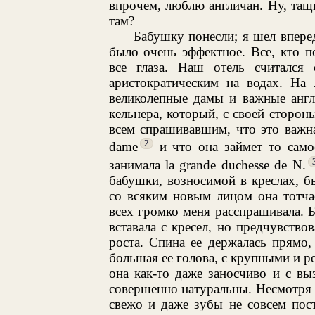
впрочем, люблю англичан. Ну, тащи
там?
Бабушку понесли; я шел впере
было очень эффектное. Все, кто п
все глаза. Наш отель считалс
аристократическим на водах. На 
великолепные дамы и важные англ
кельнера, который, с своей сторон
всем спрашивавшим, что это важная
2
dame
и что она займет то само
занимала la grande duchesse de N.
бабушки, возносимой в креслах, б
со всяким новым лицом она тотча
всех громко меня расспрашивала. 
вставала с кресел, но предчувствов
роста. Спина ее держалась прямо, 
большая ее голова, с крупными и ре
она как-то даже заносчиво и с вы
совершенно натуральны. Несмотря н
свежо и даже зубы не совсем пос