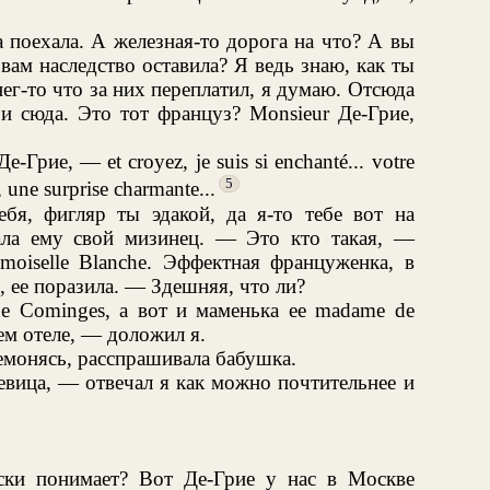
 поехала. А железная-то дорога на что? А вы
вам наследство оставила? Я ведь знаю, как ты
ег-то что за них переплатил, я думаю. Отсюда
 и сюда. Это тот француз? Monsieur Де-Грие,
рие, — et croyez, je suis si enchanté... votre
5
i, une surprise charmante...
ебя, фигляр ты эдакой, да я-то тебе вот на
ала ему свой мизинец. — Это кто такая, —
moiselle Blanche. Эффектная француженка, в
, ее поразила. — Здешняя, что ли?
de Cominges, а вот и маменька ее madame de
ем отеле, — доложил я.
монясь, расспрашивала бабушка.
евица, — отвечал я как можно почтительнее и
ки понимает? Вот Де-Грие у нас в Москве