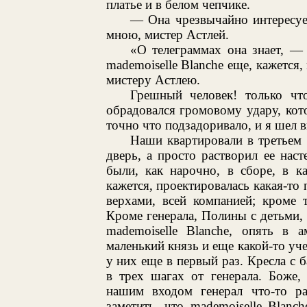
платье и в белом чепчике.
— Она чрезвычайно интересуе
мною, мистер Астлей.
«О телеграммах она знает, —
mademoiselle Blanche еще, кажется,
мистеру Астлею.
Грешный человек! только чт
обрадовался громовому удару, кот
точно что подзадоривало, и я шел 
Наши квартировали в третьем 
дверь, а просто растворил ее нас
были, как нарочно, в сборе, в ка
кажется, проектировалась какая-то 
верхами, всей компанией; кроме 
Кроме генерала, Полины с детьми, 
mademoiselle Blanche, опять в 
маленький князь и еще какой-то уч
у них еще в первый раз. Кресла с 
в трех шагах от генерала. Боже,
нашим входом генерал что-то ра
заметить, что mademoiselle Blanc