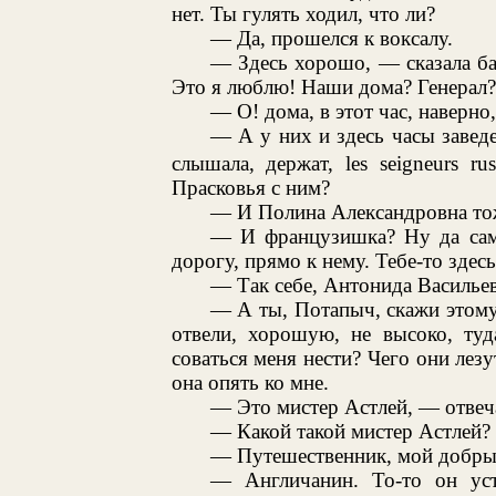
нет. Ты гулять ходил, что ли?
— Да, прошелся к воксалу.
— Здесь хорошо, — сказала ба
Это я люблю! Наши дома? Генерал?
— О! дома, в этот час, наверно,
— А у них и здесь часы завед
слышала, держат, les seigneurs rus
Прасковья с ним?
— И Полина Александровна то
— И французишка? Ну да сама
дорогу, прямо к нему. Тебе-то здес
— Так себе, Антонида Васильев
— А ты, Потапыч, скажи этому
отвели, хорошую, не высоко, туд
соваться меня нести? Чего они лез
она опять ко мне.
— Это мистер Астлей, — отвеча
— Какой такой мистер Астлей?
— Путешественник, мой добрый
— Англичанин. То-то он уст