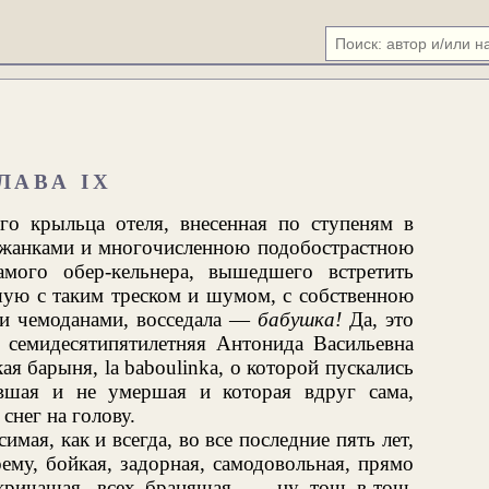
ЛАВА IX
о крыльца отеля, внесенная по ступеням в
лужанками и многочисленною подобострастною
амого обер-кельнера, вышедшего встретить
шую с таким треском и шумом, с собственною
 и чемоданами, восседала —
бабушка!
Да, это
, семидесятипятилетняя Антонида Васильевна
я барыня, la baboulinka, о которой пускались
вшая и не умершая и которая вдруг сама,
снег на голову.
симая, как и всегда, во все последние пять лет,
ему, бойкая, задорная, самодовольная, прямо
кричащая, всех бранящая, — ну точь-в-точь