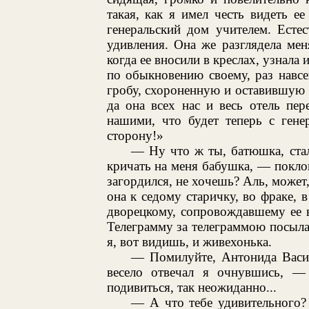
такая, как я имел честь видеть ее
генеральский дом учителем. Есте
удивления. Она же разглядела ме
когда ее вносили в креслах, узнала 
по обыкновению своему, раз навсе
гробу, схороненную и оставившую 
да она всех нас и весь отель пер
нашими, что будет теперь с гене
сторону!»
— Ну что ж ты, батюшка, ста
кричать на меня бабушка, — покло
загордился, не хочешь? Аль, може
она к седому старичку, во фраке, 
дворецкому, сопровождавшему ее 
Телеграмму за телеграммою посылал
я, вот видишь, и живехонька.
— Помилуйте, Антонида Васил
весело отвечал я очнувшись, —
подивиться, так неожиданно...
— А что тебе удивительного? 