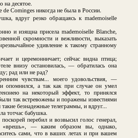
о на десятое.
e de Cominges никогда не была в России.
шка, вдруг резко обращаясь к mademoiselle
нно и изящна присела mademoiselle Blanche,
венной скромности и вежливости, выказать
резвычайное удивление к такому странному
ичает и церемонничает; сейчас видна птица;
отеле внизу остановилась, — обратилась она
ду; рад или не рад?
енним чувствам... моего удовольствия, —
ти опомнился, а так как при случае он умел
тензиею на некоторый эффект, то принялся
были так встревожены и поражены известиями
 такие безнадежные телеграммы, и вдруг...
ла тотчас бабушка.
поскорей перебил и возвысил голос генерал,
о «врешь», — каким образом вы, однако,
ситесь сами, что в ваших летах и при вашем