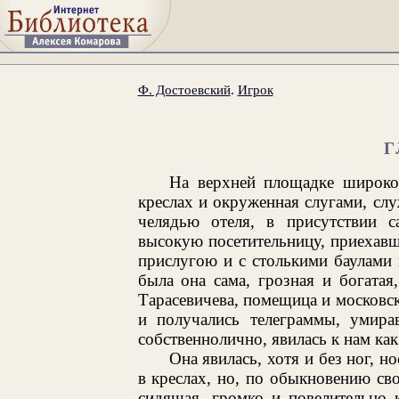
Ф. Достоевский
.
Игрок
Г
На верхней площадке широког
креслах и окруженная слугами, с
челядью отеля, в присутствии с
высокую посетительницу, приехав
прислугою и с столькими баулами
была она сама, грозная и богатая
Тарасевичева, помещица и московска
и получались телеграммы, умира
собственнолично, явилась к нам как 
Она явилась, хотя и без ног, но
в креслах, но, по обыкновению сво
сидящая, громко и повелительно 