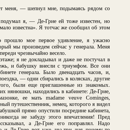
т меня, — шепнул мне, подымаясь рядом со
 подумал я, — Де-Грие ей тоже известен, но
 мало известна». Я тотчас же сообщил об этом
о прошло мое первое удивление, я ужасно
орый мы произведем сейчас у генерала. Меня
впереди чрезвычайно весело.
этаже; я не докладывал и даже не постучал в
тежь, и бабушку внесли с триумфом. Все они
бинете генерала. Было двенадцать часов, и,
поездка, — одни сбирались в колясках, другие
того, были еще приглашенные из знакомых.
их нянюшки, находились в кабинете: Де-Грие,
амазонке, ее мать madame veuve Cominges,
еный путешественник, немец, которого я видел
бабушкой прямо опустили посредине кабинета,
 никогда не забуду этого впечатления! Пред
ссказывал, а Де-Грие его поправлял. Надо
he и Де-Грие вот уже два-три дня почему-то