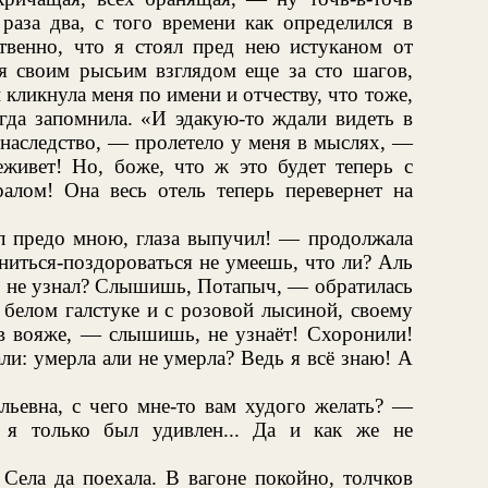
 раза два, с того времени как определился в
ственно, что я стоял пред нею истуканом от
ня своим рысьим взглядом еще за сто шагов,
и кликнула меня по имени и отчеству, что тоже,
гда запомнила. «И эдакую-то ждали видеть в
наследство, — пролетело у меня в мыслях, —
еживет! Но, боже, что ж это будет теперь с
ралом! Она весь отель теперь перевернет на
л предо мною, глаза выпучил! — продолжала
ниться-поздороваться не умеешь, что ли? Аль
т, не узнал? Слышишь, Потапыч, — обратилась
в белом галстуке и с розовой лысиной, своему
в вояже, — слышишь, не узнаёт! Схоронили!
и: умерла али не умерла? Ведь я всё знаю! А
ьевна, с чего мне-то вам худого желать? —
 я только был удивлен... Да и как же не
Села да поехала. В вагоне покойно, толчков