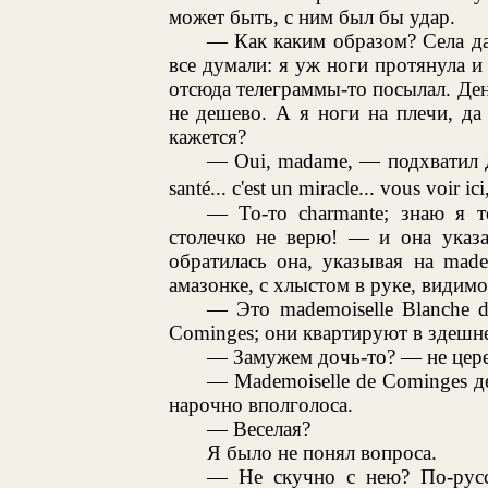
может быть, с ним был бы удар.
— Как каким образом? Села да
все думали: я уж ноги протянула и 
отсюда телеграммы-то посылал. Ден
не дешево. А я ноги на плечи, да
кажется?
— Oui, madame, — подхватил Де-Г
santé... c'est un miracle... vous voir ic
— То-то charmante; знаю я т
столечко не верю! — и она указ
обратилась она, указывая на made
амазонке, с хлыстом в руке, видимо
— Это mademoiselle Blanche 
Cominges; они квартируют в здешн
— Замужем дочь-то? — не цере
— Mademoiselle de Cominges д
нарочно вполголоса.
— Веселая?
Я было не понял вопроса.
— Не скучно с нею? По-русс