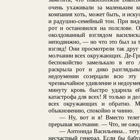
очень ухаживали за маленьким кн
компания хоть, может быть, и иску
и радушно-семейный тон. При виде
рот и остановился на полслове. О
околдованный взглядом василиск
неподвижно, — но что это был за
взгляд! Они просмотрели так друг
молчании всех окружающих. Де-Гри
беспокойство замелькало в его л
раскрыла рот и дико разглядыв
недоумении созерцали всю эту
чрезвычайное удивление и недоумени
минуту кровь быстро ударила е
катастрофа для всех! Я только и де
всех окружающих и обратно. Ми
обыкновению, спокойно и чинно.
— Ну, вот и я! Вместо телег
прерывая молчание. — Что, не ожи
— Антонида Васильевна... тету
несчастный генерал. Если бы бабу