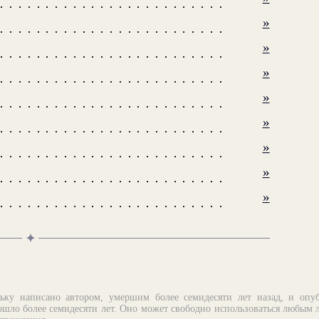
»
»
»
»
»
»
»
»
✦
ьку написано автором, умершим более семидесяти лет назад, и опу
шло более семидесяти лет. Оно может свободно использоваться любым 