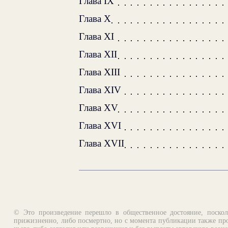
Глава IX
Глава X
Глава XI
Глава XII
Глава XIII
Глава XIV
Глава XV
Глава XVI
Глава XVII
© Это произведение перешло в общественное достояние, поскол
прижизненно, либо посмертно, но с момента публикации также про