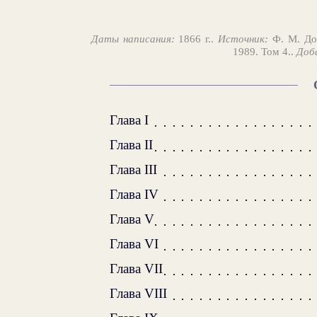
Даты написания:
1866 г..
Источник:
Ф. М. Дос
1989. Том 4..
Доб
Глава I
Глава II
Глава III
Глава IV
Глава V
Глава VI
Глава VII
Глава VIII