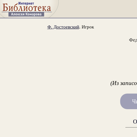
Ф. Достоевский
. Игрок
Фед
(Из записо
Ч
О