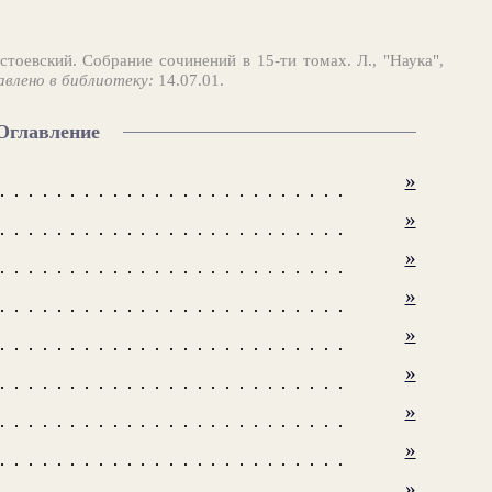
тоевский. Собрание сочинений в 15-ти томах. Л., "Наука",
авлено в библиотеку:
14.07.01.
Оглавление
»
»
»
»
»
»
»
»
»