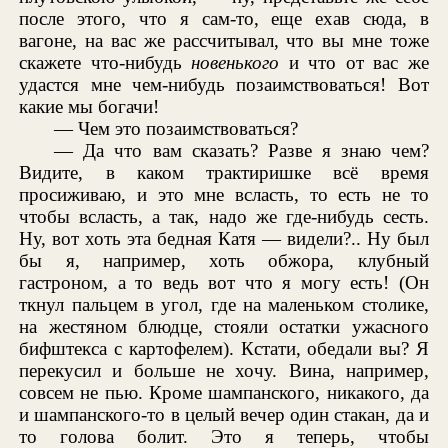
после этого, что я сам-то, еще ехав сюда, в
вагоне, на вас же рассчитывал, что вы мне тоже
скажете что-нибудь
новенького
и что от вас же
удастся мне чем-нибудь позаимствоваться! Вот
какие мы богачи!
— Чем это позаимствоваться?
— Да что вам сказать? Разве я знаю чем?
Видите, в каком трактиришке всё время
просиживаю, и это мне всласть, то есть не то
чтобы всласть, а так, надо же где-нибудь сесть.
Ну, вот хоть эта бедная Катя — видели?.. Ну был
бы я, например, хоть обжора, клубный
гастроном, а то ведь вот что я могу есть! (Он
ткнул пальцем в угол, где на маленьком столике,
на жестяном блюдце, стояли остатки ужасного
бифштекса с картофелем). Кстати, обедали вы? Я
перекусил и больше не хочу. Вина, например,
совсем не пью. Кроме шампанского, никакого, да
и шампанского-то в целый вечер один стакан, да и
то голова болит. Это я теперь, чтобы