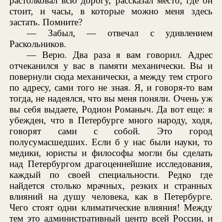
растолковал всю дорогу, рассказал место, где он
стоит, и часы, в которые можно меня здесь
застать. Помните?
— Забыл, — отвечал с удивлением
Раскольников.
— Верю. Два раза я вам говорил. Адрес
отчеканился у вас в памяти механически. Вы и
повернули сюда механически, а между тем строго
по адресу, сами того не зная. Я, и говоря-то вам
тогда, не надеялся, что вы меня поняли. Очень уж
вы себя выдаете, Родион Романыч. Да вот еще: я
убежден, что в Петербурге много народу, ходя,
говорят сами с собой. Это город
полусумасшедших. Если б у нас были науки, то
медики, юристы и философы могли бы сделать
над Петербургом драгоценнейшие исследования,
каждый по своей специальности. Редко где
найдется столько мрачных, резких и странных
влияний на душу человека, как в Петербурге.
Чего стоят одни климатические влияния! Между
тем это административный центр всей России, и