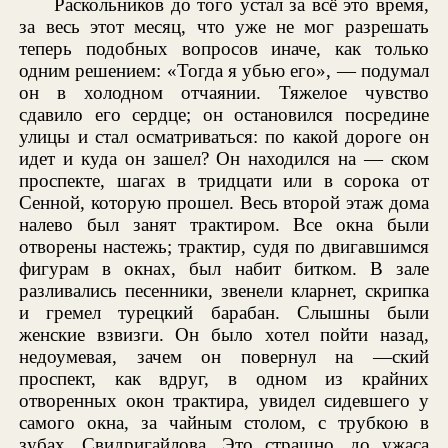
Раскольников до того устал за всё это время,
за весь этот месяц, что уже не мог разрешать
теперь подобных вопросов иначе, как только
одним решением: «Тогда я убью его», — подумал
он в холодном отчаянии. Тяжелое чувство
сдавило его сердце; он остановился посредине
улицы и стал осматриваться: по какой дороге он
идет и куда он зашел? Он находился на — ском
проспекте, шагах в тридцати или в сорока от
Сенной, которую прошел. Весь второй этаж дома
налево был занят трактиром. Все окна были
отворены настежь; трактир, судя по двигавшимся
фигурам в окнах, был набит битком. В зале
разливались песенники, звенели кларнет, скрипка
и гремел турецкий барабан. Слышны были
женские взвизги. Он было хотел пойти назад,
недоумевая, зачем он повернул на —ский
проспект, как вдруг, в одном из крайних
отворенных окон трактира, увидел сидевшего у
самого окна, за чайным столом, с трубкою в
зубах, Свидригайлова. Это страшно, до ужаса