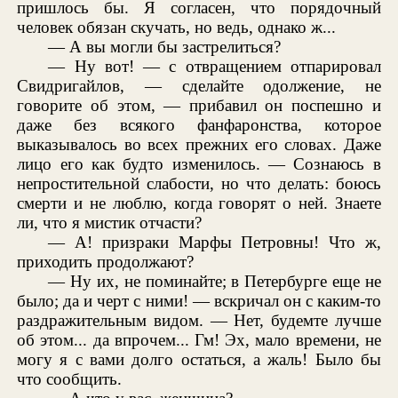
пришлось бы. Я согласен, что порядочный
человек обязан скучать, но ведь, однако ж...
— А вы могли бы застрелиться?
— Ну вот! — с отвращением отпарировал
Свидригайлов, — сделайте одолжение, не
говорите об этом, — прибавил он поспешно и
даже без всякого фанфаронства, которое
выказывалось во всех прежних его словах. Даже
лицо его как будто изменилось. — Сознаюсь в
непростительной слабости, но что делать: боюсь
смерти и не люблю, когда говорят о ней. Знаете
ли, что я мистик отчасти?
— А! призраки Марфы Петровны! Что ж,
приходить продолжают?
— Ну их, не поминайте; в Петербурге еще не
было; да и черт с ними! — вскричал он с каким-то
раздражительным видом. — Нет, будемте лучше
об этом... да впрочем... Гм! Эх, мало времени, не
могу я с вами долго остаться, а жаль! Было бы
что сообщить.