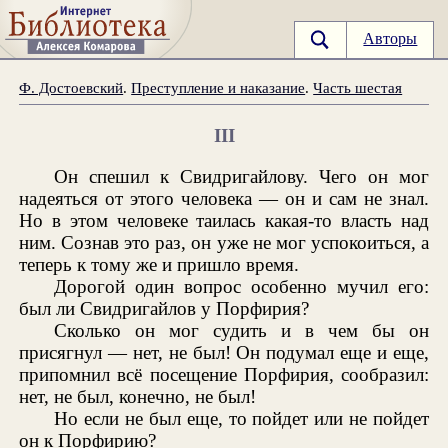
Авторы
Ф. Достоевский
.
Преступление и наказание
.
Часть шестая
III
Он спешил к Свидригайлову. Чего он мог
надеяться от этого человека — он и сам не знал.
Но в этом человеке таилась какая-то власть над
ним. Сознав это раз, он уже не мог успокоиться, а
теперь к тому же и пришло время.
Дорогой один вопрос особенно мучил его:
был ли Свидригайлов у Порфирия?
Сколько он мог судить и в чем бы он
присягнул — нет, не был! Он подумал еще и еще,
припомнил всё посещение Порфирия, сообразил:
нет, не был, конечно, не был!
Но если не был еще, то пойдет или не пойдет
он к Порфирию?