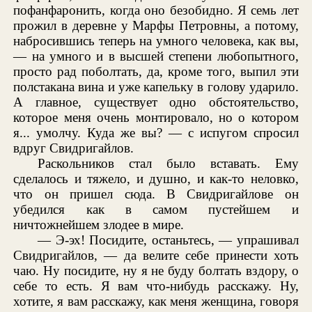
пофанфаронить, когда оно безобидно. Я семь лет
прожил в деревне у Марфы Петровны, а потому,
набросившись теперь на умного человека, как вы,
— на умного и в высшей степени любопытного,
просто рад поболтать, да, кроме того, выпил эти
полстакана вина и уже капельку в голову ударило.
А главное, существует одно обстоятельство,
которое меня очень монтировало, но о котором
я... умолчу. Куда же вы? — с испугом спросил
вдруг Свидригайлов.
Раскольников стал было вставать. Ему
сделалось и тяжело, и душно, и как-то неловко,
что он пришел сюда. В Свидригайлове он
убедился как в самом пустейшем и
ничтожнейшем злодее в мире.
— Э-эх! Посидите, останьтесь, — упрашивал
Свидригайлов, — да велите себе принести хоть
чаю. Ну посидите, ну я не буду болтать вздору, о
себе то есть. Я вам что-нибудь расскажу. Ну,
хотите, я вам расскажу, как меня женщина, говоря