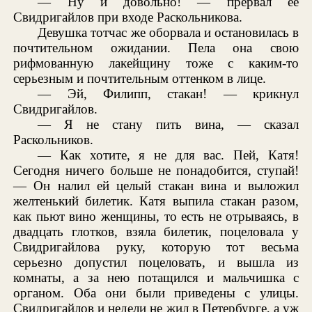
— Ну и довольно! — прервал ее
Свидригайлов при входе Раскольникова.
Девушка тотчас же оборвала и остановилась в
почтительном ожидании. Пела она свою
рифмованную лакейщину тоже с каким-то
серьезным и почтительным оттенком в лице.
— Эй, Филипп, стакан! — крикнул
Свидригайлов.
— Я не стану пить вина, — сказал
Раскольников.
— Как хотите, я не для вас. Пей, Катя!
Сегодня ничего больше не понадобится, ступай!
— Он налил ей целый стакан вина и выложил
желтенький билетик. Катя выпила стакан разом,
как пьют вино женщины, то есть не отрываясь, в
двадцать глотков, взяла билетик, поцеловала у
Свидригайлова руку, которую тот весьма
серьезно допустил поцеловать, и вышла из
комнаты, а за нею потащился и мальчишка с
органом. Оба они были приведены с улицы.
Свидригайлов и недели не жил в Петербурге, а уж