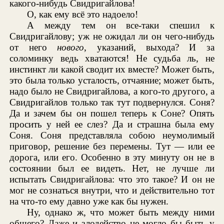
какого-нибудь Свидригайлова!
О, как ему всё это надоело!
А между тем он все-таки спешил к
Свидригайлову; уж не ожидал ли он чего-нибудь
от него
нового
, указаний, выхода? И за
соломинку ведь хватаются! Не судьба ль, не
инстинкт ли какой сводит их вместе? Может быть,
это была только усталость, отчаяние; может быть,
надо было не Свидригайлова, а кого-то другого, а
Свидригайлов только так тут подвернулся. Соня?
Да и зачем бы он пошел теперь к Соне? Опять
просить у ней ее слез? Да и страшна была ему
Соня. Соня представляла собою неумолимый
приговор, решение без перемены. Тут — или ее
дорога, или его. Особенно в эту минуту он не в
состоянии был ее видеть. Нет, не лучше ли
испытать Свидригайлова: что это такое? И он не
мог не сознаться внутри, что и действительно тот
на что-то ему давно уже как бы нужен.
Ну, однако ж, что может быть между ними
общего? Даже и злодейство не могло бы быть у