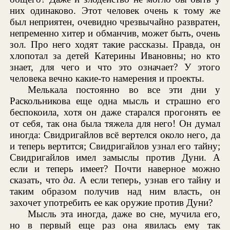
них одинаково. Этот человек очень к тому же
был неприятен, очевидно чрезвычайно развратен,
непременно хитер и обманчив, может быть, очень
зол. Про него ходят такие рассказы. Правда, он
хлопотал за детей Катерины Ивановны; но кто
знает, для чего и что это означает? У этого
человека вечно какие-то намерения и проекты.
Мелькала постоянно во все эти дни у
Раскольникова еще одна мысль и страшно его
беспокоила, хотя он даже старался прогонять ее
от себя, так она была тяжела для него! Он думал
иногда: Свидригайлов всё вертелся около него, да
и теперь вертится; Свидригайлов узнал его тайну;
Свидригайлов имел замыслы против Дуни. А
если и теперь имеет? Почти наверное можно
сказать, что
да.
А если теперь, узнав его тайну и
таким образом получив над ним власть, он
захочет употребить ее как оружие против Дуни?
Мысль эта иногда, даже во сне, мучила его,
но в первый еще раз она явилась ему так