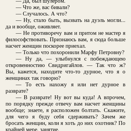
— Да, был шулером.
— Что же, вас бивали?
— Случалось. А что?
— Ну, стало быть, вызвать на дуэль могли...
да и вообще, оживляет.
— Не противоречу вам и притом не мастер я
философствовать. Признаюсь вам, я сюда больше
насчет женщин поскорее приехал.
— Только что похоронили Марфу Петровну?
— Ну да, — улыбнулся с побеждающею
откровенностию Свидригайлов. — Так что ж?
Вы, кажется, находите что-то дурное, что я о
женщинах так говорю?
— То есть нахожу я или нет дурное в
разврате?
— В разврате! Ну вот вы куда! А впрочем,
по порядку прежде отвечу вам насчет женщины
вообще; знаете, я расположен болтать. Скажите,
для чего я буду себя сдерживать? Зачем же
бросать женщин, коли я хоть до них охотник? По
крайней мере, занятие.