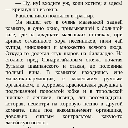
— Ну, ну! входите уж, коли хотите; я здесь!
— крикнул он из окна.
Раскольников поднялся в трактир.
Он нашел его в очень маленькой задней
комнате, в одно окно, примыкавшей к большой
зале, где на двадцати маленьких столиках, при
криках отчаянного хора песенников, пили чай
купцы, чиновники и множество всякого люда.
Откуда-то долетал стук шаров на биллиарде. На
столике пред Свидригайловым стояла початая
бутылка шампанского и стакан, до половины
полный вина. В комнатке находились еще
мальчик-шарманщик, с маленьким ручным
органчиком, и здоровая, краснощекая девушка в
подтыканной полосатой юбке и в тирольской
шляпке с лентами, певица, лет восемнадцати,
которая, несмотря на хоровую песню в другой
комнате, пела под аккомпанемент органщика,
довольно сиплым контральтом, какую-то
лакейскую песню...