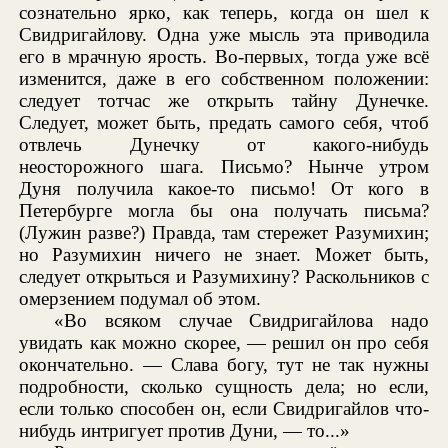
сознательно ярко, как теперь, когда он шел к
Свидригайлову. Одна уже мысль эта приводила
его в мрачную ярость. Во-первых, тогда уже всё
изменится, даже в его собственном положении:
следует тотчас же открыть тайну Дунечке.
Следует, может быть, предать самого себя, чтоб
отвлечь Дунечку от какого-нибудь
неосторожного шага. Письмо? Нынче утром
Дуня получила какое-то письмо! От кого в
Петербурге могла бы она получать письма?
(Лужин разве?) Правда, там стережет Разумихин;
но Разумихин ничего не знает. Может быть,
следует открыться и Разумихину? Раскольников с
омерзением подумал об этом.
«Во всяком случае Свидригайлова надо
увидать как можно скорее, — решил он про себя
окончательно. — Слава богу, тут не так нужны
подробности, сколько сущность дела; но если,
если только способен он, если Свидригайлов что-
нибудь интригует против Дуни, — то...»