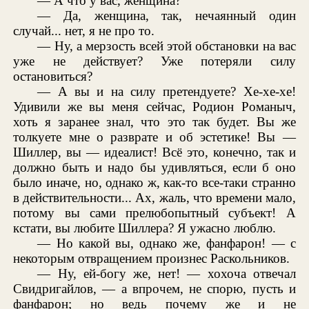
— А что у вас, женщина?
— Да, женщина, так, нечаянный один
случай... нет, я не про то.
— Ну, а мерзость всей этой обстановки на вас
уже не действует? Уже потеряли силу
остановиться?
— А вы и на силу претендуете? Хе-хе-хе!
Удивили же вы меня сейчас, Родион Романыч,
хоть я заранее знал, что это так будет. Вы же
толкуете мне о разврате и об эстетике! Вы —
Шиллер, вы — идеалист! Всё это, конечно, так и
должно быть и надо бы удивляться, если б оно
было иначе, но, однако ж, как-то все-таки странно
в действительности... Ах, жаль, что времени мало,
потому вы сами прелюбопытный субъект! А
кстати, вы любите Шиллера? Я ужасно люблю.
— Но какой вы, однако же, фанфарон! — с
некоторым отвращением произнес Раскольников.
— Ну, ей-богу же, нет! — хохоча отвечал
Свидригайлов, — а впрочем, не спорю, пусть и
фанфарон; но ведь почему же и не