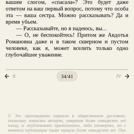
вашим слогом, «спасала»? Это будет даже
ответом на ваш первый вопрос, потому что особа
эта — ваша сестра. Можно рассказывать? Да и
время убьем.
— Рассказывайте, но я надеюсь, вы...
— О, не беспокойтесь! Притом же Авдотья
Романовна даже и в таком скверном и пустом
человеке, как я, может вселить только одно
глубочайшее уважение.
II
IV
34/41
© Это произведение перешло в общественное достояние,
поскольку написано автором, умершим более семидесяти лет
назад, и опубликовано прижизненно, либо посмертно, но с
момента публикации также прошло более семидесяти лет. Оно