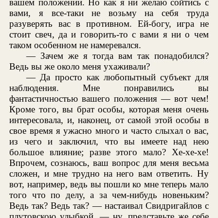
вашем положении. Но как я ни желаю сойтись с
вами, я все-таки не возьму на себя труда
разуверять вас в противном. Ей-богу, игра не
стоит свеч, да и говорить-то с вами я ни о чем
таком особенном не намеревался.
— Зачем же я тогда вам так понадобился?
Ведь вы же около меня ухаживали?
— Да просто как любопытный субъект для
наблюдения. Мне понравились вы
фантастичностью вашего положения — вот чем!
Кроме того, вы брат особы, которая меня очень
интересовала, и, наконец, от самой этой особы в
свое время я ужасно много и часто слыхал о вас,
из чего и заключил, что вы имеете над нею
большое влияние; разве этого мало? Хе-хе-хе!
Впрочем, сознаюсь, ваш вопрос для меня весьма
сложен, и мне трудно на него вам ответить. Ну
вот, например, ведь вы пошли ко мне теперь мало
того что по делу, а за чем-нибудь новеньким?
Ведь так? Ведь так? — настаивал Свидригайлов с
плутовскою улыбкой, — ну, представьте же себе