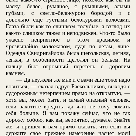
маску: белое, румяное, с румяными, алыми
губами, с светло-белокурою бородой и с
довольно еще густыми белокурыми волосами.
Глаза были как-то слишком голубые, а взгляд их
как-то слишком тяжел и неподвижен. Что-то было
ужасно неприятное в этом красивом и
чрезвычайно моложавом, судя по летам, лице.
Одежда Свидригайлова была щегольская, летняя,
легкая, в особенности щеголял он бельем. На
пальце был огромный перстень с дорогим
камнем.
— Да неужели же мне и с вами еще тоже надо
возиться, — сказал вдруг Раскольников, выходя с
судорожным нетерпением прямо на открытую, —
хотя вы, может быть, и самый опасный человек,
если захотите вредить, да я-то не хочу ломать
себя больше. Я вам покажу сейчас, что не так
дорожу собою, как вы, вероятно, думаете. Знайте
же, я пришел к вам прямо сказать, что если вы
держите свое прежнее намерение насчет моей