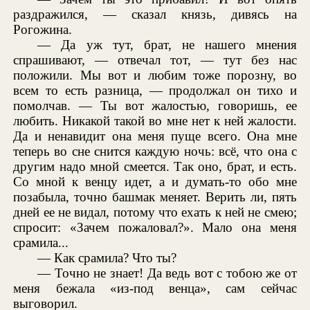
раздражился, — сказал князь, дивясь на
Рогожина.
— Да уж тут, брат, не нашего мнения
спрашивают, — отвечал тот, — тут без нас
положили. Мы вот и любим тоже порозну, во
всем то есть разница, — продолжал он тихо и
помолчав. — Ты вот жалостью, говоришь, ее
любить. Никакой такой во мне нет к ней жалости.
Да и ненавидит она меня пуще всего. Она мне
теперь во сне снится каждую ночь: всё, что она с
другим надо мной смеется. Так оно, брат, и есть.
Со мной к венцу идет, а и думать-то обо мне
позабыла, точно башмак меняет. Верить ли, пять
дней ее не видал, потому что ехать к ней не смею;
спросит: «Зачем пожаловал?». Мало она меня
срамила...
— Как срамила? Что ты?
— Точно не знает! Да ведь вот с тобою же от
меня бежала «из-под венца», сам сейчас
выговорил.