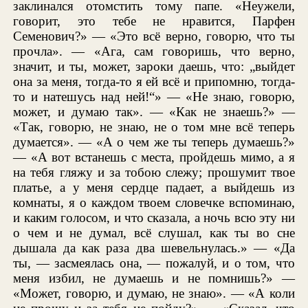
заклинался отомстить тому папе. «Неужели,
говорит, это тебе не нравится, Парфен
Семенович?» — «Это всё верно, говорю, что ты
прочла». — «Ага, сам говоришь, что верно,
значит, и ты, может, зароки даешь, что: „выйдет
она за меня, тогда-то я ей всё и припомню, тогда-
то и натешусь над ней!“» — «Не знаю, говорю,
может, и думаю так». — «Как не знаешь?» —
«Так, говорю, не знаю, не о том мне всё теперь
думается». — «А о чем же ты теперь думаешь?»
— «А вот встанешь с места, пройдешь мимо, а я
на тебя гляжу и за тобою слежу; прошумит твое
платье, а у меня сердце падает, а выйдешь из
комнаты, я о каждом твоем словечке вспоминаю,
и каким голосом, и что сказала, а ночь всю эту ни
о чем и не думал, всё слушал, как ты во сне
дышала да как раза два шевельнулась.» — «Да
ты, — засмеялась она, — пожалуй, и о том, что
меня избил, не думаешь и не помнишь?» —
«Может, говорю, и думаю, не знаю». — «А коли