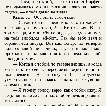
— Посиди со мной, — тихо сказал Парфен,
не подымаясь с места и склонив голову на правую
ладонь, — я тебя давно не видал.
Князь сел. Оба опять замолчали.
— Я, как тебя нет предо мною, то тотчас же к
тебе злобу и чувствую, Лев Николаевич. В эти
три месяца, что я тебя не видал, каждую минуту
на тебя злобился, ей-богу. Так бы тебя взял и
отравил чем-нибудь! Вот как. Теперь ты четверти
часа со мной не сидишь, а уж вся злоба моя
проходит, и ты мне опять по-прежнему люб.
Посиди со мной...
— Когда я с тобой, то ты мне веришь, а когда
меня нет, то сейчас перестаешь верить и опять
подозреваешь. В батюшку ты! — дружески
усмехнувшись и стараясь скрыть свое чувство,
отвечал князь.
— Я твоему голосу верю, как с тобой сижу. Я
ведь понимаю же, что нас с тобой нельзя равнять,
меня да тебя...
— Зачем ты это прибавил? И вот опять