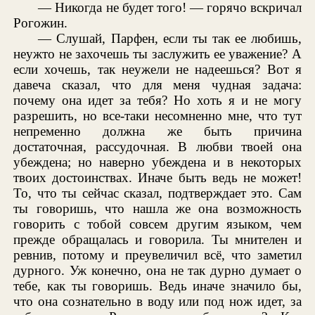
— Никогда не будет того! — горячо вскричал
Рогожин.
— Слушай, Парфен, если ты так ее любишь,
неужто не захочешь ты заслужить ее уважение? А
если хочешь, так неужели не надеешься? Вот я
давеча сказал, что для меня чудная задача:
почему она идет за тебя? Но хоть я и не могу
разрешить, но все-таки несомненно мне, что тут
непременно должна же быть причина
достаточная, рассудочная. В любви твоей она
убеждена; но наверно убеждена и в некоторых
твоих достоинствах. Иначе быть ведь не может!
То, что ты сейчас сказал, подтверждает это. Сам
ты говоришь, что нашла же она возможность
говорить с тобой совсем другим языком, чем
прежде обращалась и говорила. Ты мнителен и
ревнив, потому и преувеличил всё, что заметил
дурного. Уж конечно, она не так дурно думает о
тебе, как ты говоришь. Ведь иначе значило бы,
что она сознательно в воду или под нож идет, за