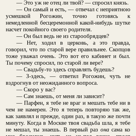
— Это уж не отец ли твой? — спросил князь.
— Он самый и есть, — отвечал с неприятною
усмешкой Рогожин, точно готовясь к
немедленной бесцеремонной какой-нибудь шутке
насчет покойного своего родителя.
— Он был ведь не из старообрядцев?
— Нет, ходил в церковь, а это правда,
говорил, что по старой вере правильнее. Скопцов
тоже уважал очень. Это вот его кабинет и был.
Ты почему спросил, по старой ли вере?
— Свадьбу-то здесь справлять будешь?
— З-здесь, — ответил Рогожин, чуть не
вздрогнув от неожиданного вопроса.
— Скоро у вас?
— Сам знаешь, от меня ли зависит?
— Парфен, я тебе не враг и мешать тебе ни в
чем не намерен. Это я теперь повторяю так же,
как заявлял и прежде, один раз, в такую же почти
минуту. Когда в Москве твоя свадьба шла, я тебе
не мешал, ты знаешь. В первый раз
она
сама ко