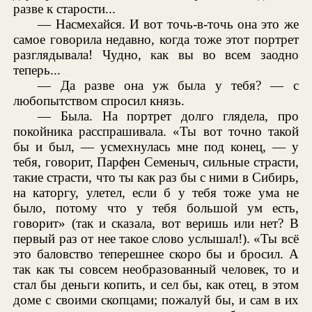
разве к старости...
— Насмехайся. И вот точь-в-точь она это же
самое говорила недавно, когда тоже этот портрет
разглядывала! Чудно, как вы во всем заодно
теперь...
— Да разве она уж была у тебя? — с
любопытством спросил князь.
— Была. На портрет долго глядела, про
покойника расспрашивала. «Ты вот точно такой
бы и был, — усмехнулась мне под конец, — у
тебя, говорит, Парфен Семеныч, сильные страсти,
такие страсти, что ты как раз бы с ними в Сибирь,
на каторгу, улетел, если б у тебя тоже ума не
было, потому что у тебя большой ум есть,
говорит» (так и сказала, вот веришь или нет? В
первый раз от нее такое слово услышал!). «Ты всё
это баловство теперешнее скоро бы и бросил. А
так как ты совсем необразованный человек, то и
стал бы деньги копить, и сел бы, как отец, в этом
доме с своими скопцами; пожалуй бы, и сам в их