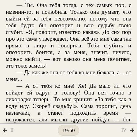
— Ты. Она тебя тогда, с тех самых пор, с
именин-то, и полюбила. Только она думает, что
выйти ей за тебя невозможно, потому что она
тебя будто бы опозорит и всю судьбу твою
сгубит. «Я, говорит, известно какая». До сих пор
про это сама утверждает. Она всё это мне сама так
прямо в лицо и говорила. Тебя сгубить и
опозорить боится, а за меня, значит, ничего,
можно выйти, — вот каково она меня почитает,
это тоже заметь!
— Да как же она от тебя ко мне бежала, а... от
меня...
— А от тебя ко мне! Хе! Да мало ли что
войдет ей вдруг в голову! Она вся точно в
лихорадке теперь. То мне кричит: «За тебя как в
воду иду. Скорей свадьбу!». Сама торопит, день
назначает, а станет подходить время —
испужается, али мысли другие пойдут — бог
знает, ведь ты видел же: плачет, смеется, в
II
IV
19/50
лихорадке бьется. Да что тут чудного, что она и