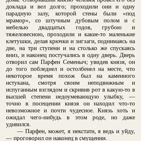
доклада и вел долго; проходили они и одну
парадную залу, которой стены были «под
мрамор», со штучным дубовым полом и с
мебелью двадцатых годов, грубою и
тяжеловесною, проходили и какие-то маленькие
клетушки, делая крючки и зигзаги, поднимаясь на
две, на три ступени и на столько же спускаясь
вниз, и наконец постучались в одну дверь. Дверь
отворил сам Парфен Семеныч; увидев князя, он
до того побледнел и остолбенел на месте, что
некоторое время похож был на каменного
истукана, смотря своим неподвижным и
испуганным взглядом и скривив рот в какую-то в
высшей степени недоумевающую улыбку, —
точно в посещении князя он находил что-то
невозможное и почти чудесное. Князь хоть и
ожидал чего-нибудь в этом роде, но даже
удивился.
— Парфен, может, я некстати, я ведь и уйду,
— проговорил он наконец в смущении.