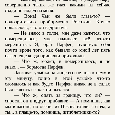
совершенно таких же глаз, какими ты сейчас
сзади поглядел на меня.
— Вона! Чьи же были глаза-то? —
подозрительно пробормотал Рогожин. Князю
показалось, что он вздрогнул.
— Не знаю; в толпе, мне даже кажется, что
померещилось; мне начинает всё что-то
мерещиться. Я, брат Парфен, чувствую себя
почти вроде того, как бывало со мной лет пять
назад, еще когда припадки приходили.
— Что ж, может, и померещилось; я не
знаю... — бормотал Парфен.
Ласковая улыбка на лице его не шла к нему в
эту минуту, точно в этой улыбке что-то
сломалось и как будто Парфен никак не в силах
был склеить ее, как ни пытался.
— Что ж, опять за границу, что ли? —
спросил он и вдруг прибавил: — А помнишь, как
мы в вагоне, по осени, из Пскова ехали, я сюда, а
ты... в плаще-то, помнишь, штиблетишки-то?