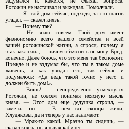
задумался и, кажется, не слыхал вопроса.
Рогожин не настаивал и выжидал. Помолчали.
— Я твой дом сейчас, подходя, за сто шагов
угадал, — сказал князь.
— Почему так?
— Не знаю совсем. Твой дом имеет
физиономию всего вашего семейства и всей
вашей рогожинской жизни, а спроси, почему я
этак заключил, — ничем объяснить не могу. Бред,
конечно. Даже боюсь, что это меня так беспокоит.
Прежде и не вздумал бы, что ты в таком доме
живешь, а как увидал его, так сейчас и
подумалось: «Да ведь такой точно у него и
должен быть дом!».
— Вишь! — неопределенно усмехнулся
Рогожин, не совсем понимая неясную мысль
князя. — Этот дом еще дедушка строил, —
заметил он. — В нем всё скопцы жили,
Хлудяковы, да и теперь у нас нанимают.
— Мрак-то какой. Мрачно ты сидишь, —
сказал князь, оглядывая кабинет.