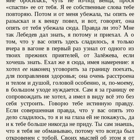
мне бросилась, чуть не из-под венца, прося
«спасти» ее от тебя. Я ее собственные слова тебе
повторяю. Потом и от меня убежала, ты опять ее
разыскал и к венцу повел, и вот, говорят, она
опять от тебя убежала сюда. Правда ли это? Мне
так Лебедев дал знать, я потому и приехал. А о
том, что у вас опять здесь сладилось, я только
вчера в вагоне в первый раз узнал от одного из
твоих прежних приятелей, от Залёжева, если
хочешь знать. Ехал же я сюда, имея намерение: я
хотел
ее
наконец уговорить за границу поехать,
для поправления здоровья; она очень расстроена
и телом и душой, головой особенно, и, по-моему,
в большом уходе нуждается. Сам я за границу ее
сопровождать не хотел, а имел в виду всё это без
себя устроить. Говорю тебе истинную правду.
Если совершенная правда, что у вас опять это
дело сладилось, то я и на глаза ей не покажусь, да
и к тебе больше никогда не приду. Ты сам знаешь,
что я тебя не обманываю, потому что всегда был
откровенен с тобой. Своих мыслей об этом я от