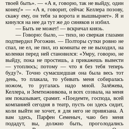
твоей быть». — «А я, говорю, так не выйду, один
конец!» — «А я, говорит, сейчас Келлера позову,
скажу ему, он тебя за ворота и вышвырнет». Я и
кинулся на нее да тут же до синяков и избил.
— Быть не может! — вскричал князь.
— Говорю: было, — тихо, но сверкая глазами
подтвердил Рогожин. — Полторы сутки ровно не
спал, не ел, не пил, из комнаты ее не выходил, на
коленки перед ней становился: «Умру, говорю, не
выйду, пока не простишь, а прикажешь вывести
— утоплюсь; потому — что я без тебя теперь
буду?». Точно сумасшедшая она была весь тот
день, то плакала, то убивать меня собиралась
ножом, то ругалась надо мной. Залёжева,
Келлера, и Земтюжникова, и всех созвала, на меня
им показывает, срамит. «Поедемте, господа, всей
компанией сегодня в театр, пусть он здесь сидит,
коли выйти не хочет, я для него не привязана. А
вам здесь, Парфен Семеныч, чаю без меня
подадут, вы, должно быть, проголодались