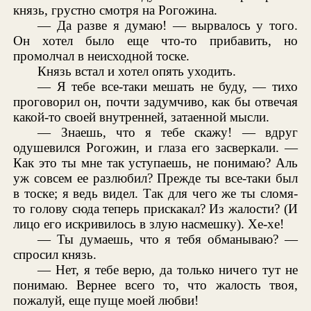
князь, грустно смотря на Рогожина.
— Да разве я думаю! — вырвалось у того.
Он хотел было еще что-то прибавить, но
промолчал в неисходной тоске.
Князь встал и хотел опять уходить.
— Я тебе все-таки мешать не буду, — тихо
проговорил он, почти задумчиво, как бы отвечая
какой-то своей внутренней, затаенной мысли.
— Знаешь, что я тебе скажу! — вдруг
одушевился Рогожин, и глаза его засверкали. —
Как это ты мне так уступаешь, не понимаю? Аль
уж совсем ее разлюбил? Прежде ты все-таки был
в тоске; я ведь видел. Так для чего же ты сломя-
то голову сюда теперь прискакал? Из жалости? (И
лицо его искривилось в злую насмешку). Хе-хе!
— Ты думаешь, что я тебя обманываю? —
спросил князь.
— Нет, я тебе верю, да только ничего тут не
понимаю. Вернее всего то, что жалость твоя,
пожалуй, еще пуще моей любви!