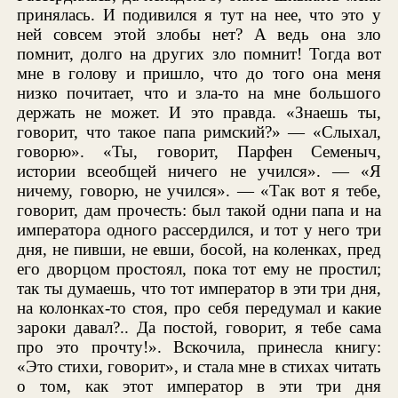
принялась. И подивился я тут на нее, что это у
ней совсем этой злобы нет? А ведь она зло
помнит, долго на других зло помнит! Тогда вот
мне в голову и пришло, что до того она меня
низко почитает, что и зла-то на мне большого
держать не может. И это правда. «Знаешь ты,
говорит, что такое папа римский?» — «Слыхал,
говорю». «Ты, говорит, Парфен Семеныч,
истории всеобщей ничего не учился». — «Я
ничему, говорю, не учился». — «Так вот я тебе,
говорит, дам прочесть: был такой одни папа и на
императора одного рассердился, и тот у него три
дня, не пивши, не евши, босой, на коленках, пред
его дворцом простоял, пока тот ему не простил;
так ты думаешь, что тот император в эти три дня,
на колонках-то стоя, про себя передумал и какие
зароки давал?.. Да постой, говорит, я тебе сама
про это прочту!». Вскочила, принесла книгу:
«Это стихи, говорит», и стала мне в стихах читать
о том, как этот император в эти три дня