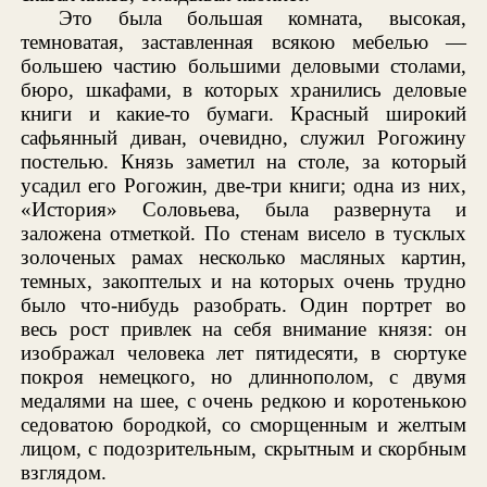
Это была большая комната, высокая,
темноватая, заставленная всякою мебелью —
большею частию большими деловыми столами,
бюро, шкафами, в которых хранились деловые
книги и какие-то бумаги. Красный широкий
сафьянный диван, очевидно, служил Рогожину
постелью. Князь заметил на столе, за который
усадил его Рогожин, две-три книги; одна из них,
«История» Соловьева, была развернута и
заложена отметкой. По стенам висело в тусклых
золоченых рамах несколько масляных картин,
темных, закоптелых и на которых очень трудно
было что-нибудь разобрать. Один портрет во
весь рост привлек на себя внимание князя: он
изображал человека лет пятидесяти, в сюртуке
покроя немецкого, но длиннополом, с двумя
медалями на шее, с очень редкою и коротенькою
седоватою бородкой, со сморщенным и желтым
лицом, с подозрительным, скрытным и скорбным
взглядом.