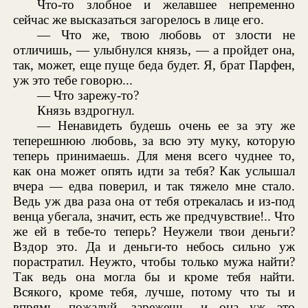
Что-то злобное и желавшее непременно
сейчас же высказаться загорелось в лице его.
— Что же, твою любовь от злости не
отличишь, — улыбнулся князь, — а пройдет она,
так, может, еще пуще беда будет. Я, брат Парфен,
уж это тебе говорю...
— Что зарежу-то?
Князь вздрогнул.
— Ненавидеть будешь очень ее за эту же
теперешнюю любовь, за всю эту муку, которую
теперь принимаешь. Для меня всего чуднее то,
как она может опять идти за тебя? Как услышал
вчера — едва поверил, и так тяжело мне стало.
Ведь уж два раза она от тебя отрекалась и из-под
венца убегала, значит, есть же предчувствие!.. Что
же ей в тебе-то теперь? Неужели твои деньги?
Вздор это. Да и деньги-то небось сильно уж
порастратил. Неужто, чтобы только мужа найти?
Так ведь она могла бы и кроме тебя найти.
Всякого, кроме тебя, лучше, потому что ты и
впрямь, пожалуй, зарежешь, и она уж это