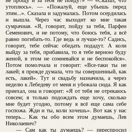
не прощу и за тебя не пойду?» — «Сказал, что
утоплюсь». — «Пожалуй, еще убьешь перед
этим...». Сказала и задумалась. Потом осердилась
и вышла. Через час выходит ко мне такая
сумрачная. «Я, говорит, пойду за тебя, Парфен
Семенович, и не потому, что боюсь тебя, а всё
равно погибать-то. Где ведь и лучше-то? Садись,
говорит, тебе сейчас обедать подадут. А коли
выйду за тебя, прибавила, то я тебе верною буду
женой, в этом не сомневайся и не беспокойся».
Потом помолчала и говорит: «Все-таки ты не
лакей; я прежде думала, что ты совершенный, как
есть, лакей». Тут и свадьбу назначила, а через
неделю к Лебедеву от меня и убежала сюда. Я как
приехал, она и говорит: «Я от тебя не отрекаюсь
совсем; я только подождать еще хочу, сколько
мне будет угодно, потому я всё еще сама себе
госпожа. Жди и ты, коли хочешь». Вот как у нас
теперь... Как ты обо всем этом думаешь, Лев
Николаевич?
— Сам как ты думаешь? — переспросил