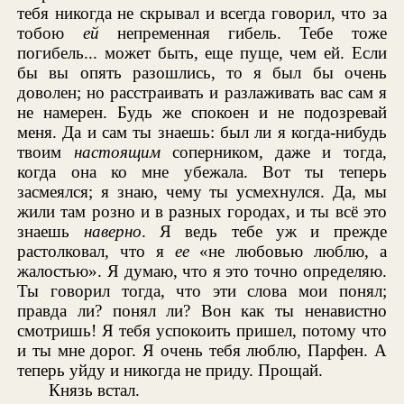
тебя никогда не скрывал и всегда говорил, что за
тобою
ей
непременная гибель. Тебе тоже
погибель... может быть, еще пуще, чем ей. Если
бы вы опять разошлись, то я был бы очень
доволен; но расстраивать и разлаживать вас сам я
не намерен. Будь же спокоен и не подозревай
меня. Да и сам ты знаешь: был ли я когда-нибудь
твоим
настоящим
соперником, даже и тогда,
когда она ко мне убежала. Вот ты теперь
засмеялся; я знаю, чему ты усмехнулся. Да, мы
жили там розно и в разных городах, и ты всё это
знаешь
наверно
. Я ведь тебе уж и прежде
растолковал, что я
ее
«не любовью люблю, а
жалостью». Я думаю, что я это точно определяю.
Ты говорил тогда, что эти слова мои понял;
правда ли? понял ли? Вон как ты ненавистно
смотришь! Я тебя успокоить пришел, потому что
и ты мне дорог. Я очень тебя люблю, Парфен. А
теперь уйду и никогда не приду. Прощай.
Князь встал.