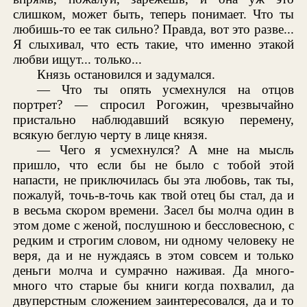
слишком, может быть, теперь понимает. Что ты
любишь-то ее так сильно? Правда, вот это разве...
Я слыхивал, что есть такие, что именно этакой
любви ищут... только...
Князь остановился и задумался.
— Что ты опять усмехнулся на отцов
портрет? — спросил Рогожин, чрезвычайно
пристально наблюдавший всякую перемену,
всякую беглую черту в лице князя.
— Чего я усмехнулся? А мне на мысль
пришло, что если бы не было с тобой этой
напасти, не приключилась бы эта любовь, так ты,
пожалуй, точь-в-точь как твой отец бы стал, да и
в весьма скором времени. Засел бы молча один в
этом доме с женой, послушною и бессловесною, с
редким и строгим словом, ни одному человеку не
веря, да и не нуждаясь в этом совсем и только
деньги молча и сумрачно наживая. Да много-
много что старые бы книги когда похвалил, да
двуперстным сложением заинтересовался, да и то