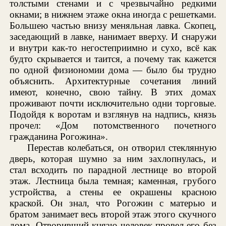
толстыми стенами и с чрезвычайно редкими
окнами; в нижнем этаже окна иногда с решетками.
Большею частью внизу меняльная лавка. Скопец,
заседающий в лавке, нанимает вверху. И снаружи
и внутри как-то негостеприимно и сухо, всё как
будто скрывается и таится, а почему так кажется
по одной физиономии дома — было бы трудно
объяснить. Архитектурные сочетания линий
имеют, конечно, свою тайну. В этих домах
проживают почти исключительно одни торговые.
Подойдя к воротам и взглянув на надпись, князь
прочел: «Дом потомственного почетного
гражданина Рогожина».
Перестав колебаться, он отворил стеклянную
дверь, которая шумно за ним захлопнулась, и
стал всходить по парадной лестнице во второй
этаж. Лестница была темная; каменная, грубого
устройства, а стены ее окрашены красною
краской. Он знал, что Рогожин с матерью и
братом занимает весь второй этаж этого скучного
дома. Отворивший князю человек провел его без