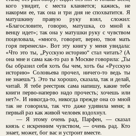
кого увидит, с места кланяется; кажись, не
накорми ее, так она и три дня не спохватится. Я
матушкину правую руку взял, сложил:
«Благословите, говорю, матушка, со мной к
венцу идет»; так она у матушки руку с чувством
поцеловала, «много, говорит, верно, твоя мать
горя перенесла». Вот эту книгу у меня увидала:
«Что это ты, „Русскую историю“ стал читать? (А
она мне и сама как-то раз в Москве говорила: „Ты
бы образил себя хоть бы чем, хоть бы «Русскую
историю» Соловьева прочел, ничего-то ведь ты
не знаешь“). Это ты хорошо, сказала, так и делай,
читай. Я тебе реестрик сама напишу, какие тебе
книги перво-наперво надо прочесть; хочешь или
нет?». И никогда-то, никогда прежде она со мной
так не говорила, так что даже удивила меня; в
первый раз как живой человек вздохнул.
— Я этому очень рад, Парфен, — сказал
князь с искренним чувством, — очень рад. Кто
знает, может, бог вас и устроит вместе.