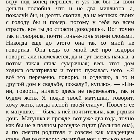
веру под конец перешел, и уж так бы ты свои
деньги полюбил, что и не два миллиона, а,
пожалуй бы, и десять скопил, да на мешках своих
с голоду бы и помер, потому у тебя во всем
страсть, всё ты до страсти доводишь». Вот точно
так и говорила, почти точь-в-точь этими словами.
Никогда еще до этого она так со мной не
говорила! Она ведь со мной всё про вздоры
говорит али насмехается; да и тут смеясь начала, а
потом такая стала сумрачная; весь этот дом
ходила осматривала и точно пужалась чего. «Я
всё это переменю, говорю, и отделаю, а то и
другой дом к свадьбе, пожалуй, куплю», — «Ни-
ни, говорит, ничего здесь не переменять, так и
будем жить. Я подле твоей матушки, говорит,
хочу жить, когда женой твоей стану». Повел я ее
к матушке, — была к ней почтительна, как родная
дочь. Матушка и прежде, вот уже два года, точно
как бы не в полном рассудке сидит (больная она),
а по смерти родителя и совсем как младенцем
стала, без разговору: сидит без ног и только всем,