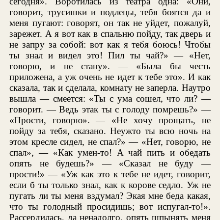
сегодня». Воротилась из театра одна: «Они,
говорит, трусишки и подлецы, тебя боятся да и
меня пугают: говорят, он так не уйдет, пожалуй,
зарежет. А я вот как в спальню пойду, так дверь и
не запру за собой: вот как я тебя боюсь! Чтобы
ты знал и видел это! Пил ты чай?» — «Нет,
говорю, и не стану». — «Была бы честь
приложена, а уж очень не идет к тебе это». И как
сказала, так и сделала, комнату не заперла. Наутро
вышла — смеется: «Ты с ума сошел, что ли? —
говорит. — Ведь этак ты с голоду помрешь?» —
«Прости, говорю». — «Не хочу прощать, не
пойду за тебя, сказано. Неужто ты всю ночь на
этом кресле сидел, не спал?» — «Нет, говорю, не
спал», — «Как умен-то! А чай пить и обедать
опять не будешь?» — «Сказал не буду —
прости!» — «Уж как это к тебе не идет, говорит,
если б ты только знал, как к корове седло. Уж не
пугать ли ты меня вздумал? Экая мне беда какая,
что ты голодный просидишь; вот испугал-то!».
Рассердилась, да ненадолго, опять шпынять меня