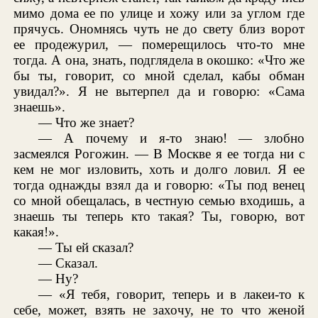
мимо дома ее по улице и хожу или за углом где
прячусь. Ономнясь чуть не до свету близ ворот
ее продежурил, — померещилось что-то мне
тогда. А она, знать, подглядела в окошко: «Что же
бы ты, говорит, со мной сделал, кабы обман
увидал?». Я не вытерпел да и говорю: «Сама
знаешь».
— Что же знает?
— А почему и я-то знаю! — злобно
засмеялся Рогожин. — В Москве я ее тогда ни с
кем не мог изловить, хоть и долго ловил. Я ее
тогда однажды взял да и говорю: «Ты под венец
со мной обещалась, в честную семью входишь, а
знаешь ты теперь кто такая? Ты, говорю, вот
какая!».
— Ты ей сказал?
— Сказал.
— Ну?
— «Я тебя, говорит, теперь и в лакеи-то к
себе, может, взять не захочу, не то что женой