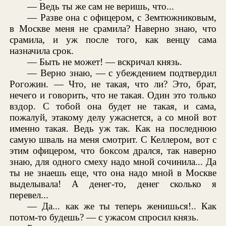
— Ведь ты же сам не веришь, что...
— Разве она с офицером, с Земтюжниковым,
в Москве меня не срамила? Наверно знаю, что
срамила, и уж после того, как венцу сама
назначила срок.
— Быть не может! — вскричал князь.
— Верно знаю, — с убеждением подтвердил
Рогожин. — Что, не такая, что ли? Это, брат,
нечего и говорить, что не такая. Один это только
вздор. С тобой она будет не такая, и сама,
пожалуй, этакому делу ужаснется, а со мной вот
именно такая. Ведь уж так. Как на последнюю
самую шваль на меня смотрит. С Келлером, вот с
этим офицером, что боксом дрался, так наверно
знаю, для одного смеху надо мной сочинила... Да
ты не знаешь еще, что она надо мной в Москве
выделывала! А денег-то, денег сколько я
перевел...
— Да... как же ты теперь женишься!.. Как
потом-то будешь? — с ужасом спросил князь.