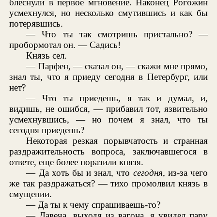
блеснули в первое мгновение. Наконец Рогожин
усмехнулся, но несколько смутившись и как бы
потерявшись.
— Что ты так смотришь пристально? —
пробормотал он. — Садись!
Князь сел.
— Парфен, — сказал он, — скажи мне прямо,
знал ты, что я приеду сегодня в Петербург, или
нет?
— Что ты приедешь, я так и думал, и,
видишь, не ошибся, — прибавил тот, язвительно
усмехнувшись, — но почем я знал, что ты
сегодня приедешь?
Некоторая резкая порывчатость и странная
раздражительность вопроса, заключавшегося в
ответе, еще более поразили князя.
— Да хоть бы и знал, что
сегодня
, из-за чего
же так раздражаться? — тихо промолвил князь в
смущении.
— Да ты к чему спрашиваешь-то?
— Давеча, выходя из вагона, я увидел пару