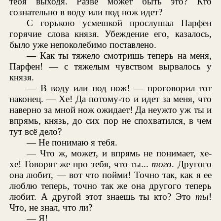
тебя выходя. Разве может быть это? Кто
сознательно в воду или под нож идет?
С горькою усмешкой прослушал Парфен
горячие слова князя. Убеждение его, казалось,
было уже непоколебимо поставлено.
— Как ты тяжело смотришь теперь на меня,
Парфен! — с тяжелым чувством вырвалось у
князя.
— В воду или под нож! — проговорил тот
наконец. — Хе! Да потому-то и идет за меня, что
наверно за мной нож ожидает! Да неужто уж ты и
впрямь, князь, до сих пор не спохватился, в чем
тут всё дело?
— Не понимаю я тебя.
— Что ж, может, и впрямь не понимает, хе-
хе! Говорят же про тебя, что ты...
того
. Другого
она любит, — вот что пойми! Точно так, как я ее
люблю теперь, точно так же она другого теперь
любит. А другой этот знаешь ты кто? Это
ты
!
Что, не знал, что ли?
— Я!