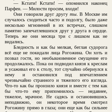
— Кстати! Кстати! — опомнился наконец
Парфен. — Милости просим, входи!
Они говорили друг другу
ты
. В Москве им
случалось сходиться часто и подолгу, было даже
несколько мгновений в их встречах, слишком
памятно запечатлевшихся друг у друга в сердце.
Теперь же они месяца три с лишком как не
видались.
Бледность и как бы мелкая, беглая судорога
всё еще не покидали лица Рогожина. Он хоть и
позвал гостя, но необыкновенное смущение его
продолжалось. Пока он подводил князя к креслам
и усаживал его к столу, тот случайно обернулся к
нему и остановился под впечатлением
чрезвычайно странного и тяжелого его взгляда.
Что-то как бы пронзило князя и вместе с тем как
бы что-то ему припомнилось — недавнее,
тяжелое, мрачное. Не садясь и остановившись
неподвижно, он некоторое время смотрел
Рогожину прямо в глаза; они еще как бы сильнее