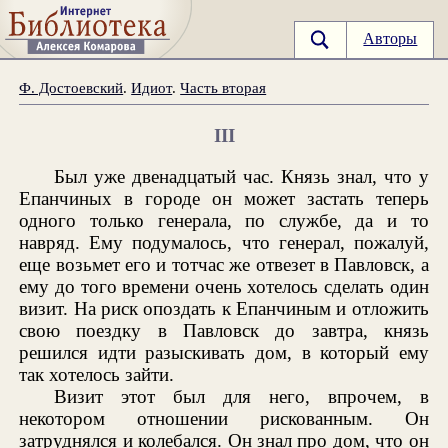
Авторы
Ф. Достоевский
.
Идиот
.
Часть вторая
III
Был уже двенадцатый час. Князь знал, что у
Епанчиных в городе он может застать теперь
одного только генерала, по службе, да и то
навряд. Ему подумалось, что генерал, пожалуй,
еще возьмет его и тотчас же отвезет в Павловск, а
ему до того времени очень хотелось сделать один
визит. На риск опоздать к Епанчиным и отложить
свою поездку в Павловск до завтра, князь
решился идти разыскивать дом, в который ему
так хотелось зайти.
Визит этот был для него, впрочем, в
некотором отношении рискованным. Он
затруднялся и колебался. Он знал про дом, что он