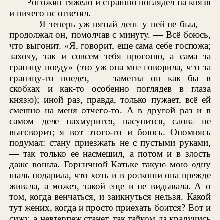
Рогожин тяжело и страшно поглядел на князя
и ничего не ответил.
— Я теперь уж пятый день у ней не был, —
продолжал он, помолчав с минуту. — Всё боюсь,
что выгонит. «Я, говорит, еще сама себе госпожа;
захочу, так и совсем тебя прогоню, а сама за
границу поеду» (это уж она мне говорила, что за
границу-то поедет, — заметил он как бы в
скобках и как-то особенно поглядев в глаза
князю); иной раз, правда, только пужает, всё ей
смешно на меня отчего-то. А в другой раз и в
самом деле нахмурится, насупится, слова не
выговорит; я вот этого-то и боюсь. Ономнясь
подумал: стану приезжать не с пустыми руками,
— так только ее насмешил, а потом и в злость
даже вошла. Горничной Катьке такую мою одну
шаль подарила, что хоть и в роскоши она прежде
живала, а может, такой еще и не видывала. А о
том, когда венчаться, и заикнуться нельзя. Какой
тут жених, когда и просто приехать боится? Вот и
сижу, а невтерпеж станет, так тайком да крадучись