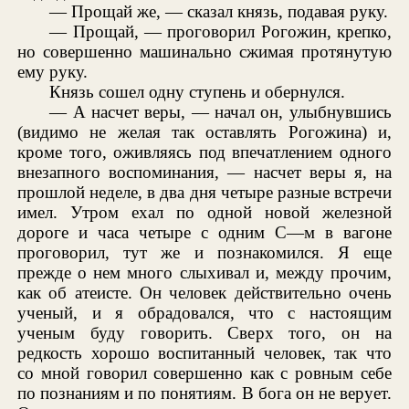
— Прощай же, — сказал князь, подавая руку.
— Прощай, — проговорил Рогожин, крепко,
но совершенно машинально сжимая протянутую
ему руку.
Князь сошел одну ступень и обернулся.
— А насчет веры, — начал он, улыбнувшись
(видимо не желая так оставлять Рогожина) и,
кроме того, оживляясь под впечатлением одного
внезапного воспоминания, — насчет веры я, на
прошлой неделе, в два дня четыре разные встречи
имел. Утром ехал по одной новой железной
дороге и часа четыре с одним С—м в вагоне
проговорил, тут же и познакомился. Я еще
прежде о нем много слыхивал и, между прочим,
как об атеисте. Он человек действительно очень
ученый, и я обрадовался, что с настоящим
ученым буду говорить. Сверх того, он на
редкость хорошо воспитанный человек, так что
со мной говорил совершенно как с ровным себе
по познаниям и по понятиям. В бога он не верует.