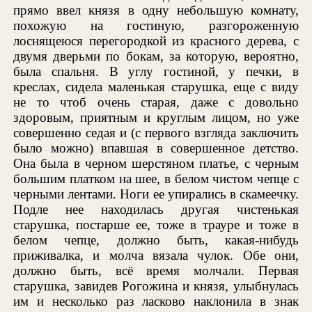
прямо ввел князя в одну небольшую комнату,
похожую на гостиную, разгороженную
лоснящеюся перегородкой из красного дерева, с
двумя дверьми по бокам, за которую, вероятно,
была спальня. В углу гостиной, у печки, в
креслах, сидела маленькая старушка, еще с виду
не то чтоб очень старая, даже с довольно
здоровым, приятным и круглым лицом, но уже
совершенно седая и (с первого взгляда заключить
было можно) впавшая в совершенное детство.
Она была в черном шерстяном платье, с черным
большим платком на шее, в белом чистом чепце с
черными лентами. Ноги ее упирались в скамеечку.
Подле нее находилась другая чистенькая
старушка, постарше ее, тоже в трауре и тоже в
белом чепце, должно быть, какая-нибудь
приживалка, и молча вязала чулок. Обе они,
должно быть, всё время молчали. Первая
старушка, завидев Рогожина и князя, улыбнулась
им и несколько раз ласково наклонила в знак