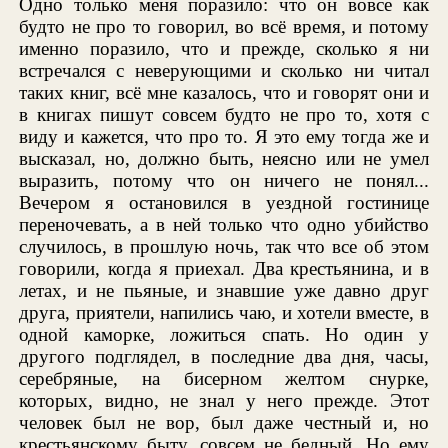
Одно только меня поразило: что он вовсе как
будто не про то говорил, во всё время, и потому
именно поразило, что и прежде, сколько я ни
встречался с неверующими и сколько ни читал
таких книг, всё мне казалось, что и говорят они и
в книгах пишут совсем будто не про то, хотя с
виду и кажется, что про то. Я это ему тогда же и
высказал, но, должно быть, неясно или не умел
выразить, потому что он ничего не понял...
Вечером я остановился в уездной гостинице
переночевать, а в ней только что одно убийство
случилось, в прошлую ночь, так что все об этом
говорили, когда я приехал. Два крестьянина, и в
летах, и не пьяные, и знавшие уже давно друг
друга, приятели, напились чаю, и хотели вместе, в
одной каморке, ложиться спать. Но один у
другого подглядел, в последние два дня, часы,
серебряные, на бисерном желтом снурке,
которых, видно, не знал у него прежде. Этот
человек был не вор, был даже честный и, но
крестьянскому быту, совсем не бедный. Но ему