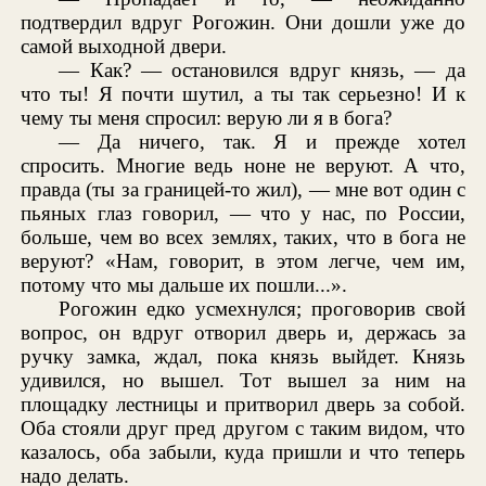
подтвердил вдруг Рогожин. Они дошли уже до
самой выходной двери.
— Как? — остановился вдруг князь, — да
что ты! Я почти шутил, а ты так серьезно! И к
чему ты меня спросил: верую ли я в бога?
— Да ничего, так. Я и прежде хотел
спросить. Многие ведь ноне не веруют. А что,
правда (ты за границей-то жил), — мне вот один с
пьяных глаз говорил, — что у нас, по России,
больше, чем во всех землях, таких, что в бога не
веруют? «Нам, говорит, в этом легче, чем им,
потому что мы дальше их пошли...».
Рогожин едко усмехнулся; проговорив свой
вопрос, он вдруг отворил дверь и, держась за
ручку замка, ждал, пока князь выйдет. Князь
удивился, но вышел. Тот вышел за ним на
площадку лестницы и притворил дверь за собой.
Оба стояли друг пред другом с таким видом, что
казалось, оба забыли, куда пришли и что теперь
надо делать.