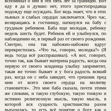
вспоминал о ней в эти пять лет за границей. Вот
иду я да и думаю: нет, этого христопродавца
подожду еще осуждать. Бог ведь знает, что в этих
пьяных и слабых сердцах заключается. Чрез час,
возвращаясь в гостиницу, наткнулся на бабу с
грудным ребенком. Баба еще молодая, ребенку
недель шесть будет. Ребенок ей и улыбнулся, по
наблюдению ее, в первый раз от своего рождения.
Смотрю, она так набожно-набожно вдруг
перекрестилась. «Что ты, говорю, молодка?» (Я
ведь тогда всё расспрашивал). «А вот, говорит,
точно так, как бывает материна радость, когда она
первую от своего младенца улыбку заприметит,
такая же точно бывает и у бога радость всякий
раз, когда он с неба завидит, что грешник пред
ним от всего своего сердца на молитву
становится». Это мне баба сказала, почти этими
же словами, и такую глубокую, такую тонкую и
истинно религиозную мысль, такую мысль, в
которой вся сущность христианства разом
выразилась, то есть всё понятие о боге как о