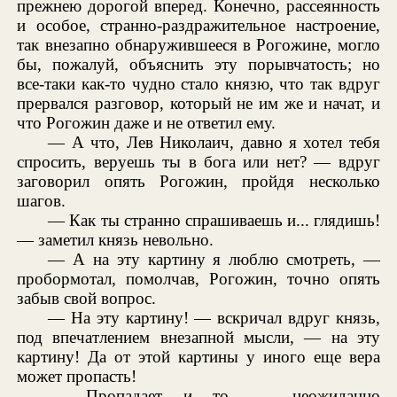
прежнею дорогой вперед. Конечно, рассеянность
и особое, странно-раздражительное настроение,
так внезапно обнаружившееся в Рогожине, могло
бы, пожалуй, объяснить эту порывчатость; но
все-таки как-то чудно стало князю, что так вдруг
прервался разговор, который не им же и начат, и
что Рогожин даже и не ответил ему.
— А что, Лев Николаич, давно я хотел тебя
спросить, веруешь ты в бога или нет? — вдруг
заговорил опять Рогожин, пройдя несколько
шагов.
— Как ты странно спрашиваешь и... глядишь!
— заметил князь невольно.
— А на эту картину я люблю смотреть, —
пробормотал, помолчав, Рогожин, точно опять
забыв свой вопрос.
— На эту картину! — вскричал вдруг князь,
под впечатлением внезапной мысли, — на эту
картину! Да от этой картины у иного еще вера
может пропасть!
— Пропадает и то, — неожиданно