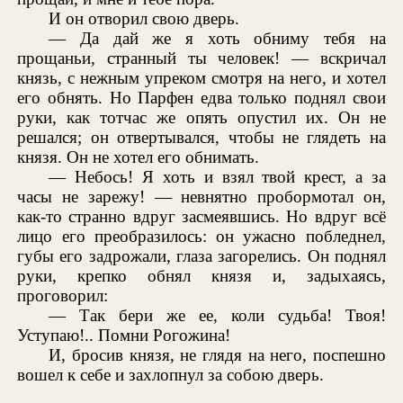
И он отворил свою дверь.
— Да дай же я хоть обниму тебя на
прощаньи, странный ты человек! — вскричал
князь, с нежным упреком смотря на него, и хотел
его обнять. Но Парфен едва только поднял свои
руки, как тотчас же опять опустил их. Он не
решался; он отвертывался, чтобы не глядеть на
князя. Он не хотел его обнимать.
— Небось! Я хоть и взял твой крест, а за
часы не зарежу! — невнятно пробормотал он,
как-то странно вдруг засмеявшись. Но вдруг всё
лицо его преобразилось: он ужасно побледнел,
губы его задрожали, глаза загорелись. Он поднял
руки, крепко обнял князя и, задыхаясь,
проговорил:
— Так бери же ее, коли судьба! Твоя!
Уступаю!.. Помни Рогожина!
И, бросив князя, не глядя на него, поспешно
вошел к себе и захлопнул за собою дверь.