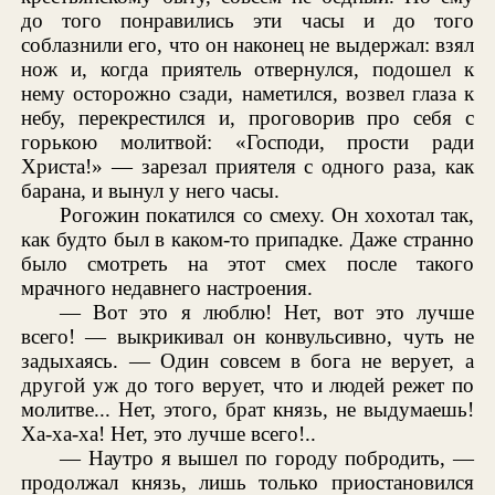
до того понравились эти часы и до того
соблазнили его, что он наконец не выдержал: взял
нож и, когда приятель отвернулся, подошел к
нему осторожно сзади, наметился, возвел глаза к
небу, перекрестился и, проговорив про себя с
горькою молитвой: «Господи, прости ради
Христа!» — зарезал приятеля с одного раза, как
барана, и вынул у него часы.
Рогожин покатился со смеху. Он хохотал так,
как будто был в каком-то припадке. Даже странно
было смотреть на этот смех после такого
мрачного недавнего настроения.
— Вот это я люблю! Нет, вот это лучше
всего! — выкрикивал он конвульсивно, чуть не
задыхаясь. — Один совсем в бога не верует, а
другой уж до того верует, что и людей режет по
молитве... Нет, этого, брат князь, не выдумаешь!
Ха-ха-ха! Нет, это лучше всего!..
— Наутро я вышел по городу побродить, —
продолжал князь, лишь только приостановился