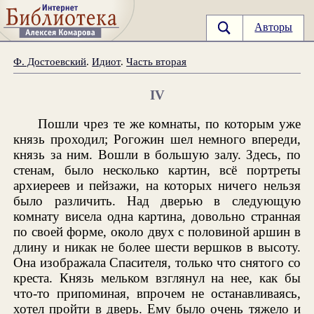
Авторы
Ф. Достоевский
.
Идиот
.
Часть вторая
IV
Пошли чрез те же комнаты, по которым уже
князь проходил; Рогожин шел немного впереди,
князь за ним. Вошли в большую залу. Здесь, по
стенам, было несколько картин, всё портреты
архиереев и пейзажи, на которых ничего нельзя
было различить. Над дверью в следующую
комнату висела одна картина, довольно странная
по своей форме, около двух с половиной аршин в
длину и никак не более шести вершков в высоту.
Она изображала Спасителя, только что снятого со
креста. Князь мельком взглянул на нее, как бы
что-то припоминая, впрочем не останавливаясь,
хотел пройти в дверь. Ему было очень тяжело и