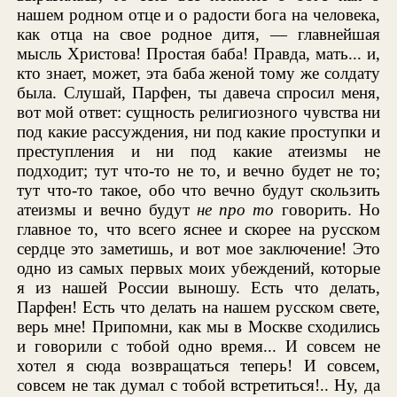
нашем родном отце и о радости бога на человека,
как отца на свое родное дитя, — главнейшая
мысль Христова! Простая баба! Правда, мать... и,
кто знает, может, эта баба женой тому же солдату
была. Слушай, Парфен, ты давеча спросил меня,
вот мой ответ: сущность религиозного чувства ни
под какие рассуждения, ни под какие проступки и
преступления и ни под какие атеизмы не
подходит; тут что-то не то, и вечно будет не то;
тут что-то такое, обо что вечно будут скользить
атеизмы и вечно будут
не про то
говорить. Но
главное то, что всего яснее и скорее на русском
сердце это заметишь, и вот мое заключение! Это
одно из самых первых моих убеждений, которые
я из нашей России выношу. Есть что делать,
Парфен! Есть что делать на нашем русском свете,
верь мне! Припомни, как мы в Москве сходились
и говорили с тобой одно время... И совсем не
хотел я сюда возвращаться теперь! И совсем,
совсем не так думал с тобой встретиться!.. Ну, да