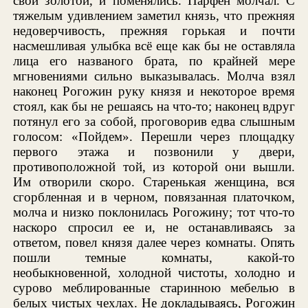
свой золотой, и поменялись. Парфен молчал. С
тяжелым удивлением заметил князь, что прежняя
недоверчивость, прежняя горькая и почти
насмешливая улыбка всё еще как бы не оставляла
лица его названого брата, по крайней мере
мгновениями сильно выказывалась. Молча взял
наконец Рогожин руку князя и некоторое время
стоял, как бы не решаясь на что-то; наконец вдруг
потянул его за собой, проговорив едва слышным
голосом: «Пойдем». Перешли через площадку
первого этажа и позвонили у двери,
противоположной той, из которой они вышли.
Им отворили скоро. Старенькая женщина, вся
сгорбленная и в черном, повязанная платочком,
молча и низко поклонилась Рогожину; тот что-то
наскоро спросил ее и, не останавливаясь за
ответом, повел князя далее через комнаты. Опять
пошли темные комнаты, какой-то
необыкновенной, холодной чистоты, холодно и
сурово меблированные старинною мебелью в
белых чистых чехлах. Не докладываясь, Рогожин