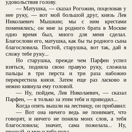
удовольствия голову.
— Матушка, — сказал Рогожин, поцеловав у
нее руку, — вот мой большой друг, князь Лев
Николаевич Мышкин; мы с ним крестами
поменялись; он мне за родного брата в Москве
одно время был, много для меня сделал.
Благослови его, матушка, как бы ты родного сына
благословила. Постой, старушка, вот так, дай я
сложу тебе руку...
Но старушка, прежде чем Парфен успел
взяться, подняла свою правую руку, сложила
пальцы в три перста и три раза набожно
перекрестила князя. Затем еще раз ласково и
нежно кивнула ему головой.
— Ну, пойдем, Лев Николаевич, — сказал
Парфен, — я только за этим тебя и приводил...
Когда опять вышли на лестницу, он прибавил:
— Вот она ничего ведь не понимает, что
говорят, и ничего не поняла моих слов, а тебя
благословила; значит, сама пожелала... Ну,
прощай, и мне и тебе пора.