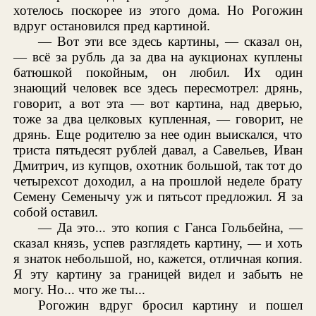
хотелось поскорее из этого дома. Но Рогожин
вдруг остановился пред картиной.
— Вот эти все здесь картины, — сказал он,
— всё за рубль да за два на аукционах куплены
батюшкой покойным, он любил. Их один
знающий человек все здесь пересмотрел: дрянь,
говорит, а вот эта — вот картина, над дверью,
тоже за два целковых купленная, — говорит, не
дрянь. Еще родителю за нее один выискался, что
триста пятьдесят рублей давал, а Савельев, Иван
Дмитрич, из купцов, охотник большой, так тот до
четырехсот доходил, а на прошлой неделе брату
Семену Семенычу уж и пятьсот предложил. Я за
собой оставил.
— Да это... это копия с Ганса Гольбейна, —
сказал князь, успев разглядеть картину, — и хоть
я знаток небольшой, но, кажется, отличная копия.
Я эту картину за границей видел и забыть не
могу. Но... что же ты...
Рогожин вдруг бросил картину и пошел