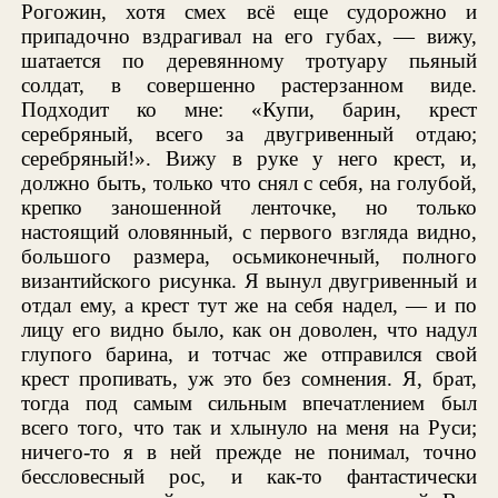
Рогожин, хотя смех всё еще судорожно и
припадочно вздрагивал на его губах, — вижу,
шатается по деревянному тротуару пьяный
солдат, в совершенно растерзанном виде.
Подходит ко мне: «Купи, барин, крест
серебряный, всего за двугривенный отдаю;
серебряный!». Вижу в руке у него крест, и,
должно быть, только что снял с себя, на голубой,
крепко заношенной ленточке, но только
настоящий оловянный, с первого взгляда видно,
большого размера, осьмиконечный, полного
византийского рисунка. Я вынул двугривенный и
отдал ему, а крест тут же на себя надел, — и по
лицу его видно было, как он доволен, что надул
глупого барина, и тотчас же отправился свой
крест пропивать, уж это без сомнения. Я, брат,
тогда под самым сильным впечатлением был
всего того, что так и хлынуло на меня на Руси;
ничего-то я в ней прежде не понимал, точно
бессловесный рос, и как-то фантастически