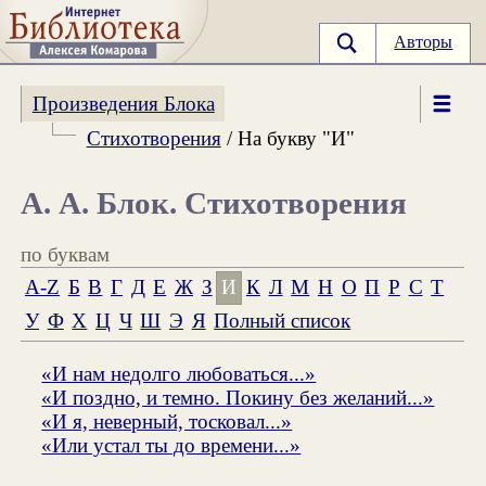
Авторы
Произведения Блока
Стихотворения
/ На букву "И"
А. А. Блок. Стихотворения
по буквам
A-Z
Б
В
Г
Д
Е
Ж
З
И
К
Л
М
Н
О
П
Р
С
Т
У
Ф
Х
Ц
Ч
Ш
Э
Я
Полный список
«И нам недолго любоваться...»
«И поздно, и темно. Покину без желаний...»
«И я, неверный, тосковал...»
«Или устал ты до времени...»