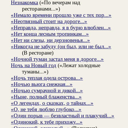
Незнакомка
(«По вечерам над
ресторанами...»)
«Немало времени прошло уже с тех пор...»
«Неотвязный стоит на дороге...»
«Неправда, неправда, я в бурю влюблен...»
«Нет конца лесным тропинкам...»
«Нет ни слезы, ни дерзновенья...»
«Никогда не забуду (он был, или не был...»
(В ресторане)
«Ночной туман застал меня в дороге...»
Ночь на Новый год
(«Лежат холодные
туманы...»)
«Ночь теплая одела острова...»
«Ночью вьюга снежная...»
«Ночью сумрачной и дикой...»
«Ныне, полный блаженства...»
«О легендах, о сказках, о тайнах...»
«О, не тебя люблю глубоко...»
«Один порыв — безвластный и плакучий...»
«Одинокий, к тебе прихожу...»