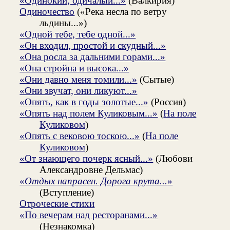
«Одинокий, одичалый...»
(Валкирия)
Одиночество
(«Река несла по ветру
льдины...»)
«Одной тебе, тебе одной...»
«Он входил, простой и скудный...»
«Она росла за дальними горами...»
«Она стройна и высока...»
«Они давно меня томили...»
(Сытые)
«Они звучат, они ликуют...»
«Опять, как в годы золотые...»
(Россия)
«Опять над полем Куликовым...»
(
На поле
Куликовом
)
«Опять с вековою тоскою...»
(
На поле
Куликовом
)
«От знающего почерк ясный...»
(Любови
Александровне Дельмас)
«
Отдых напрасен. Дорога крута...
»
(Вступление)
Отроческие стихи
«По вечерам над ресторанами...»
(Незнакомка)