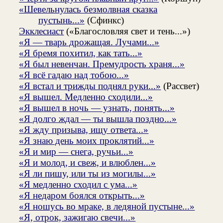
«Шевельнулась безмолвная сказка
пустынь...»
(Сфинкс)
Экклесиаст
(«Благословляя свет и тень...»)
«Я — тварь дрожащая. Лучами...»
«Я бремя похитил, как тать...»
«Я был невенчан. Премудрость храня...»
«Я всё гадаю над тобою...»
«Я встал и трижды поднял руки...»
(Рассвет)
«Я вышел. Медленно сходили...»
«Я вышел в ночь — узнать, понять...»
«Я долго ждал — ты вышла поздно...»
«Я жду призыва, ищу ответа...»
«Я знаю день моих проклятий...»
«Я и мир — снега, ручьи...»
«Я и молод, и свеж, и влюблен...»
«Я ли пишу, или ты из могилы...»
«Я медленно сходил с ума...»
«Я недаром боялся открыть...»
«Я ношусь во мраке, в ледяной пустыне...»
«Я, отрок, зажигаю свечи...»