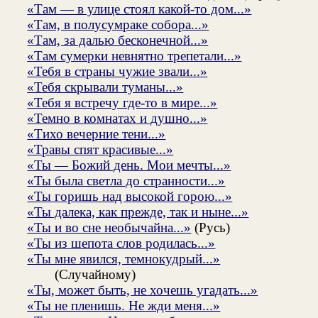
«Там — в улице стоял какой-то дом...»
«Там, в полусумраке собора...»
«Там, за далью бесконечной...»
«Там сумерки невнятно трепетали...»
«Тебя в страны чужие звали...»
«Тебя скрывали туманы...»
«Тебя я встречу где-то в мире...»
«Темно в комнатах и душно...»
«Тихо вечерние тени...»
«Травы спят красивые...»
«Ты — Божий день. Мои мечты...»
«Ты была светла до странности...»
«Ты горишь над высокой горою...»
«Ты далека, как прежде, так и ныне...»
«Ты и во сне необычайна...»
(Русь)
«Ты из шепота слов родилась...»
«Ты мне явился, темнокудрый...»
(Случайному)
«Ты, может быть, не хочешь угадать...»
«Ты не пленишь. Не жди меня...»