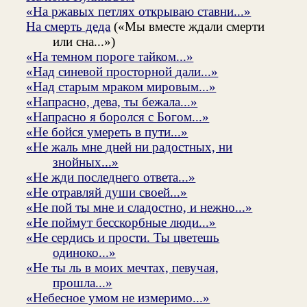
«На ржавых петлях открываю ставни...»
На смерть деда
(«Мы вместе ждали смерти
или сна...»)
«На темном пороге тайком...»
«Над синевой просторной дали...»
«Над старым мраком мировым...»
«Напрасно, дева, ты бежала...»
«Напрасно я боролся с Богом...»
«Не бойся умереть в пути...»
«Не жаль мне дней ни радостных, ни
знойных...»
«Не жди последнего ответа...»
«Не отравляй души своей...»
«Не пой ты мне и сладостно, и нежно...»
«Не поймут бесскорбные люди...»
«Не сердись и прости. Ты цветешь
одиноко...»
«Не ты ль в моих мечтах, певучая,
прошла...»
«Небесное умом не измеримо...»