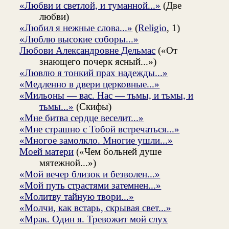
«Любви и светлой, и туманной...»
(Две
любви)
«Любил я нежные слова...»
(
Religio
, 1)
«Люблю высокие соборы...»
Любови Александровне Дельмас
(«От
знающего почерк ясный...»)
«Лювлю я тонкий прах надежды...»
«Медленно в двери церковные...»
«Мильоны — вас. Нас — тьмы, и тьмы, и
тьмы...»
(Скифы)
«Мне битва сердце веселит...»
«Мне страшно с Тобой встречаться...»
«Многое замолкло. Многие ушли...»
Моей матери
(«Чем больней душе
мятежной...»)
«Мой вечер близок и безволен...»
«Мой путь страстями затемнен...»
«Молитву тайную твори...»
«Молчи, как встарь, скрывая свет...»
«Мрак. Один я. Тревожит мой слух