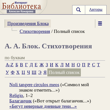
Авторы
Произведения Блока
Стихотворения
/ Полный список
А. А. Блок. Стихотворения
по буквам
A-Z
Б
В
Г
Д
Е
Ж
З
И
К
Л
М
Н
О
П
Р
С
Т
У
Ф
Х
Ц
Ч
Ш
Э
Я
Полный список
Noli tangere circulos meos
(«Символ мой
знаком отметить...»)
Religio
, 1–2
Балаганчик
(«Вот открыт балаганчик...»)
«Бегут неверные дневные тени...»