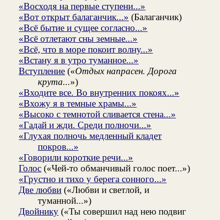
«Восходя на первые ступени...»
«Вот открыт балаганчик...»
(Балаганчик)
«Всё бытие и сущее согласно...»
«Всё отлетают сны земные...»
«Всё, что в море покоит волну...»
«Встану я в утро туманное...»
Вступление
(«
Отдых напрасен. Дорога
крута...
»)
«Входите все. Во внутренних покоях...»
«Вхожу я в темные храмы...»
«Высоко с темнотой сливается стена...»
«Гадай и жди. Среди полночи...»
«Глухая полночь медленный кладет
покров...»
«Говорили короткие речи...»
Голос
(«Чей-то обманчивый голос поет...»)
«Грустно и тихо у берега сонного...»
Две любви
(«Любви и светлой, и
туманной...»)
Двойнику
(«Ты совершил над нею подвиг