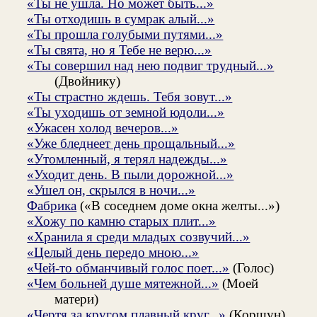
«Ты не ушла. Но может быть...»
«Ты отходишь в сумрак алый...»
«Ты прошла голубыми путями...»
«Ты свята, но я Тебе не верю...»
«Ты совершил над нею подвиг трудный...»
(Двойнику)
«Ты страстно ждешь. Тебя зовут...»
«Ты уходишь от земной юдоли...»
«Ужасен холод вечеров...»
«Уже бледнеет день прощальный...»
«Утомленный, я терял надежды...»
«Уходит день. В пыли дорожной...»
«Ушел он, скрылся в ночи...»
Фабрика
(«В соседнем доме окна желты...»)
«Хожу по камню старых плит...»
«Хранила я среди младых созвучий...»
«Целый день передо мною...»
«Чей-то обманчивый голос поет...»
(Голос)
«Чем больней душе мятежной...»
(Моей
матери)
«Чертя за кругом плавный круг...»
(Коршун)