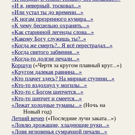
«И я, неверный, тосковал...»
«Или устал ты до времени...»
«К ногам презренного кумира...»
«К чему бесцельно охранять...»
«Как старинной легенды слова...»
«Какому Богу служишь ты?..»
«Когда же смерть?.. Я всё перестрадал...»
«Когда святого забвения...»
«Когда-то долгие печали...»
Коршун
(«Чертя за кругом плавный круг...»)
«Кругом далекая равнина...»
«Кто плачет здесь? На мирные ступени...»
«Кто-то вздохнул у могилы...»
«Кто-то с Богом шепчется...»
«Кто-то шепчет и смеется...»
«Лежат холодные туманы...»
(Ночь на
Новый год)
Летний вечер
(«Последние лучи заката...»)
«Ловлю дрожащие, хладеющие руки...»
«Ловя мгновенья сумрачной печали...»