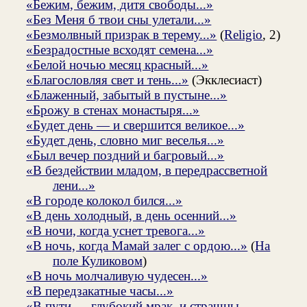
«Бежим, бежим, дитя свободы...»
«Без Меня б твои сны улетали...»
«Безмолвный призрак в терему...»
(
Religio
, 2)
«Безрадостные всходят семена...»
«Белой ночью месяц красный...»
«Благословляя свет и тень...»
(Экклесиаст)
«Блаженный, забытый в пустыне...»
«Брожу в стенах монастыря...»
«Будет день — и свершится великое...»
«Будет день, словно миг веселья...»
«Был вечер поздний и багровый...»
«В бездействии младом, в передрассветной
лени...»
«В городе колокол бился...»
«В день холодный, в день осенний...»
«В ночи, когда уснет тревога...»
«В ночь, когда Мамай залег с ордою...»
(
На
поле Куликовом
)
«В ночь молчаливую чудесен...»
«В передзакатные часы...»
«В пути — глубокий мрак, и страшны