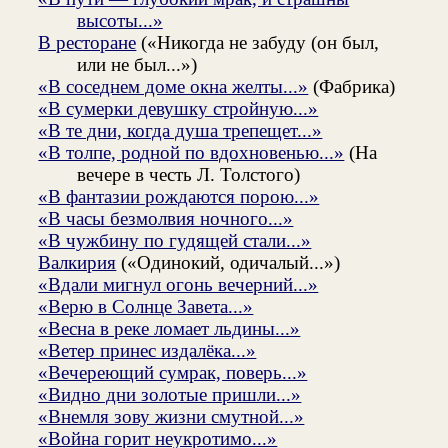
высоты...»
В ресторане
(«Никогда не забуду (он был,
или не был...»)
«В соседнем доме окна желты...»
(Фабрика)
«В сумерки девушку стройную...»
«В те дни, когда душа трепещет...»
«В толпе, родной по вдохновенью...»
(На
вечере в честь Л. Толстого)
«В фантазии рождаются порою...»
«В часы безмолвия ночного...»
«В чужбину по гудящей стали...»
Валкирия
(«Одинокий, одичалый...»)
«Вдали мигнул огонь вечерний...»
«Верю в Солнце Завета...»
«Весна в реке ломает льдины...»
«Ветер принес издалёка...»
«Вечереющий сумрак, поверь...»
«Видно дни золотые пришли...»
«Внемля зову жизни смутной...»
«Война горит неукротимо...»