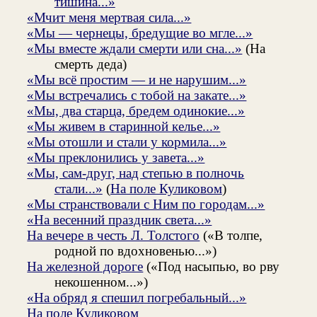
тишина...»
«Мчит меня мертвая сила...»
«Мы — чернецы, бредущие во мгле...»
«Мы вместе ждали смерти или сна...»
(На
смерть деда)
«Мы всё простим — и не нарушим...»
«Мы встречались с тобой на закате...»
«Мы, два старца, бредем одинокие...»
«Мы живем в старинной келье...»
«Мы отошли и стали у кормила...»
«Мы преклонились у завета...»
«Мы, сам-друг, над степью в полночь
стали...»
(
На поле Куликовом
)
«Мы странствовали с Ним по городам...»
«На весенний праздник света...»
На вечере в честь Л. Толстого
(«В толпе,
родной по вдохновенью...»)
На железной дороге
(«Под насыпью, во рву
некошенном...»)
«На обряд я спешил погребальный...»
На поле Куликовом