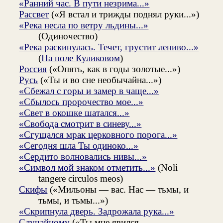
«Ранний час. В пути незрима...»
Рассвет
(«Я встал и трижды поднял руки...»)
«Река несла по ветру льдины...»
(Одиночество)
«Река раскинулась. Течет, грустит лениво...»
(
На поле Куликовом
)
Россия
(«Опять, как в годы золотые...»)
Русь
(«Ты и во сне необычайна...»)
«Сбежал с горы и замер в чаще...»
«Сбылось пророчество мое...»
«Свет в окошке шатался...»
«Свобода смотрит в синеву...»
«Сгущался мрак церковного порога...»
«Сегодня шла Ты одиноко...»
«Сердито волновались нивы...»
«Символ мой знаком отметить...»
(Noli
tangere circulos meos)
Скифы
(«Мильоны — вас. Нас — тьмы, и
тьмы, и тьмы...»)
«Скрипнула дверь. Задрожала рука...»
Случайному
(«Ты мне явился,