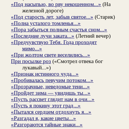
«Под насыпью, во рву некошенном...»
(На
железной дороге)
«Под старость лет, забыв святое...»
(Старик)
«Полна усталого томленья...»
«Пора забыться полным счастья сном...»
«Последние лучи заката...»
(Летний вечер)
«Предчувствую Тебя. Года проходят
мимо...»
«При жолтом свете веселились...»
При посылке роз
(«Смотрел отвека бог
лукавый...»)
«Признак истинного чуда...»
«Пробивалась певучим потоком...»
«Прозрачные, неведомые тени...»
«Пройдет зима — увидишь ты...»
«Пусть рассвет глядит нам в очи...»
«Пусть я покину этот град...»
«Пытался сердцем отдохнуть я...»
«Разгадал я, какие цветы...»
«Разгораются тайные знаки...»