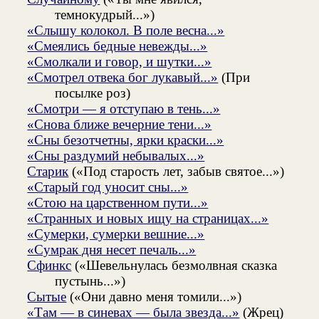
темнокудрый...»)
«Слышу колокол. В поле весна...»
«Смеялись бедные невежды...»
«Смолкали и говор, и шутки...»
«Смотрел отвека бог лукавый...»
(При
посылке роз)
«Смотри — я отступаю в тень...»
«Снова ближе вечерние тени...»
«Сны безотчетны, ярки краски...»
«Сны раздумий небывалых...»
Старик
(«Под старость лет, забыв святое...»)
«Старый год уносит сны...»
«Стою на царственном пути...»
«Странных и новых ищу на страницах...»
«Сумерки, сумерки вешние...»
«Сумрак дня несет печаль...»
Сфинкс
(«Шевельнулась безмолвная сказка
пустынь...»)
Сытые
(«Они давно меня томили...»)
«Там — в синевах — была звезда...»
(Жрец)