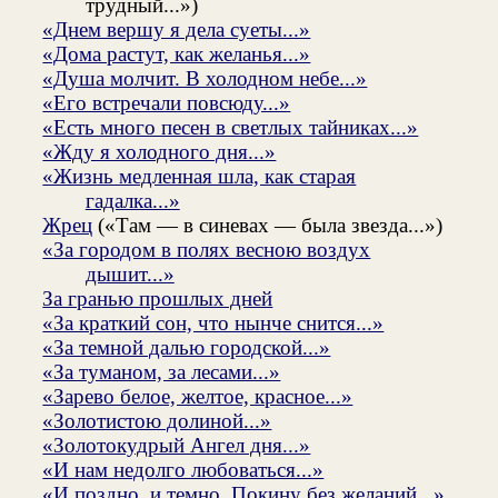
трудный...»)
«Днем вершу я дела суеты...»
«Дома растут, как желанья...»
«Душа молчит. В холодном небе...»
«Его встречали повсюду...»
«Есть много песен в светлых тайниках...»
«Жду я холодного дня...»
«Жизнь медленная шла, как старая
гадалка...»
Жрец
(«Там — в синевах — была звезда...»)
«За городом в полях весною воздух
дышит...»
За гранью прошлых дней
«За краткий сон, что нынче снится...»
«За темной далью городской...»
«За туманом, за лесами...»
«Зарево белое, желтое, красное...»
«Золотистою долиной...»
«Золотокудрый Ангел дня...»
«И нам недолго любоваться...»
«И поздно, и темно. Покину без желаний...»