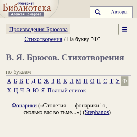
Авторы
Произведения Брюсова
Стихотворения
/ На букву "Ф"
В. Я. Брюсов. Стихотворения
по буквам
А
Б
В
Г
Д
Е
Ж
З
И
К
Л
М
Н
О
П
С
Т
У
Ф
Х
Ц
Ч
Э
Ю
Я
Полный список
Фонарики
(«Столетия — фонарики! о,
сколько вас во тьме...») (
Stephanos
)