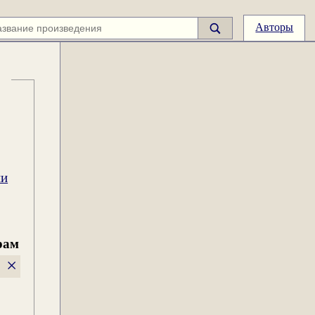
Авторы
ии
рам
×