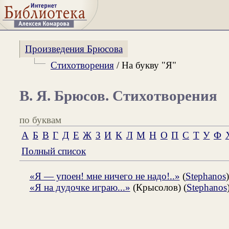
Произведения Брюсова
Стихотворения
/ На букву "Я"
В. Я. Брюсов. Стихотворения
по буквам
А
Б
В
Г
Д
Е
Ж
З
И
К
Л
М
Н
О
П
С
Т
У
Ф
Полный список
«Я — упоен! мне ничего не надо!..»
(
Stephanos
)
«Я на дудочке играю...»
(Крысолов) (
Stephanos