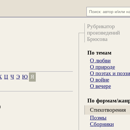
Рубрикатор
произведений
Брюсова
По темам
О любви
О природе
О поэтах и поэз
Х
Ц
Ч
Э
Ю
Я
О войне
О вечере
По формам/жан
)
Стихотворения
Поэмы
Сборники