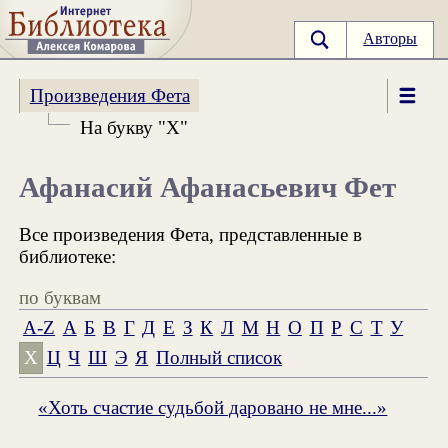
Авторы
Произведения Фета
На букву "Х"
Афанасий Афанасьевич Фет
Все произведения Фета, представленные в
библиотеке:
по буквам
A-Z
А
Б
В
Г
Д
Е
З
К
Л
М
Н
О
П
Р
С
Т
У
Х
Ц
Ч
Ш
Э
Я
Полный список
«Хоть счастие судьбой даровано не мне...»