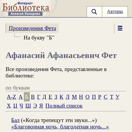
Авторы
Произведения Фета
На букву "Б"
Афанасий Афанасьевич Фет
Все произведения Фета, представленные в
библиотеке:
по буквам
A-Z
А
Б
В
Г
Д
Е
З
К
Л
М
Н
О
П
Р
С
Т
У
Х
Ц
Ч
Ш
Э
Я
Полный список
Бал
(«Когда трепещут эти звуки...»)
«Благовонная ночь, благодатная ночь...»