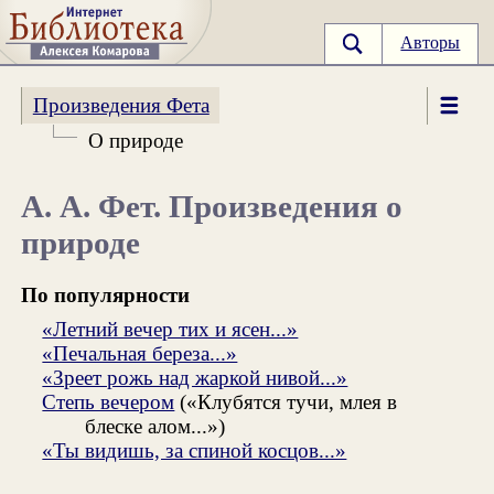
Авторы
Произведения Фета
О природе
А. А. Фет. Произведения о
природе
По популярности
«Летний вечер тих и ясен...»
«Печальная береза...»
«Зреет рожь над жаркой нивой...»
Степь вечером
(«Клубятся тучи, млея в
блеске алом...»)
«Ты видишь, за спиной косцов...»