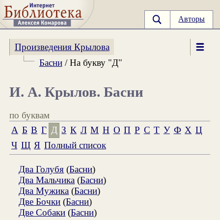
Авторы
Произведения Крылова
Басни
/ На букву "Д"
И. А. Крылов. Басни
по буквам
А
Б
В
Г
Д
З
К
Л
М
Н
О
П
Р
С
Т
У
Ф
Х
Ц
Ч
Щ
Я
Полный список
Два Голубя
(
Басни
)
Два Мальчика
(
Басни
)
Два Мужика
(
Басни
)
Две Бочки
(
Басни
)
Две Собаки
(
Басни
)