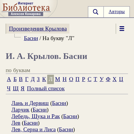
Авторы
Произведения Крылова
Басни
/ На букву "Л"
И. А. Крылов. Басни
по буквам
А
Б
В
Г
Д
З
К
Л
М
Н
О
П
Р
С
Т
У
Ф
Х
Ц
Ч
Щ
Я
Полный список
Лань и Дервиш
(
Басни
)
Ларчик
(
Басни
)
Лебедь, Щука и Рак
(
Басни
)
Лев
(
Басни
)
Лев, Серна и Лиса
(
Басни
)