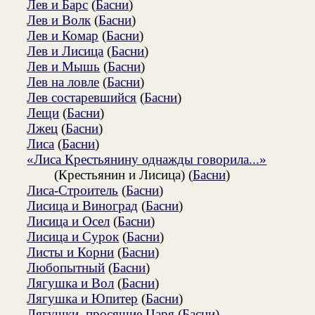
Лев и Барс
(
Басни
)
Лев и Волк
(
Басни
)
Лев и Комар
(
Басни
)
Лев и Лисица
(
Басни
)
Лев и Мышь
(
Басни
)
Лев на ловле
(
Басни
)
Лев состаревшийся
(
Басни
)
Лещи
(
Басни
)
Лжец
(
Басни
)
Лиса
(
Басни
)
«Лиса Крестьянину однажды говорила...»
(Крестьянин и Лисица) (
Басни
)
Лиса-Строитель
(
Басни
)
Лисица и Виноград
(
Басни
)
Лисица и Осел
(
Басни
)
Лисица и Сурок
(
Басни
)
Листы и Корни
(
Басни
)
Любопытный
(
Басни
)
Лягушка и Вол
(
Басни
)
Лягушка и Юпитер
(
Басни
)
Лягушки, просящие Царя
(
Басни
)