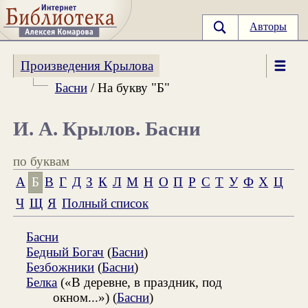
Авторы
Произведения Крылова
Басни
/ На букву "Б"
И. А. Крылов. Басни
по буквам
А
Б
В
Г
Д
З
К
Л
М
Н
О
П
Р
С
Т
У
Ф
Х
Ц
Ч
Щ
Я
Полный список
Басни
Бедный Богач
(
Басни
)
Безбожники
(
Басни
)
Белка
(«В деревне, в праздник, под
окном...») (
Басни
)