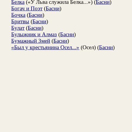
Белка
(«У Льва служила Белка...») (
Басни
)
Богач и Поэт
(
Басни
)
Бочка
(
Басни
)
Бритвы
(
Басни
)
Булат
(
Басни
)
Булыжник и Алмаз
(
Басни
)
Бумажный Змей
(
Басни
)
«Был у крестьянина Осел...»
(Осел) (
Басни
)