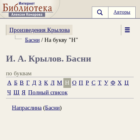
Авторы
Произведения Крылова
Басни
/ На букву "Н"
И. А. Крылов. Басни
по буквам
А
Б
В
Г
Д
З
К
Л
М
Н
О
П
Р
С
Т
У
Ф
Х
Ц
Ч
Щ
Я
Полный список
Напраслина
(
Басни
)