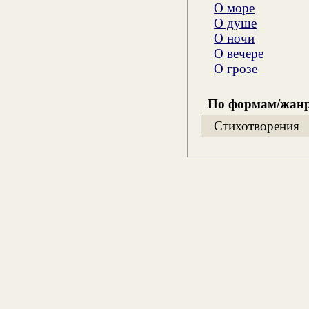
О море
О душе
О ночи
О вечере
О грозе
По формам/жан
Стихотворения