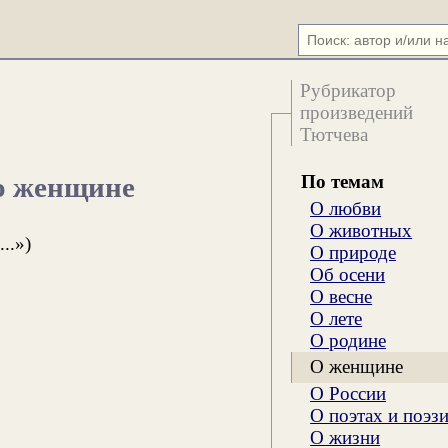
Рубрикатор
произведений
Тютчева
По темам
 о женщине
О любви
О животных
..»)
О природе
Об осени
О весне
О лете
О родине
О женщине
О России
О поэтах и поэз
О жизни