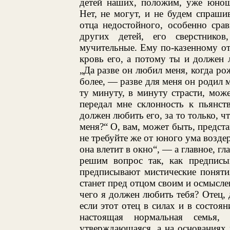
детей наших, положим, уже юнош
Нет, не могут, и не будем спраш
отца недостойного, особенно сра
других детей, его сверстнико
мучительные. Ему по-казенному от
кровь его, а потому ты и должен
„Да разве он любил меня, когда ро
более, — разве для меня он родил м
ту минуту, в минуту страсти, мож
передал мне склонность к пьянст
должен любить его, за то только, ч
меня?“ О, вам, может быть, предст
не требуйте же от юного ума возде
она влетит в окно“, — а главное, гл
решим вопрос так, как предписыв
предписывают мистические поняти
станет пред отцом своим и осмыслен
чего я должен любить тебя? Отец,
если этот отец в силах и в состоян
настоящая нормальная семья,
утверждающаяся, а на основаниях