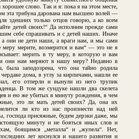
 хорошее слово. Так и я: пока я на этом месте,
ом эта трибуна дарована нам высшею волей —
для здешних только отцов говорю, а ко всем
айте детей своих!“ Да исполним прежде сами
ешим себе спрашивать и с детей наших. Иначе
 а они не дети наши, а враги нам, и мы сами
е меру мерите, возмерится и вам“ — это не я
исывает: мерить в ту меру, в которую и вам
ли они нам меряют в нашу меру? Недавно в
, была заподозрена, что она тайно родила
 чердаке дома, в углу за кирпичами, нашли ее
нал, его отперли и вынули из него трупик
денца. В том же сундуке нашли два скелета
ев и ею же убитых в минуту рождения, в чем
жные, это ли мать детей своих? Да, она их
елится ли кто из нас произнести над ней
ы, господа присяжные, будем дерзки даже, мы
астоящую минуту и не бояться иных слов и
хам, боящимся „металла“ и „жупела“. Нет,
последних лет коснулся и нашего развития и