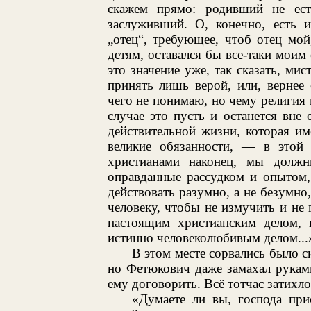
скажем прямо: родивший не ес
заслуживший. О, конечно, есть и
„отец“, требующее, чтоб отец мой
детям, оставался бы все-таки моим
это значение уже, так сказать, ми
принять лишь верой, или, вернее 
чего не понимаю, но чему религия п
случае это пусть и останется вне
действительной жизни, которая име
великие обязанности, — в этой
христианами наконец, мы долж
оправданные рассудком и опытом,
действовать разумно, а не безумно,
человеку, чтобы не измучить и не п
настоящим христианским делом, 
истинно человеколюбивым делом...
В этом месте сорвались было с
но Фетюкович даже замахал рукам
ему договорить. Всё тотчас затихл
«Думаете ли вы, господа при