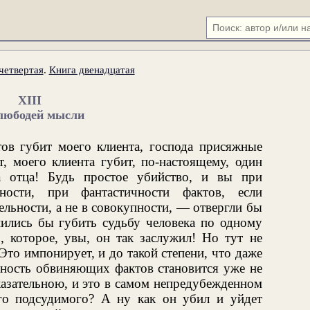
четвертая
.
Книга двенадцатая
XIII
любодей мысли
тов губит моего клиента, господа присяжные
т, моего клиента губит, по-настоящему, один
 отца! Будь простое убийство, и вы при
ьности, при фантастичности фактов, если
ельности, а не в совокупности, — отвергли бы
нились бы губить судьбу человека по одному
 которое, увы, он так заслужил! Но тут не
Это импонирует, и до такой степени, что даже
ьность обвиняющих фактов становится уже не
казательною, и это в самом непредубежденном
го подсудимого? А ну как он убил и уйдет