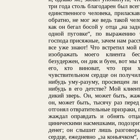
три года столь благодарен был все
единственного человека, приласка
обратно, не мог же ведь такой чело
как он бегал босой у отца „на зад
одной пуговке“, по выражению 
господа присяжные, зачем нам рассм
все уже знают! Что встретил мой 
изображать моего клиента бе
безудержен, он дик и буен, вот мы т
его, кто виноват, что при х
чувствительном сердце он получил
нибудь уму-разуму, просвещен ли 
нибудь в его детстве? Мой клиен
дикий зверь. Он, может быть, жаж
он, может быть, тысячу раз перед 
отгонял отвратительные призраки, 
жаждал оправдать и обнять отц
циническими насмешками, подозри
денег; он слышит лишь разговоры
сердце, ежедневно „за коньячком“, 