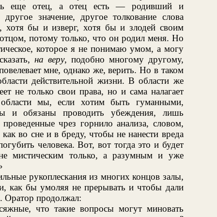
ть еще отец, а отец есть — родивший и
 другое значение, другое толкование слова
, хотя бы и изверг, хотя бы и злодей своим
 отцом, потому только, что он родил меня. Но
стическое, которое я не понимаю умом, а могу
сказать,
на веру
, подобно многому другому,
овелевает мне, однако же, верить. Но в таком
 области действительной жизни. В области же
ет не только свои права, но и сама налагает
 области мы, если хотим быть гуманными,
ны и обязаны проводить убеждения, лишь
 проведенные чрез горнило анализа, словом,
 как во сне и в бреду, чтобы не нанести вреда
огубить человека. Вот, вот тогда это и будет
не мистическим только, а разумным и уже
»
ильные рукоплескания из многих концов залы,
и, как бы умоляя не прерывать и чтобы дали
о. Оратор продолжал:
сяжные, что такие вопросы могут миновать