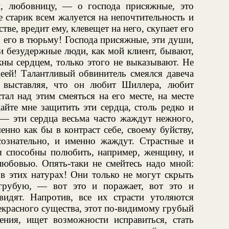
и, любовницу, — о господа присяжные, это
е старик всем жалуется на непочтительность и
тве, вредит ему, клевещет на него, скупает его
 его в тюрьму! Господа присяжные, эти души,
и безудержные люди, как мой клиент, бывают,
жны сердцем, только этого не выказывают. Не
деей! Талантливый обвинитель смеялся давеча
 выставляя, что он любит Шиллера, любит
тал над этим смеяться на его месте, на месте
айте мне защитить эти сердца, столь редко и
 — эти сердца весьма часто жаждут нежного,
енно как бы в контраст себе, своему буйству,
ознательно, и именно жаждут. Страстные и
я способны полюбить, например, женщину, и
бовью. Опять-таки не смейтесь надо мной:
 в этих натурах! Они только не могут скрыть
 грубую, — вот это и поражает, вот это и
видят. Напротив, все их страсти утоляются
екрасного существа, этот по-видимому грубый
ния, ищет возможности исправиться, стать