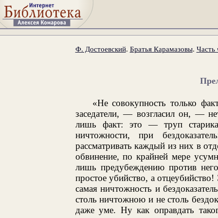
Ф. Достоевский
.
Братья Карамазовы
.
Часть 
Пре
«Не совокупность только фак
заседатели, — возгласил он, — не
лишь факт: это — труп старика
ничтожности, при бездоказател
рассматривать каждый из них в отд
обвинение, по крайней мере усум
лишь предубеждению против него,
простое убийство, а отцеубийство! 
самая ничтожность и бездоказател
столь ничтожною и не столь бездо
даже уме. Ну как оправдать тако