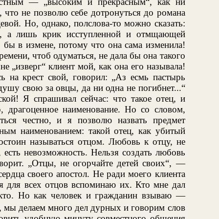
естным — „высоким и прекрасным“, как ни
л, что не позволю себе дотронуться до романа
вой. Но, однако, полслова-то можно сказать:
е, а лишь крик исступленной и отмщающей
ь бы в измене, потому что она сама изменила!
ремени, чтоб одуматься, не дала бы она такого
, не „изверг“ клиент мой, как она его называла!
ь на крест свой, говорил: „Аз есмь пастырь
ушу свою за овцы, да ни одна не погибнет...“
ой! Я спрашивал сейчас: что такое отец, и
о, драгоценное наименование. Но со словом,
ться честно, и я позволю назвать предмет
нным наименованием: такой отец, как убитый
остоин называться отцом. Любовь к отцу, не
, есть невозможность. Нельзя создать любовь
творит. „Отцы, не огорчайте детей своих“, —
рдца своего апостол. Не ради моего клиента
 я для всех отцов вспоминаю их. Кто мне дал
икто. Но как человек и гражданин взываю —
, мы делаем много дел дурных и говорим слов
овить удобную минуту совместного общения