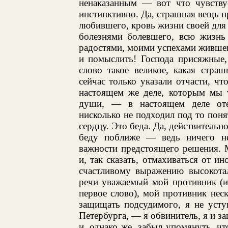
ненаказанным — вот что чувству
инстинктивно. Да, страшная вещь п
любившего, кровь жизни своей для 
болезнями болевшего, всю жизнь
радостями, моими успехами жившег
и помыслить! Господа присяжные, 
слово такое великое, какая стра
сейчас только указали отчасти, ч
настоящем же деле, которым мы т
души, — в настоящем деле оте
нисколько не подходил под то поня
сердцу. Это беда. Да, действительн
беду поближе — ведь ничего не
важности предстоящего решения. 
и, так сказать, отмахиваться от и
счастливому выражению высокотал
речи уважаемый мой противник (и
первое слово), мой противник неск
защищать подсудимого, я не усту
Петербурга, — я обвинитель, я и за
и, однако же, забыл упомянуть, ч