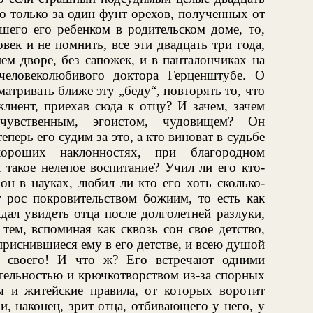
го только за один фунт орехов, полученных от
вшего его ребенком в родительском доме, то,
век и не помнить, все эти двадцать три года,
нем дворе, без сапожек, и в панталончиках на
человеколюбивого доктора Герценштубе. О
атривать ближе эту „беду“, повторять то, что
клиент, приехав сюда к отцу? И зачем, зачем
счувственным, эгоистом, чудовищем? Он
еперь его судим за это, а кто виноват в судьбе
ороших наклонностях, при благородном
 такое нелепое воспитание? Учил ли его кто-
он в науках, любил ли кто его хоть сколько-
т рос покровительством божиим, то есть как
дал увидеть отца после долголетней разлуки,
тем, вспоминая как сквозь сон свое детство,
приснившиеся ему в его детстве, и всею душой
а своего! И что ж? Его встречают одними
тельностью и крючкотворством из-за спорных
 и житейские правила, от которых воротит
и, наконец, зрит отца, отбивающего у него, у