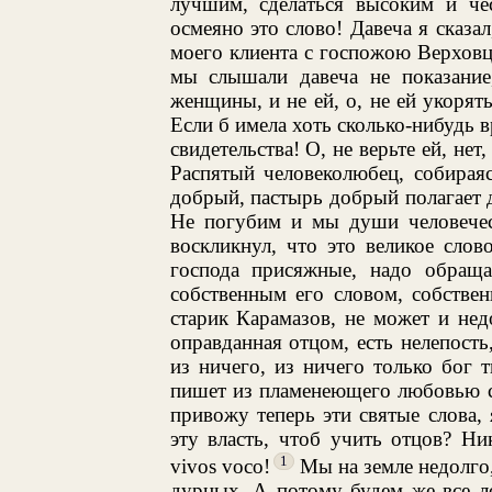
лучшим, сделаться высоким и ч
осмеяно это слово! Давеча я сказа
моего клиента с госпожою Верховце
мы слышали давеча не показани
женщины, и не ей, о, не ей укорят
Если б имела хоть сколько-нибудь в
свидетельства! О, не верьте ей, нет
Распятый человеколюбец, собираяс
добрый, пастырь добрый полагает д
Не погубим и мы души человеческ
воскликнул, что это великое слов
господа присяжные, надо обраща
собственным его словом, собстве
старик Карамазов, не может и нед
оправданная отцом, есть нелепость
из ничего, из ничего только бог 
пишет из пламенеющего любовью се
привожу теперь эти святые слова,
эту власть, чтоб учить отцов? Н
1
vivos voco!
Мы на земле недолго
дурных. А потому будем же все л