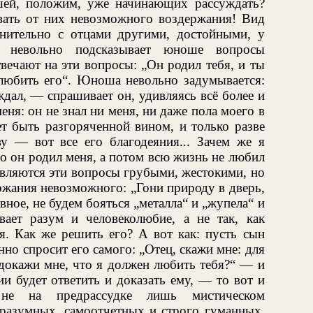
ей, положим, уже начинающих рассуждать?
ивать от них невозможного воздержания! Вид
внительно с отцами другими, достойными, у
в, невольно подсказывает юноше вопросы
вечают на эти вопросы: „Он родил тебя, и ты
 любить его“. Юноша невольно задумывается:
ждал, — спрашивает он, удивляясь всё более и
еня: он не знал ни меня, ни даже пола моего в
ет быть разгоряченной вином, и только разве
ву — вот все его благодеяния... Зачем же я
то он родил меня, а потом всю жизнь не любил
авляются эти вопросы грубыми, жестокими, но
ржания невозможного: „Гони природу в дверь,
авное, не будем бояться „металла“ и „жупела“ и
ает разум и человеколюбие, а не так, как
я. Как же решить его? А вот как: пусть сын
но спросит его самого: „Отец, скажи мне: для
 докажи мне, что я должен любить тебя?“ — и
ии будет ответить и доказать ему, — то вот и
 не на предрассудке лишь мистическом
 разумных, самоотчетных и строго гуманных.