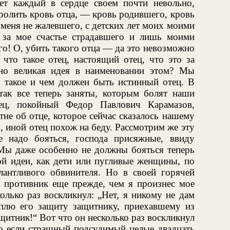
ет каждый в сердце своем почти невольно,
ролить кровь отца, — кровь родившего, кровь
меня не жалевшего, с детских лет моих моими
 за мое счастье страдавшего и лишь моими
о! О, убить такого отца — да это невозможно
что такое отец, настоящий отец, что это за
шно великая идея в наименовании этом? Мы
то такое и чем должен быть истинный отец. В
ак все теперь заняты, которым болят наши
ц, покойный Федор Павлович Карамазов,
тие об отце, которое сейчас сказалось нашему
о, иной отец похож на беду. Рассмотрим же эту
 надо бояться, господа присяжные, ввиду
Мы даже особенно не должны бояться теперь
ной идеи, как дети или пугливые женщины, по
антливого обвинителя. Но в своей горячей
 противник еще прежде, чем я произнес мое
олько раз воскликнул: „Нет, я никому не дам
плю его защиту защитнику, приехавшему из
щитник!“ Вот что он несколько раз воскликнул
то если страшный подсудимый целые двадцать