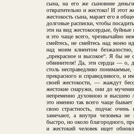
сына, на его же сыновние деньг
отвратительно и жестоко! И этот ж
жестокость сына, марает его в общес
долговые расписки, чтобы посадить
эти на вид жестокосердые, буйные 
и это чаще всего, чрезвычайно не
смейтесь, не смейтесь над моею и
над моим клиентом безжалостно,
„прекрасное и высокое“. Я бы не с
обвинителя! Да, эти сердца — о, д
столь несправедливо понимаемые,
прекрасного и справедливого, и им
своей жестокости, — жаждут бесс
жестокие снаружи, они до мучени
непременно духовною и высшею лю
это именно так всего чаще бывает
свою страстность, подчас очень
замечают, а внутри человека не 
быстро, но около благородного, пр
и жестокий человек ищет обновле