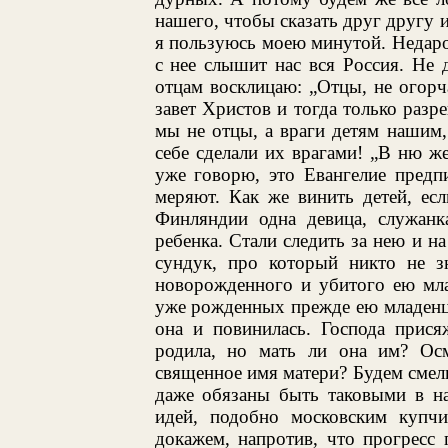
нашего, чтобы сказать друг другу и
я пользуюсь моею минутой. Недар
с нее слышит нас вся Россия. Не 
отцам восклицаю: „Отцы, не огорч
завет Христов и тогда только разр
мы не отцы, а враги детям нашим,
себе сделали их врагами! „В ню ж
уже говорю, это Евангелие предп
меряют. Как же винить детей, ес
Финляндии одна девица, служанка
ребенка. Стали следить за нею и на
сундук, про который никто не з
новорожденного и убитого ею мла
уже рожденных прежде ею младенц
она и повинилась. Господа прися
родила, но мать ли она им? Осм
священное имя матери? Будем смел
даже обязаны быть таковыми в н
идей, подобно московским купчи
докажем, напротив, что прогресс 