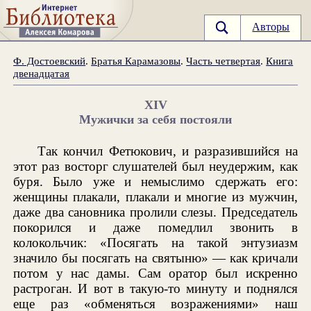
Авторы
Ф. Достоевский
.
Братья Карамазовы
.
Часть четвертая
.
Книга
двенадцатая
XIV
Мужички за себя постояли
Так кончил Фетюкович, и разразившийся на
этот раз восторг слушателей был неудержим, как
буря. Было уже и немыслимо сдержать его:
женщины плакали, плакали и многие из мужчин,
даже два сановника пролили слезы. Председатель
покорился и даже помедлил звонить в
колокольчик: «Посягать на такой энтузиазм
значило бы посягать на святыню» — как кричали
потом у нас дамы. Сам оратор был искренно
растроган. И вот в такую-то минуту и поднялся
еще раз «обменяться возражениями» наш