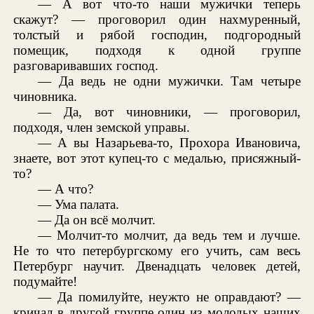
— А вот что-то наши мужички теперь
скажут? — проговорил один нахмуренный,
толстый и рябой господин, подгородный
помещик, подходя к одной группе
разговаривавших господ.
— Да ведь не одни мужички. Там четыре
чиновника.
— Да, вот чиновники, — проговорил,
подходя, член земской управы.
— А вы Назарьева-то, Прохора Ивановича,
знаете, вот этот купец-то с медалью, присяжный-
то?
— А что?
— Ума палата.
— Да он всё молчит.
— Молчит-то молчит, да ведь тем и лучше.
Не то что петербургскому его учить, сам весь
Петербург научит. Двенадцать человек детей,
подумайте!
— Да помилуйте, неужто не оправдают? —
кричал в другой группе один из молодых наших