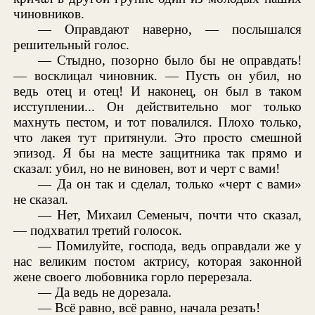
чиновников.
— Оправдают наверно, — послышался
решительный голос.
— Стыдно, позорно было бы не оправдать!
— восклицал чиновник. — Пусть он убил, но
ведь отец и отец! И наконец, он был в таком
исступлении... Он действительно мог только
махнуть пестом, и тот повалился. Плохо только,
что лакея тут притянули. Это просто смешной
эпизод. Я бы на месте защитника так прямо и
сказал: убил, но не виновен, вот и черт с вами!
— Да он так и сделал, только «черт с вами»
не сказал.
— Нет, Михаил Семеныч, почти что сказал,
— подхватил третий голосок.
— Помилуйте, господа, ведь оправдали же у
нас великим постом актрису, которая законной
жене своего любовника горло перерезала.
— Да ведь не дорезала.
— Всё равно, всё равно, начала резать!