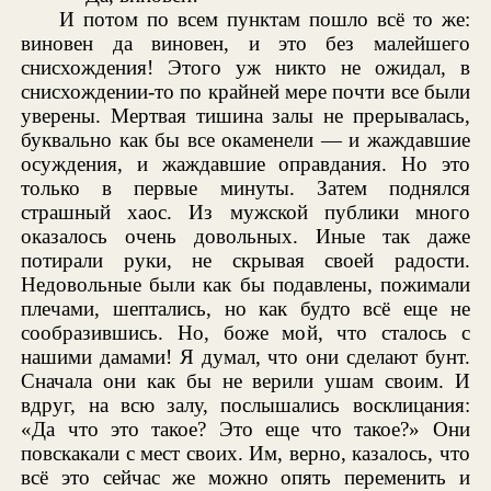
И потом по всем пунктам пошло всё то же:
виновен да виновен, и это без малейшего
снисхождения! Этого уж никто не ожидал, в
снисхождении-то по крайней мере почти все были
уверены. Мертвая тишина залы не прерывалась,
буквально как бы все окаменели — и жаждавшие
осуждения, и жаждавшие оправдания. Но это
только в первые минуты. Затем поднялся
страшный хаос. Из мужской публики много
оказалось очень довольных. Иные так даже
потирали руки, не скрывая своей радости.
Недовольные были как бы подавлены, пожимали
плечами, шептались, но как будто всё еще не
сообразившись. Но, боже мой, что сталось с
нашими дамами! Я думал, что они сделают бунт.
Сначала они как бы не верили ушам своим. И
вдруг, на всю залу, послышались восклицания:
«Да что это такое? Это еще что такое?» Они
повскакали с мест своих. Им, верно, казалось, что
всё это сейчас же можно опять переменить и