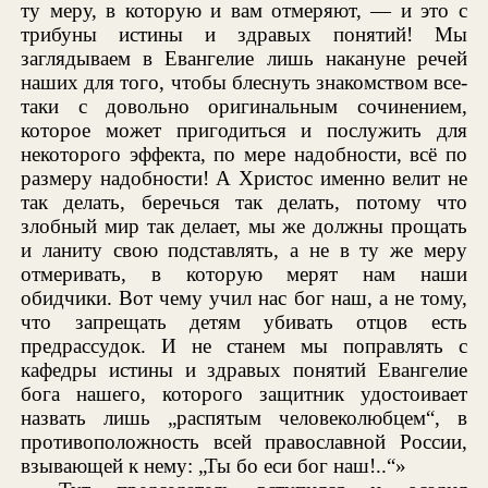
ту меру, в которую и вам отмеряют, — и это с
трибуны истины и здравых понятий! Мы
заглядываем в Евангелие лишь накануне речей
наших для того, чтобы блеснуть знакомством все-
таки с довольно оригинальным сочинением,
которое может пригодиться и послужить для
некоторого эффекта, по мере надобности, всё по
размеру надобности! А Христос именно велит не
так делать, беречься так делать, потому что
злобный мир так делает, мы же должны прощать
и ланиту свою подставлять, а не в ту же меру
отмеривать, в которую мерят нам наши
обидчики. Вот чему учил нас бог наш, а не тому,
что запрещать детям убивать отцов есть
предрассудок. И не станем мы поправлять с
кафедры истины и здравых понятий Евангелие
бога нашего, которого защитник удостоивает
назвать лишь „распятым человеколюбцем“, в
противоположность всей православной России,
взывающей к нему: „Ты бо еси бог наш!..“»