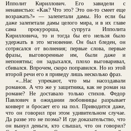
Ипполит Кириллович. Его завидели с
ненавистью: «Как? Что это? Это он-то смеет еще
возражать?» — залепетали дамы. Но если бы
даже залепетали дамы целого мира, и в их главе
сама прокурорша, супруга Ипполита
Кирилловича, то и тогда бы его нельзя было
удержать в это мгновение. Он был бледен, он
сотрясался от волнения; первые слова, первые
фразы, выговоренные им, были даже и
непонятны; он задыхался, плохо выговаривал,
сбивался. Впрочем, скоро поправился. Но из этой
второй речи его я приведу лишь несколько фраз.
«...Нас упрекают, что мы насоздавали
романов. А что же у защитника, как не роман на
романе? Не доставало только стихов. Федор
Павлович в ожидании любовницы разрывает
конверт и бросает его на пол. Приводится даже,
что он говорил при этом удивительном случае.
Да разве это не поэма? И где доказательство, что
он вынул деньги, кто слышал, что он говорил?