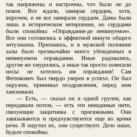
так напряжены и настроены, что было не до
покоя. Все ждали, замирая сердцем, хотя,
впрочем, и не все замирали сердцем. Дамы были
лишь в истерическом нетерпении, но сердцами
были спокойны: «Оправдание-де неминуемое».
Все они готовились к эффектной минуте общего
энтузиазма. Признаюсь, и в мужской половине
залы было чрезвычайно много убежденных в
неминуемом оправдании. Иные радовались,
другие же хмурились, а иные так просто повесили
носы: не хотелось им оправдания! Сам
Фетюкович был твердо уверен в успехе. Он был
окружен, принимал поздравления, перед ним
заискивали.
— Есть, — сказал он в одной группе, как
передавали потом, — есть эти невидимые нити,
связующие защитника с присяжными. Они
завязываются и предчувствуются еще во время
речи. Я ощутил их, они существуют. Дело наше,
будьте спокойны.