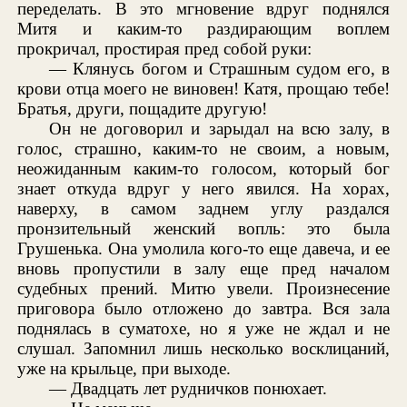
переделать. В это мгновение вдруг поднялся
Митя и каким-то раздирающим воплем
прокричал, простирая пред собой руки:
— Клянусь богом и Страшным судом его, в
крови отца моего не виновен! Катя, прощаю тебе!
Братья, други, пощадите другую!
Он не договорил и зарыдал на всю залу, в
голос, страшно, каким-то не своим, а новым,
неожиданным каким-то голосом, который бог
знает откуда вдруг у него явился. На хорах,
наверху, в самом заднем углу раздался
пронзительный женский вопль: это была
Грушенька. Она умолила кого-то еще давеча, и ее
вновь пропустили в залу еще пред началом
судебных прений. Митю увели. Произнесение
приговора было отложено до завтра. Вся зала
поднялась в суматохе, но я уже не ждал и не
слушал. Запомнил лишь несколько восклицаний,
уже на крыльце, при выходе.
— Двадцать лет рудничков понюхает.