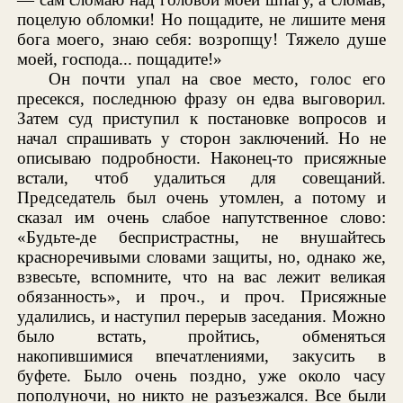
поцелую обломки! Но пощадите, не лишите меня
бога моего, знаю себя: возропщу! Тяжело душе
моей, господа... пощадите!»
Он почти упал на свое место, голос его
пресекся, последнюю фразу он едва выговорил.
Затем суд приступил к постановке вопросов и
начал спрашивать у сторон заключений. Но не
описываю подробности. Наконец-то присяжные
встали, чтоб удалиться для совещаний.
Председатель был очень утомлен, а потому и
сказал им очень слабое напутственное слово:
«Будьте-де беспристрастны, не внушайтесь
красноречивыми словами защиты, но, однако же,
взвесьте, вспомните, что на вас лежит великая
обязанность», и проч., и проч. Присяжные
удалились, и наступил перерыв заседания. Можно
было встать, пройтись, обменяться
накопившимися впечатлениями, закусить в
буфете. Было очень поздно, уже около часу
пополуночи, но никто не разъезжался. Все были