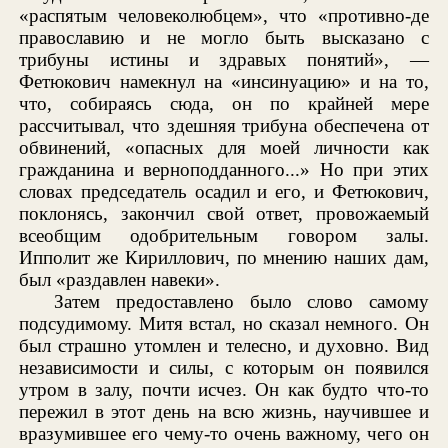
«распятым человеколюбцем», что «противно-де
православию и не могло быть высказано с
трибуны истины и здравых понятий», —
Фетюкович намекнул на «инсинуацию» и на то,
что, собираясь сюда, он по крайней мере
рассчитывал, что здешняя трибуна обеспечена от
обвинений, «опасных для моей личности как
гражданина и верноподданного...» Но при этих
словах председатель осадил и его, и Фетюкович,
поклонясь, закончил свой ответ, провожаемый
всеобщим одобрительным говором залы.
Ипполит же Кириллович, по мнению наших дам,
был «раздавлен навеки».
Затем предоставлено было слово самому
подсудимому. Митя встал, но сказал немного. Он
был страшно утомлен и телесно, и духовно. Вид
независимости и силы, с которым он появился
утром в залу, почти исчез. Он как будто что-то
пережил в этот день на всю жизнь, научившее и
вразумившее его чему-то очень важному, чего он