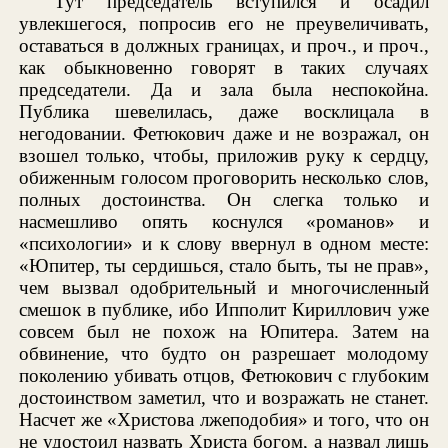
Тут председатель вступился и осадил
увлекшегося, попросив его не преувеличивать,
оставаться в должных границах, и проч., и проч.,
как обыкновенно говорят в таких случаях
председатели. Да и зала была неспокойна.
Публика шевелилась, даже восклицала в
негодовании. Фетюкович даже и не возражал, он
взошел только, чтобы, приложив руку к сердцу,
обиженным голосом проговорить несколько слов,
полных достоинства. Он слегка только и
насмешливо опять коснулся «романов» и
«психологии» и к слову ввернул в одном месте:
«Юпитер, ты сердишься, стало быть, ты не прав»,
чем вызвал одобрительный и многочисленный
смешок в публике, ибо Ипполит Кириллович уже
совсем был не похож на Юпитера. Затем на
обвинение, что будто он разрешает молодому
поколению убивать отцов, Фетюкович с глубоким
достоинством заметил, что и возражать не станет.
Насчет же «Христова лжеподобия» и того, что он
не удостоил назвать Христа богом, а назвал лишь