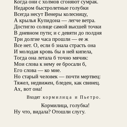
Когда они с холмов сгоняют сумрак.
Недаром быстролетные голубки
Всегда несут Венеры колесницу,
А крылья Купидона — легче ветра.
Достигло солнце самой высшей точки
В дневном пути; и с девяти до полдня
Три долгие часа прошли — ее ж
Все нет. О, если б знала страсть она
И молодая кровь бы в ней кипела,
Тогда она летала б точно мячик:
Мои слова к нему ее бросали б,
Его слова — ко мне.
Но старый человек — почти мертвец:
Тяжел, недвижен, бледен, как свинец.
Ах, вот она!
Входят
кормилица
и
Пьетро
.
Кормилица, голубка!
Ну что, видала? Отошли слугу.