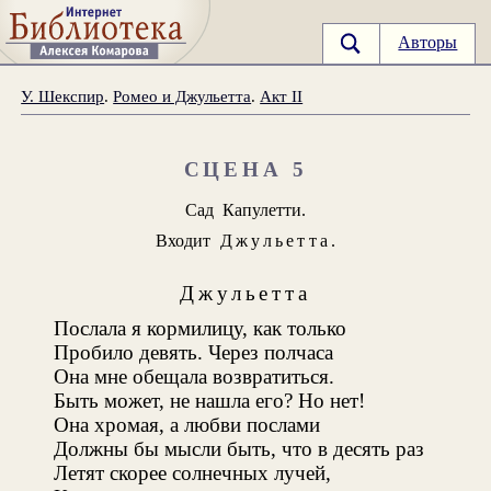
Авторы
У. Шекспир
.
Ромео и Джульетта
.
Акт II
СЦЕНА 5
Сад Капулетти.
Входит
Джульетта
.
Джульетта
Послала я кормилицу, как только
Пробило девять. Через полчаса
Она мне обещала возвратиться.
Быть может, не нашла его? Но нет!
Она хромая, а любви послами
Должны бы мысли быть, что в десять раз
Летят скорее солнечных лучей,