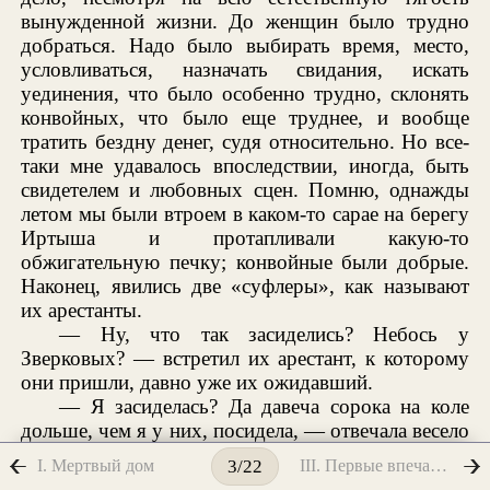
вынужденной жизни. До женщин было трудно
добраться. Надо было выбирать время, место,
условливаться, назначать свидания, искать
уединения, что было особенно трудно, склонять
конвойных, что было еще труднее, и вообще
тратить бездну денег, судя относительно. Но все-
таки мне удавалось впоследствии, иногда, быть
свидетелем и любовных сцен. Помню, однажды
летом мы были втроем в каком-то сарае на берегу
Иртыша и протапливали какую-то
обжигательную печку; конвойные были добрые.
Наконец, явились две «суфлеры», как называют
их арестанты.
— Ну, что так засиделись? Небось у
Зверковых? — встретил их арестант, к которому
они пришли, давно уже их ожидавший.
— Я засиделась? Да давеча сорока на коле
дольше, чем я у них, посидела, — отвечала весело
девица.
I. Мертвый дом
III. Первые впечатления
3/22
Это была наигрязнейшая девица в мире. Она-