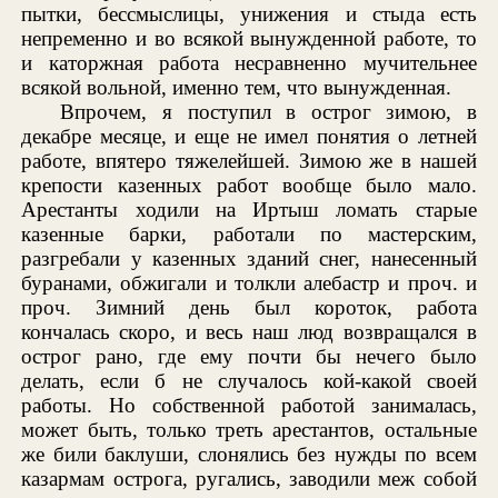
пытки, бессмыслицы, унижения и стыда есть
непременно и во всякой вынужденной работе, то
и каторжная работа несравненно мучительнее
всякой вольной, именно тем, что вынужденная.
Впрочем, я поступил в острог зимою, в
декабре месяце, и еще не имел понятия о летней
работе, впятеро тяжелейшей. Зимою же в нашей
крепости казенных работ вообще было мало.
Арестанты ходили на Иртыш ломать старые
казенные барки, работали по мастерским,
разгребали у казенных зданий снег, нанесенный
буранами, обжигали и толкли алебастр и проч. и
проч. Зимний день был короток, работа
кончалась скоро, и весь наш люд возвращался в
острог рано, где ему почти бы нечего было
делать, если б не случалось кой-какой своей
работы. Но собственной работой занималась,
может быть, только треть арестантов, остальные
же били баклуши, слонялись без нужды по всем
казармам острога, ругались, заводили меж собой