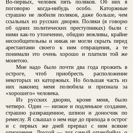
Во-первых, человек пять поляков. Об них я
поговорю когда-нибудь особо. Каторжные
страшно не любили поляков, даже больше, чем
ссыльных из русских дворян. Поляки (я говорю
об одних политических преступниках) были с
ними как-то утонченно, обидно вежливы, крайне
несообщительны и никак не могли скрыть перед
арестантами своего к ним отвращения, а те
понимали это очень хорошо и платили той же
монетою.
Мне надо было почти два года прожить в
остроге, чтоб приобресть расположение
некоторых из каторжных. Но большая часть из
них наконец меня полюбила и признала за
«хорошего» человека.
Из русских дворян, кроме меня, было
четверо. Один — низкое и подленькое создание,
страшно развращенное, шпион и доносчик по
ремеслу. Я слышал о нем еще до прихода в острог
и с первых же дней прервал с ним всякие
отношения. Другой — тот самый отцеубийца, о