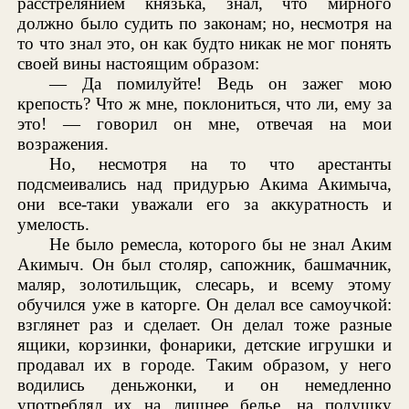
расстрелянием князька, знал, что мирного
должно было судить по законам; но, несмотря на
то что знал это, он как будто никак не мог понять
своей вины настоящим образом:
— Да помилуйте! Ведь он зажег мою
крепость? Что ж мне, поклониться, что ли, ему за
это! — говорил он мне, отвечая на мои
возражения.
Но, несмотря на то что арестанты
подсмеивались над придурью Акима Акимыча,
они все-таки уважали его за аккуратность и
умелость.
Не было ремесла, которого бы не знал Аким
Акимыч. Он был столяр, сапожник, башмачник,
маляр, золотильщик, слесарь, и всему этому
обучился уже в каторге. Он делал все самоучкой:
взглянет раз и сделает. Он делал тоже разные
ящики, корзинки, фонарики, детские игрушки и
продавал их в городе. Таким образом, у него
водились деньжонки, и он немедленно
употреблял их на лишнее белье, на подушку