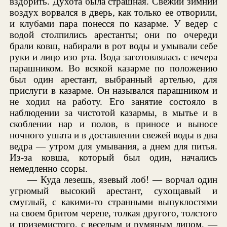
вздорить. Духота была страшная. Свежий зимний
воздух ворвался в дверь, как только ее отворили,
и клубами пара понесся по казарме. У ведер с
водой столпились арестанты; они по очереди
брали ковш, набирали в рот воды и умывали себе
руки и лицо изо рта. Вода заготовлялась с вечера
парашником. Во всякой казарме по положению
был один арестант, выбранный артелью, для
прислуги в казарме. Он назывался парашником и
не ходил на работу. Его занятие состояло в
наблюдении за чистотой казармы, в мытье и в
скоблении нар и полов, в приносе и выносе
ночного ушата и в доставлении свежей воды в два
ведра — утром для умывания, а днем для питья.
Из-за ковша, который был один, начались
немедленно ссоры.
— Куда лезешь, язевый лоб! — ворчал один
угрюмый высокий арестант, сухощавый и
смуглый, с какими-то странными выпуклостями
на своем бритом черепе, толкая другого, толстого
и приземистого, с веселым и румяным лицом, —