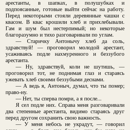
арестанты, в шапках, в полушубках и
подпоясанные, готовые выйти сейчас на работу.
Перед некоторыми стояли деревянные чашки с
квасом. В квас крошили хлеб и прихлебывали.
Гам и шум был нестерпимый; но некоторые
благоразумно и тихо разговаривали по углам.
— Старичку Антонычу хлеб да соль,
здравствуй! — проговорил молодой арестант,
усаживаясь подле нахмуренного и беззубого
арестанта.
— Ну, здравствуй, коли не шутишь, —
проговорил тот, не поднимая глаз и стараясь
ужевать хлеб своими беззубыми деснами.
— А ведь я, Антоныч, думал, что ты помер;
право-ну.
— Нет, ты сперва помри, а я после...
Я сел подле них. Справа меня разговаривали
два степенные арестанта, видимо стараясь друг
перед другом сохранить свою важность.
— У меня небось не украдут, — говорил