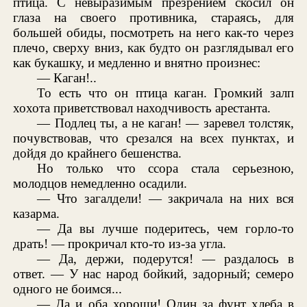
птица. С невыразимым презрением скосил он
глаза на своего противника, стараясь, для
большей обиды, посмотреть на него как-то через
плечо, сверху вниз, как будто он разглядывал его
как букашку, и медленно и внятно произнес:
— Каган!..
То есть что он птица каган. Громкий залп
хохота приветствовал находчивость арестанта.
— Подлец ты, а не каган! — заревел толстяк,
почувствовав, что срезался на всех пунктах, и
дойдя до крайнего бешенства.
Но только что ссора стала серьезною,
молодцов немедленно осадили.
— Что загалдели! — закричала на них вся
казарма.
— Да вы лучше подеритесь, чем горло-то
драть! — прокричал кто-то из-за угла.
— Да, держи, подерутся! — раздалось в
ответ. — У нас народ бойкий, задорный; семеро
одного не боимся...
— Да и оба хороши! Один за фунт хлеба в