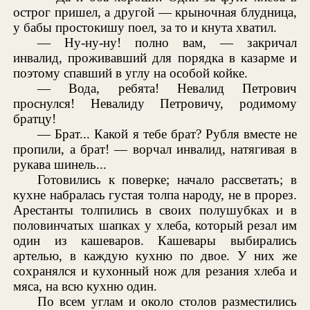
острог пришел, а другой — крыночная блудница,
у бабы простокишу поел, за то и кнута хватил.
— Ну-ну-ну! полно вам, — закричал
инвалид, проживавший для порядка в казарме и
поэтому спавший в углу на особой койке.
— Вода, ребята! Невалид Петрович
проснулся! Невалиду Петровичу, родимому
братцу!
— Брат... Какой я тебе брат? Рубля вместе не
пропили, а брат! — ворчал инвалид, натягивая в
рукава шинель...
Готовились к поверке; начало рассветать; в
кухне набралась густая толпа народу, не в прорез.
Арестанты толпились в своих полушубках и в
половинчатых шапках у хлеба, который резал им
один из кашеваров. Кашевары выбирались
артелью, в каждую кухню по двое. У них же
сохранялся и кухонный нож для резания хлеба и
мяса, на всю кухню один.
По всем углам и около столов разместились