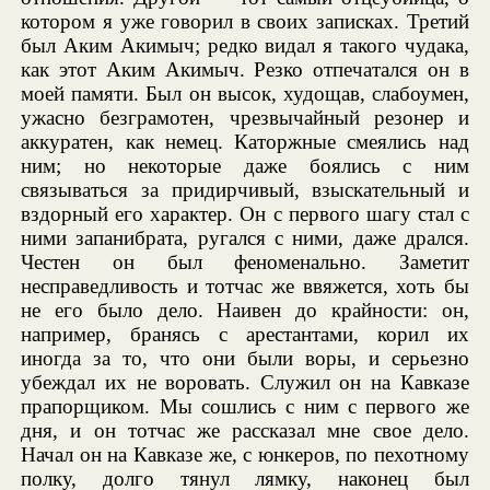
котором я уже говорил в своих записках. Третий
был Аким Акимыч; редко видал я такого чудака,
как этот Аким Акимыч. Резко отпечатался он в
моей памяти. Был он высок, худощав, слабоумен,
ужасно безграмотен, чрезвычайный резонер и
аккуратен, как немец. Каторжные смеялись над
ним; но некоторые даже боялись с ним
связываться за придирчивый, взыскательный и
вздорный его характер. Он с первого шагу стал с
ними запанибрата, ругался с ними, даже дрался.
Честен он был феноменально. Заметит
несправедливость и тотчас же ввяжется, хоть бы
не его было дело. Наивен до крайности: он,
например, бранясь с арестантами, корил их
иногда за то, что они были воры, и серьезно
убеждал их не воровать. Служил он на Кавказе
прапорщиком. Мы сошлись с ним с первого же
дня, и он тотчас же рассказал мне свое дело.
Начал он на Кавказе же, с юнкеров, по пехотному
полку, долго тянул лямку, наконец был