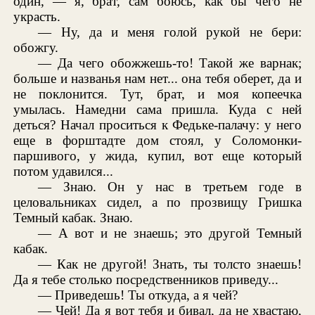
один, — я, брат, сам боюсь, как бы чего не
украсть.
— Ну, да и меня голой рукой не бери:
обожгу.
— Да чего обожжешь-то! Такой же варнак;
больше и названья нам нет... она тебя оберет, да и
не поклонится. Тут, брат, и моя копеечка
умылась. Намедни сама пришла. Куда с ней
деться? Начал проситься к Федьке-палачу: у него
еще в форштадте дом стоял, у Соломонки-
паршивого, у жида, купил, вот еще который
потом удавился...
— Знаю. Он у нас в третьем годе в
целовальниках сидел, а по прозвищу Гришка
Темный кабак. Знаю.
— А вот и не знаешь; это другой Темный
кабак.
— Как не другой! Знать, ты толсто знаешь!
Да я тебе столько посредственников приведу...
— Приведешь! Ты откуда, а я чей?
— Чей! Да я вот тебя и бивал, да не хвастаю,