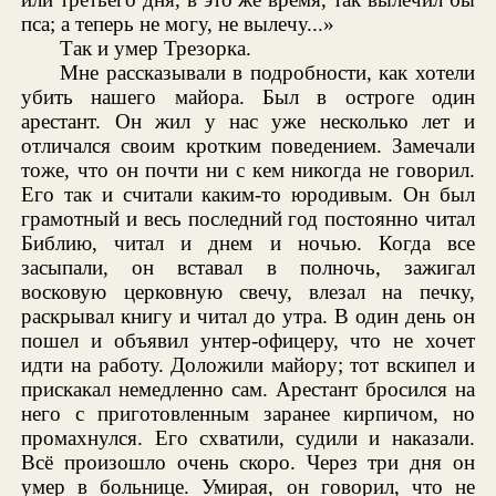
пса; а теперь не могу, не вылечу...»
Так и умер Трезорка.
Мне рассказывали в подробности, как хотели
убить нашего майора. Был в остроге один
арестант. Он жил у нас уже несколько лет и
отличался своим кротким поведением. Замечали
тоже, что он почти ни с кем никогда не говорил.
Его так и считали каким-то юродивым. Он был
грамотный и весь последний год постоянно читал
Библию, читал и днем и ночью. Когда все
засыпали, он вставал в полночь, зажигал
восковую церковную свечу, влезал на печку,
раскрывал книгу и читал до утра. В один день он
пошел и объявил унтер-офицеру, что не хочет
идти на работу. Доложили майору; тот вскипел и
прискакал немедленно сам. Арестант бросился на
него с приготовленным заранее кирпичом, но
промахнулся. Его схватили, судили и наказали.
Всё произошло очень скоро. Через три дня он
умер в больнице. Умирая, он говорил, что не