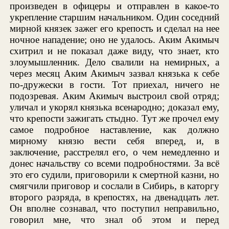
произведен в офицеры и отправлен в какое-то
укрепление старшим начальником. Один соседний
мирной князек зажег его крепость и сделал на нее
ночное нападение; оно не удалось. Аким Акимыч
схитрил и не показал даже виду, что знает, кто
злоумышленник. Дело свалили на немирных, а
через месяц Аким Акимыч зазвал князька к себе
по-дружески в гости. Тот приехал, ничего не
подозревая. Аким Акимыч выстроил свой отряд;
уличал и укорял князька всенародно; доказал ему,
что крепости зажигать стыдно. Тут же прочел ему
самое подробное наставление, как должно
мирному князю вести себя вперед, и, в
заключение, расстрелял его, о чем немедленно и
донес начальству со всеми подробностями. За всё
это его судили, приговорили к смертной казни, но
смягчили приговор и сослали в Сибирь, в каторгу
второго разряда, в крепостях, на двенадцать лет.
Он вполне сознавал, что поступил неправильно,
говорил мне, что знал об этом и перед