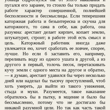
пугался его заранее, то стоило бы только придать
работе характер совершенной, полнейшей
бесполезности и бессмыслицы. Если теперешняя
каторжная работа и безынтересна и скучна для
каторжного, то сама в себе, как работа, она
разумна: арестант делает кирпич, копает землю,
штукатурит, строит; в работе этой есть смысл и
цель. Каторжный работник иногда даже
увлекается ею, хочет сработать ее ловчее, спорее,
лучше. Но если б заставить его, например,
переливать воду из одного ушата в другой, а из
другого в первый, толочь песок, перетаскивать
кучу земли с одного места на другое и обратно,
— я думаю, арестант удавился бы через несколько
дней или наделал бы тысячу преступлений, чтоб
хоть умереть, да выйти из такого унижения,
стыда и муки. Разумеется, такое наказание
обратилось бы в пытку, в мщение и было бы
бессмысленно, потому что не достигало бы
никакой разумной цели. Но так как часть такой