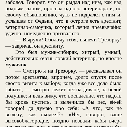
заболел. Говорят, что он рыдал над ним, как над
родным сыном; прогнал одного ветеринара и, по
своему обыкновению, чуть не подрался с ним и,
услышав от Федьки, что в остроге есть арестант,
ветеринар-самоучка, который лечил чрезвычайно
удачно, немедленно призвал его.
— Выручи! Озолочу тебя, вылечи Трезорку!
— закричал он арестанту.
Это был мужик-сибиряк, хитрый, умный,
действительно очень ловкий ветеринар, но вполне
мужичок.
— Смотрю я на Трезорку, — рассказывал он
потом арестантам, впрочем, долго спустя после
своего визита к майору, когда уже всё дело было
забыто, — смотрю: лежит пес на диване, на белой
подушке; и ведь вижу, что воспаление, что надоть
бы кровь пустить, и вылечился бы пес, ей-ей
говорю! да думаю про себя: «А что, как не
вылечу, как околеет?» «Нет, говорю, ваше
высокоблагородие, поздно позвали; кабы вчера
или третьего дня, в это же время, так вылечил бы