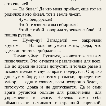
а то еще чей!
— Ты бивал! Да кто меня прибьет, еще тот не
родился; а кто бивал, тот в земле лежит.
— Чума бендерская!
— Чтоб те язвила язва сибирская!
— Чтоб с тобой говорила турецкая сабля!.. И
пошла ругань.
— Ну-ну-ну! Загалдели! — закричали
кругом. — На воле не умели жить; рады, что
здесь до чистяка добрались...
Тотчас уймут. Ругаться, «колотить» языком
позволяется. Это отчасти и развлечение для всех.
Но до драки не всегда допустят, и только разве в
исключительном случае враги подерутся. О драке
донесут майору; начнутся розыски, приедет сам
майор, — одним словом, всем нехорошо будет, а
потому-то драка и не допускается. Да и сами
враги ругаются больше для развлечения, для
упражнения в слоге. Нередко сами себя
обманывают, начинают с страшной горячкой,