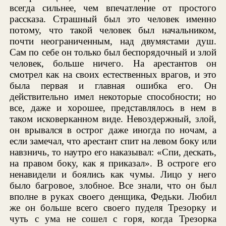
всегда сильнее, чем впечатление от простого
рассказа. Страшный был это человек именно
потому, что такой человек был начальником,
почти неограниченным, над двумястами душ.
Сам по себе он только был беспорядочный и злой
человек, больше ничего. На арестантов он
смотрел как на своих естественных врагов, и это
была первая и главная ошибка его. Он
действительно имел некоторые способности; но
все, даже и хорошее, представлялось в нем в
таком исковерканном виде. Невоздержный, злой,
он врывался в острог даже иногда по ночам, а
если замечал, что арестант спит на левом боку или
навзничь, то наутро его наказывал: «Спи, дескать,
на правом боку, как я приказал». В остроге его
ненавидели и боялись как чумы. Лицо у него
было багровое, злобное. Все знали, что он был
вполне в руках своего денщика, Федьки. Любил
же он больше всего своего пуделя Трезорку и
чуть с ума не сошел с горя, когда Трезорка