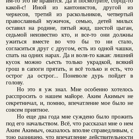
им-то это не нравится. Да и посмотрите, сброд-то
какой-с! Иной из кантонистов, другой из
черкесов, третий из раскольников, четвертый
православный мужичок, семью, детей милых
оставил на родине, пятый жид, шестой цыган,
седьмой неизвестно кто, и все-то они должны
ужиться вместе во что бы то ни стало,
согласиться друг с другом, есть из одной чашки,
спать на одних нарах. Да и воля-то какая: лишний
кусок можно съесть только украдкой, всякий
грош в сапоги прятать, и всё только и есть, что
острог да острог... Поневоле дурь пойдет в
голову.
Но это я уж знал. Мне особенно хотелось
расспросить о нашем майоре. Аким Акимыч не
секретничал, и, помню, впечатление мое было не
совсем приятное.
Но еще два года мне суждено было прожить
под его начальством. Всё, что рассказал мне о нем
Аким Акимыч, оказалось вполне справедливым, с
тою разницею, что впечатление действительности