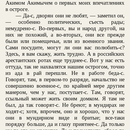
Акимом Акимычем о первых моих впечатлениях
в остроге.
— Да-с, дворян они не любят, — заметил он,
— особенно политических, съесть рады;
немудрено-с. Во-первых, вы и народ другой, на
них не похожий, а во-вторых, они все прежде
были или помещичьи, или из военного звания.
Сами посудите, могут ли они вас полюбить-с?
Здесь, я вам скажу, жить трудно. А в российских
арестантских ротах еще труднее-с. Вот у нас есть
оттуда, так не нахвалятся нашим острогом, точно
из ада в рай перешли. Не в работе беда-с.
Говорят, там, в первом-то разряде, начальство не
совершенно военное-с, по крайней мере другим
манером, чем у нас, поступает-с. Там, говорят,
ссыльный может жить своим домком. Я там не
был, да так говорят-с. Не бреют; в мундирах не
ходят-с; хотя, впрочем, оно и хорошо, что у нас
они в мундирном виде и бритые; все-таки
порядку больше, да и глазу приятнее-с. Да только