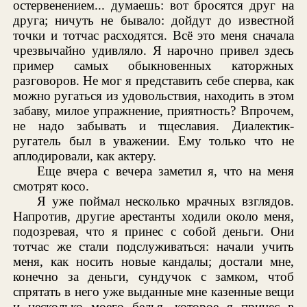
остервенением... думаешь: вот бросятся друг на
друга; ничуть не бывало: дойдут до известной
точки и тотчас расходятся. Всё это меня сначала
чрезвычайно удивляло. Я нарочно привел здесь
пример самых обыкновенных каторжных
разговоров. Не мог я представить себе сперва, как
можно ругаться из удовольствия, находить в этом
забаву, милое упражнение, приятность? Впрочем,
не надо забывать и тщеславия. Диалектик-
ругатель был в уважении. Ему только что не
аплодировали, как актеру.
Еще вчера с вечера заметил я, что на меня
смотрят косо.
Я уже поймал несколько мрачных взглядов.
Напротив, другие арестанты ходили около меня,
подозревая, что я принес с собой деньги. Они
тотчас же стали подслуживаться: начали учить
меня, как носить новые кандалы; достали мне,
конечно за деньги, сундучок с замком, чтоб
спрятать в него уже выданные мне казенные вещи
и несколько моего белья, которое я принес в