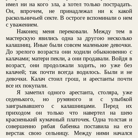
имел ни на кого зла, а хотел только пострадать.
Он, впрочем, не принадлежал ни к какой
раскольничьей секте. В остроге вспоминали о нем
с уважением.
Наконец меня перековали. Между тем в
мастерскую явились одна за другою несколько
калашниц. Иные были совсем маленькие девочки.
До зрелого возраста они ходили обыкновенно с
калачами; матери пекли, а они продавали. Войдя в
возраст, они продолжали ходить, но уже без
калачей; так почти всегда водилось. Были и не
девочки. Калач стоил грош, и арестанты почти
все их покупали.
Я заметил одного арестанта, столяра, уже
седенького, но румяного и с улыбкой
заигрывавшего с калашницами. Перед их
приходом он только что навертел на шею
красненький кумачный платочек. Одна толстая и
совершенно рябая бабенка поставила на его
верстак свою сельницу. Между ними начался