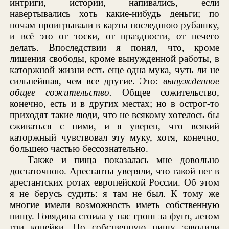
интриги, истории, напивались, если
навертывались хоть какие-нибудь деньги; по
ночам проигрывали в карты последнюю рубашку,
и всё это от тоски, от праздности, от нечего
делать. Впоследствии я понял, что, кроме
лишения свободы, кроме вынужденной работы, в
каторжной жизни есть еще одна мука, чуть ли не
сильнейшая, чем все другие. Это:
вынужденное
общее сожительство.
Общее сожительство,
конечно, есть и в других местах; но в острог-то
приходят такие люди, что не всякому хотелось бы
сживаться с ними, и я уверен, что всякий
каторжный чувствовал эту муку, хотя, конечно,
большею частью бессознательно.
Также и пища показалась мне довольно
достаточною. Арестанты уверяли, что такой нет в
арестантских ротах европейской России. Об этом
я не берусь судить: я там не был. К тому же
многие имели возможность иметь собственную
пищу. Говядина стоила у нас грош за фунт, летом
три копейки. Но собственную пищу заводили