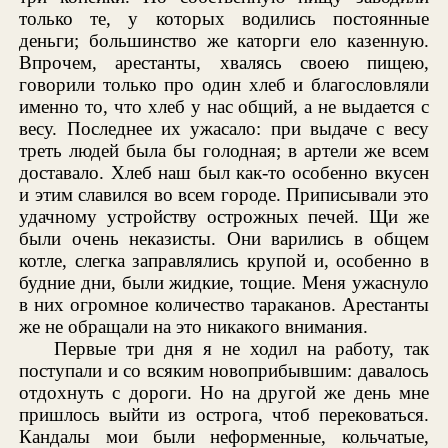
только те, у которых водились постоянные
деньги; большинство же каторги ело казенную.
Впрочем, арестанты, хвалясь своею пищею,
говорили только про один хлеб и благословляли
именно то, что хлеб у нас общий, а не выдается с
весу. Последнее их ужасало: при выдаче с весу
треть людей была бы голодная; в артели же всем
доставало. Хлеб наш был как-то особенно вкусен
и этим славился во всем городе. Приписывали это
удачному устройству острожных печей. Щи же
были очень неказисты. Они варились в общем
котле, слегка заправлялись крупой и, особенно в
будние дни, были жидкие, тощие. Меня ужаснуло
в них огромное количество тараканов. Арестанты
же не обращали на это никакого внимания.
Первые три дня я не ходил на работу, так
поступали и со всяким новоприбывшим: давалось
отдохнуть с дороги. Но на другой же день мне
пришлось выйти из острога, чтоб перековаться.
Кандалы мои были неформенные, кольчатые,