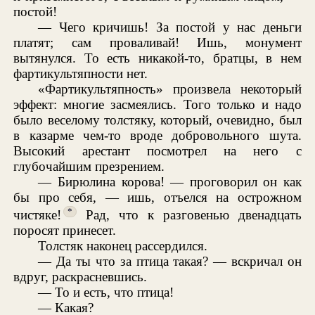
постой!
— Чего кричишь! За постой у нас деньги
платят; сам проваливай! Ишь, монумент
вытянулся. То есть никакой-то, братцы, в нем
фартикультяпности нет.
«Фартикультяпность» произвела некоторый
эффект: многие засмеялись. Того только и надо
было веселому толстяку, который, очевидно, был
в казарме чем-то вроде добровольного шута.
Высокий арестант посмотрел на него с
глубочайшим презрением.
— Бирюлина корова! — проговорил он как
бы про себя, — ишь, отъелся на острожном
*
чистяке!
Рад, что к разговенью двенадцать
поросят принесет.
Толстяк наконец рассердился.
— Да ты что за птица такая? — вскричал он
вдруг, раскрасневшись.
— То и есть, что птица!
— Какая?