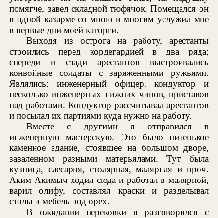
помягче, завел складной тюфячок. Помещался он
в одной казарме со мною и многим услужил мне
в первые дни моей каторги.
Выходя из острога на работу, арестанты
строились перед кордегардией в два ряда;
спереди и сзади арестантов выстроивались
конвойные солдаты с заряженными ружьями.
Являлись: инженерный офицер, кондуктор и
несколько инженерных нижних чинов, приставов
над работами. Кондуктор рассчитывал арестантов
и посылал их партиями куда нужно на работу.
Вместе с другими я отправился в
инженерную мастерскую. Это было низенькое
каменное здание, стоявшее на большом дворе,
заваленном разными матерьялами. Тут была
кузница, слесарня, столярная, малярная и проч.
Аким Акимыч ходил сюда и работал в малярной,
варил олифу, составлял краски и разделывал
столы и мебель под орех.
В ожидании перековки я разговорился с