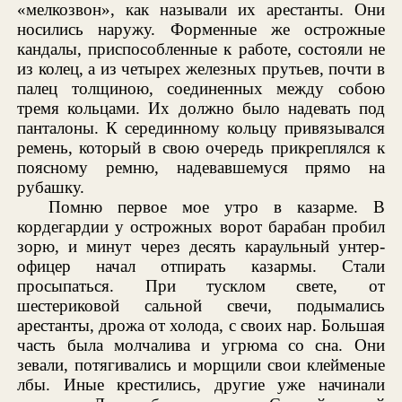
«мелкозвон», как называли их арестанты. Они
носились наружу. Форменные же острожные
кандалы, приспособленные к работе, состояли не
из колец, а из четырех железных прутьев, почти в
палец толщиною, соединенных между собою
тремя кольцами. Их должно было надевать под
панталоны. К серединному кольцу привязывался
ремень, который в свою очередь прикреплялся к
поясному ремню, надевавшемуся прямо на
рубашку.
Помню первое мое утро в казарме. В
кордегардии у острожных ворот барабан пробил
зорю, и минут через десять караульный унтер-
офицер начал отпирать казармы. Стали
просыпаться. При тусклом свете, от
шестериковой сальной свечи, подымались
арестанты, дрожа от холода, с своих нар. Большая
часть была молчалива и угрюма со сна. Они
зевали, потягивались и морщили свои клейменые
лбы. Иные крестились, другие уже начинали