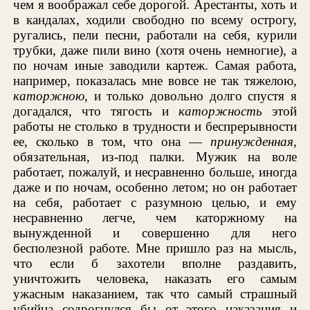
чем я воображал себе дорогой. Арестанты, хоть и
в кандалах, ходили свободно по всему острогу,
ругались, пели песни, работали на себя, курили
трубки, даже пили вино (хотя очень немногие), а
по ночам иные заводили картеж. Самая работа,
например, показалась мне вовсе не так тяжелою,
каторжною
, и только довольно долго спустя я
догадался, что тягость и
каторжность
этой
работы не столько в трудности и беспрерывности
ее, сколько в том, что она —
принужденная
,
обязательная, из-под палки. Мужик на воле
работает, пожалуй, и несравненно больше, иногда
даже и по ночам, особенно летом; но он работает
на себя, работает с разумною целью, и ему
несравненно легче, чем каторжному на
вынужденной и совершенно для него
бесполезной работе. Мне пришло раз на мысль,
что если б захотели вполне раздавить,
уничтожить человека, наказать его самым
ужасным наказанием, так что самый страшный
убийца содрогнулся бы от этого наказания и