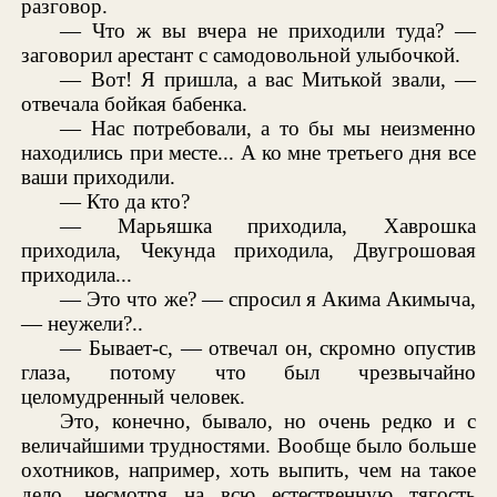
разговор.
— Что ж вы вчера не приходили туда? —
заговорил арестант с самодовольной улыбочкой.
— Вот! Я пришла, а вас Митькой звали, —
отвечала бойкая бабенка.
— Нас потребовали, а то бы мы неизменно
находились при месте... А ко мне третьего дня все
ваши приходили.
— Кто да кто?
— Марьяшка приходила, Хаврошка
приходила, Чекунда приходила, Двугрошовая
приходила...
— Это что же? — спросил я Акима Акимыча,
— неужели?..
— Бывает-с, — отвечал он, скромно опустив
глаза, потому что был чрезвычайно
целомудренный человек.
Это, конечно, бывало, но очень редко и с
величайшими трудностями. Вообще было больше
охотников, например, хоть выпить, чем на такое
дело, несмотря на всю естественную тягость