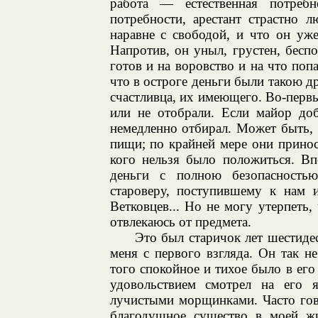
работа — естественная потреб
потребности, арестант страстно 
наравне с свободой, и что он уже
Напротив, он уныл, грустен, беспо
готов и на воровство и на что поп
что в остроге деньги были такою д
счастливца, их имеющего. Во-первы
или не отобрали. Если майор доб
немедленно отбирал. Может быть, 
пищи; по крайней мере они принос
кого нельзя было положиться. Вп
деньги с полною безопасностью
староверу, поступившему к нам и
Ветковцев... Но не могу утерпеть, 
отвлекаюсь от предмета.
Это был старичок лет шестидес
меня с первого взгляда. Он так н
того спокойное и тихое было в его
удовольствием смотрел на его я
лучистыми морщинками. Часто гово
благодушное существо в моей жи