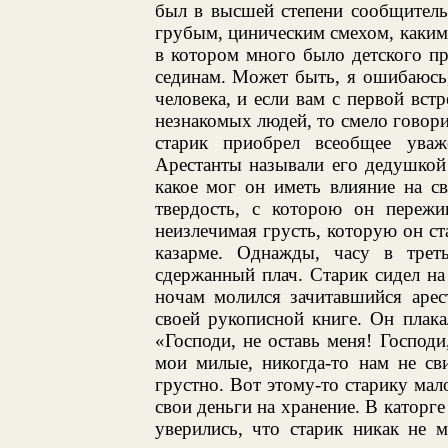
был в высшей степени сообщитель
грубым, циническим смехом, каким
в котором много было детского п
сединам. Может быть, я ошибаюсь,
человека, и если вам с первой вст
незнакомых людей, то смело говори
старик приобрел всеобщее уваж
Арестанты называли его дедушкой 
какое мог он иметь влияние на с
твердость, с которою он пережив
неизлечимая грусть, которую он ст
казарме. Однажды, часу в трет
сдержанный плач. Старик сидел на
ночам молился зачитавшийся арес
своей рукописной книге. Он плака
«Господи, не оставь меня! Господ
мои милые, никогда-то нам не сви
грустно. Вот этому-то старику мал
свои деньги на хранение. В каторге
уверились, что старик никак не м