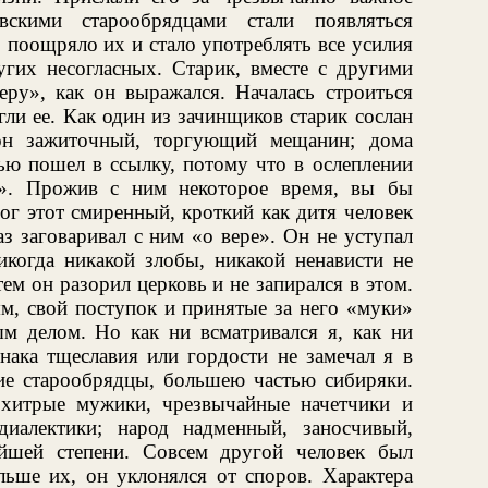
вскими старообрядцами стали появляться
 поощряло их и стало употреблять все усилия
гих несогласных. Старик, вместе с другими
еру», как он выражался. Началась строиться
гли ее. Как один из зачинщиков старик сослан
он зажиточный, торгующий мещанин; дома
тью пошел в ссылку, потому что в ослеплении
у». Прожив с ним некоторое время, вы бы
мог этот смиренный, кроткий как дитя человек
з заговаривал с ним «о вере». Он не уступал
икогда никакой злобы, никакой ненависти не
ем он разорил церковь и не запирался в этом.
ям, свой поступок и принятые за него «муки»
м делом. Но как ни всматривался я, как ни
знака тщеславия или гордости не замечал я в
гие старообрядцы, большею частью сибиряки.
 хитрые мужики, чрезвычайные начетчики и
иалектики; народ надменный, заносчивый,
йшей степени. Совсем другой человек был
льше их, он уклонялся от споров. Характера