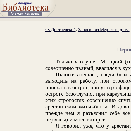
Ф. Достоевский
.
Записки из Мертвого дома
Перв
Только что ушел М—цкий (тот
совершенно пьяный, ввалился в ку
Пьяный арестант, среди бела 
выходить на работу, при строго
приехать в острог, при унтер-офи
остроге безотлучно, при караульн
этих строгостях совершенно спут
арестантском житье-бытье. И дово
прежде чем я разъяснил себе все
первые дни моей каторги.
Я говорил уже, что у арестант