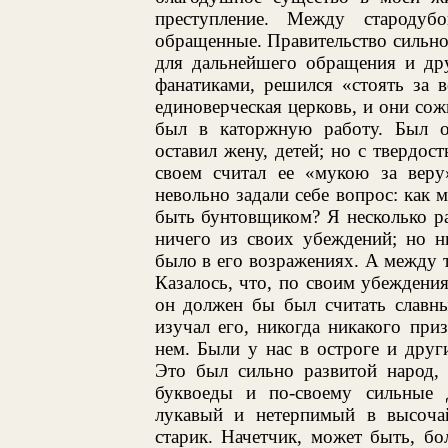
преступление. Между стародубо
обращенные. Правительство сильно
для дальнейшего обращения и дру
фанатиками, решился «стоять за в
единоверческая церковь, и они сож
был в каторжную работу. Был 
оставил жену, детей; но с твердос
своем считал ее «мукою за вер
невольно задали себе вопрос: как 
быть бунтовщиком? Я несколько ра
ничего из своих убеждений; но н
было в его возражениях. А между т
Казалось, что, по своим убеждени
он должен бы был считать славны
изучал его, никогда никакого при
нем. Были у нас в остроге и дру
Это был сильно развитой народ,
буквоеды и по-своему сильные д
лукавый и нетерпимый в высоча
старик. Начетчик, может быть, бо