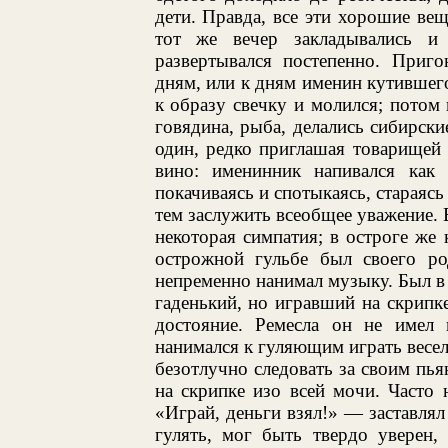
дети. Правда, все эти хорошие вещ
тот же вечер закладывались и 
развертывался постепенно. Приг
дням, или к дням именин кутившего
к образу свечку и молился; потом 
говядина, рыба, делались сибирские
один, редко приглашая товарищей 
вино: именинник напивался как 
покачиваясь и спотыкаясь, стараясь 
тем заслужить всеобщее уважение. 
некоторая симпатия; в остроге же
острожной гульбе был своего род
непременно нанимал музыку. Был в 
гаденький, но игравший на скрипк
достояние. Ремесла он не имел
нанимался к гуляющим играть весел
безотлучно следовать за своим пь
на скрипке изо всей мочи. Часто н
«Играй, деньги взял!» — заставлял 
гулять, мог быть твердо уверен,