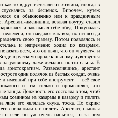
и как-то вдруг исчезали от хозяина, иногда в
спускались за бесценок. Впрочем, кутеж
онялся он обыкновенно или к праздничным
. Арестант-именинник, вставая поутру, ставил
наряжался и заказывал себе обед. Покупалась
 пельмени; он наедался как вол, почти всегда
разделить свою трапезу. Потом появлялось и
стелька и непременно ходил по казармам,
показать всем, что он пьян, что он «гуляет», и
Везде в русском народе к пьяному чувствуется
 к загулявшему даже делались почтительны. В
а аристократизм. Развеселившись, арестант
остроге один полячок из беглых солдат, очень
е и имевший при себе инструмент — всё свое
 никакого и тем только и промышлял, что
ые танцы. Должность его состояла в том, чтоб
яным хозяином из казармы в казарму и пилить
а лице его являлась скука, тоска. Но окрик:
его снова пилить и пилить. Арестант, начиная
 что если он уж очень напьется, то за ним