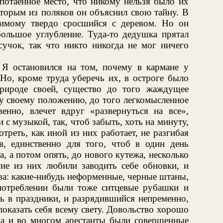
 потаенное место, что никому нельзя было их
оторым из поляков он объяснил свою тайну. В
димому твердо сросшийся с деревом. Но он
большое углубление. Туда-то дедушка прятал
сучок, так что никто никогда не мог ничего
. Я остановился на том, почему в кармане у
 Но, кроме труда уберечь их, в остроге было
природе своей, существо до того жаждущее
му своему положению, до того легкомысленное
венно, влечет вдруг «развернуться на все»,
и с музыкой, так, чтоб забыть, хоть на минуту,
треть, как иной из них работает, не разгибая
в, единственно для того, чтоб в один день
та, а потом опять, до нового кутежа, несколько
гие из них любили заводить себе обновки, и
ва: какие-нибудь неформенные, черные штаны,
потреблении были тоже ситцевые рубашки и
ь в праздники, и разрядившийся непременно,
показать себя всему свету. Довольство хорошо
 да и во многом арестанты были совершенные