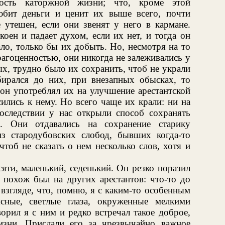
ность каторжной жизни; что, кроме этой
любит деньги и ценит их выше всего, почти
 утешен, если они звенят у него в кармане.
коен и падает духом, если их нет, и тогда он
ало, только бы их добыть. Но, несмотря на то
рагоценностью, они никогда не залеживались у
х, трудно было их сохранить, чтоб не украли
ирался до них, при внезапных обысках, то
он употреблял их на улучшение арестантской
ились к нему. Но всего чаще их крали: ни на
оследствии у нас открыли способ сохранять
. Они отдавались на сохранение старику
з стародубовских слобод, бывших когда-то
чтоб не сказать о нем несколько слов, хотя и
яти, маленький, седенький. Он резко поразил
е похож был на других арестантов: что-то до
 взгляде, что, помню, я с каким-то особенным
сные, светлые глаза, окруженные мелкими
рил я с ним и редко встречал такое доброе,
зни. Прислали его за чрезвычайно важное