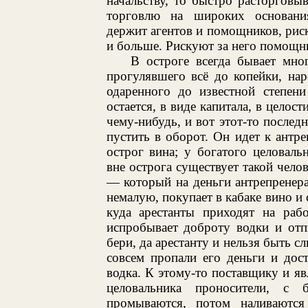
начальству, то быстро расторговы
торговлю на широких основаниях
держит агентов и помощников, риск
и больше. Рискуют за него помощн
В остроге всегда бывает мно
прогулявшего всё до копейки, нар
одаренного до известной степен
остается, в виде капитала, в целос
чему-нибудь, и вот этот-то послед
пустить в оборот. Он идет к антр
острог вина; у богатого целоваль
вне острога существует такой челов
— который на деньги антрепренера
немалую, покупает в кабаке вино и 
куда арестанты приходят на рабо
испробывает доброту водки и отп
бери, да арестанту и нельзя быть 
совсем пропали его деньги и доста
водка. К этому-то поставщику и я
целовальника проносители, с
промываются, потом наливаются