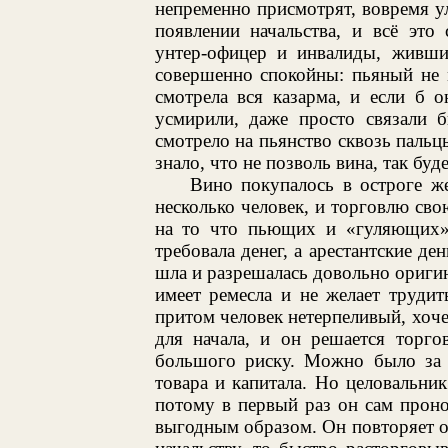
непременно присмотрят, вовремя ул
появлении начальства, и всё это
унтер-офицер и инвалиды, живши
совершенно спокойны: пьяный не 
смотрела вся казарма, и если б 
усмирили, даже просто связали 
смотрело на пьянство сквозь пальц
знало, что не позволь вина, так буд
Вино покупалось в остроге ж
несколько человек, и торговлю св
на то что пьющих и «гуляющих»
требовала денег, а арестантские де
шла и разрешалась довольно ориги
имеет ремесла и не желает трудит
притом человек нетерпеливый, хочет
для начала, и он решается торго
большого риску. Можно было за 
товара и капитала. Но целовальник
потому в первый раз он сам пронос
выгодным образом. Он повторяет оп