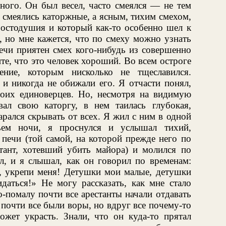
ного. Он был весел, часто смеялся — не тем
 смеялись каторжные, а ясным, тихим смехом,
ростодушия и который как-то особенно шел к
 но мне кажется, что по смеху можно узнать
речи приятен смех кого-нибудь из совершенно
те, что это человек хороший. Во всем остроге
ение, которым нисколько не тщеславился.
и никогда не обижали его. Я отчасти понял,
воих единоверцев. Но, несмотря на видимую
ал свою каторгу, в нем таилась глубокая,
арался скрывать от всех. Я жил с ним в одной
ьем ночи, я проснулся и услышал тихий,
 печи (той самой, на которой прежде него по
тант, хотевший убить майора) и молился по
л, и я слышал, как он говорил по временам:
и, укрепи меня! Детушки мои малые, детушки
даться!» Не могу рассказать, как мне стало
о-помалу почти все арестанты начали отдавать
 почти все были воры, но вдруг все почему-то
ожет украсть. Знали, что он куда-то прятал