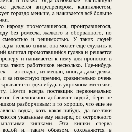
вается, и только тогда основывает настоящую
: делается антрепренером, капиталистом,
ует гораздо меньше, а наживается всё больше
ики.
го народу промотавшегося, проигравшегося,
оду без ремесла, жалкого и оборванного, но
и смелостью и решимостью. У таких людей
ти одна только спина; она может еще служить к
ний капитал промотавшийся гуляка и решается
епренеру и нанимается к нему для проноски в
ника таких работников несколько. Где-нибудь
ек — из солдат, из мещан, иногда даже девка,
 и за известную премию, сравнительно очень
скрывает его где-нибудь в укромном местечке,
ту. Почти всегда поставщик первоначально
итое бесчеловечно добавляет водой; бери не
слишком разборчивым: и то хорошо, что еще не
влена водка, хоть какая-нибудь, да все-таки
вляются указанные ему наперед от острожного
 бычачьими кишками. Эти кишки сперва
 водой и, таким образом, сохраняются в