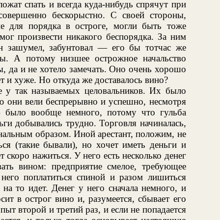
ожат спать и всегда куда-нибудь спрячут при
 совершенно бескорыстно. С своей стороны,
е для порядка в остроге, могли быть тоже
мог произвести никакого беспорядка. За ним
он зашумел, забунтовал — его бы тотчас же
бы. А потому низшее острожное начальство
ы, да и не хотело замечать. Оно очень хорошо
ет и хуже. Но откуда же доставалось вино?
е у так называемых целовальников. Их было
ою они вели беспрерывно и успешно, несмотря
 было вообще немного, потому что гульба
ньги добывались трудно. Торговля начиналась,
нальным образом. Иной арестант, положим, не
ься (такие бывали), но хочет иметь деньги и
 скоро нажиться. У него есть несколько денег
вать вином: предприятие смелое, требующее
него поплатиться спиной и разом лишиться
 на то идет. Денег у него сначала немного, и
ит в острог вино и, разумеется, сбывает его
ыт второй и третий раз, и если не попадается