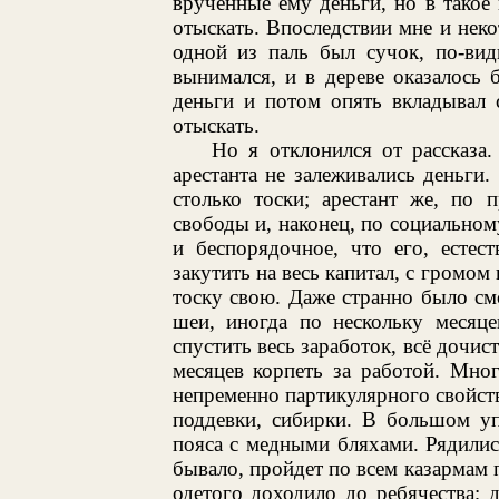
врученные ему деньги, но в такое
отыскать. Впоследствии мне и нек
одной из паль был сучок, по-ви
вынимался, и в дереве оказалось 
деньги и потом опять вкладывал 
отыскать.
Но я отклонился от рассказа
арестанта не залеживались деньги.
столько тоски; арестант же, по 
свободы и, наконец, по социально
и беспорядочное, что его, естест
закутить на весь капитал, с громом 
тоску свою. Даже странно было смо
шеи, иногда по нескольку месяце
спустить весь заработок, всё дочис
месяцев корпеть за работой. Мно
непременно партикулярного свойст
поддевки, сибирки. В большом у
пояса с медными бляхами. Рядилис
бывало, пройдет по всем казармам 
одетого доходило до ребячества;