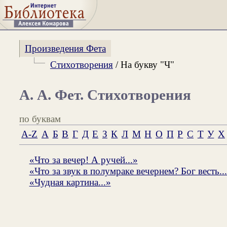
Произведения Фета
Стихотворения
/ На букву "Ч"
А. А. Фет. Стихотворения
по буквам
A-Z
А
Б
В
Г
Д
Е
З
К
Л
М
Н
О
П
Р
С
Т
У
Х
«Что за вечер! А ручей...»
«Что за звук в полумраке вечернем? Бог весть..
«Чудная картина...»