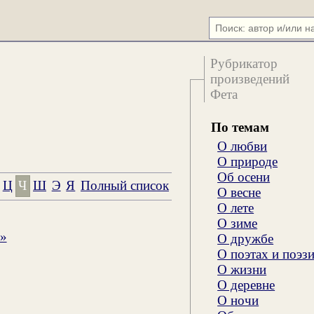
Рубрикатор
произведений
Фета
По темам
О любви
О природе
Об осени
Ц
Ч
Ш
Э
Я
Полный список
О весне
О лете
О зиме
.»
О дружбе
О поэтах и поэз
О жизни
О деревне
О ночи