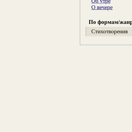
Об утре
О вечере
По формам/жан
Стихотворения