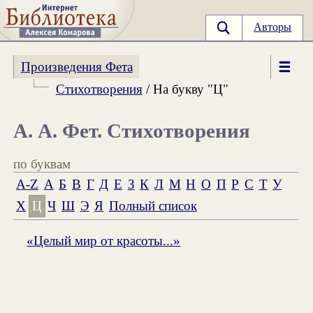
Авторы
Произведения Фета
Стихотворения
/ На букву "Ц"
А. А. Фет. Стихотворения
по буквам
A-Z
А
Б
В
Г
Д
Е
З
К
Л
М
Н
О
П
Р
С
Т
У
Х
Ц
Ч
Ш
Э
Я
Полный список
«Целый мир от красоты...»