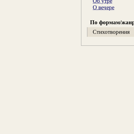
Об утре
О вечере
По формам/жан
Стихотворения