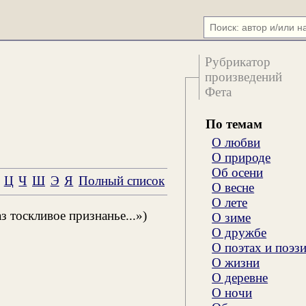
Рубрикатор
произведений
Фета
По темам
О любви
О природе
Об осени
Ц
Ч
Ш
Э
Я
Полный список
О весне
О лете
 тоскливое признанье...»)
О зиме
О дружбе
О поэтах и поэз
О жизни
О деревне
О ночи