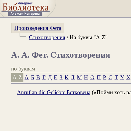
Произведения Фета
Стихотворения
/ На буквы "A-Z"
А. А. Фет. Стихотворения
по буквам
A-Z
А
Б
В
Г
Д
Е
З
К
Л
М
Н
О
П
Р
С
Т
У
Х
Anruf an die Geliebte Бетховена
(«Пойми хоть раз