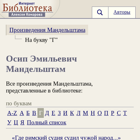
Авторы
Произведения Мандельштама
На букву "Г"
Осип Эмильевич
Мандельштам
Все произведения Мандельштама,
представленные в библиотеке:
по буквам
A-Z
А
Б
В
Г
Д
Е
З
И
К
Л
М
Н
О
П
Р
С
Т
У
Ц
Я
Полный список
«Где римский судия судил чужой народ...»