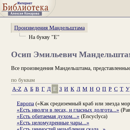
Произведения Мандельштама
На букву "Е"
Осип Эмильевич Мандельшта
Все произведения Мандельштама, представленные
по буквам
A-Z
А
Б
В
Г
Д
Е
З
И
К
Л
М
Н
О
П
Р
С
Т
У
Европа
(«Как средиземный краб или звезда морс
«Есть иволги в лесах, и гласных долгота...»
(Рав
«Есть обитаемая духом...»
(Encyclyca)
«Есть целомудренные чары...»
«Есть ценностей незыблемая скала...»