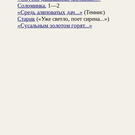
Соломинка
, 1—2
«Средь аляповатых дач...»
(Теннис)
Старик
(«Уже светло, поет сирена...»)
«Сусальным золотом горят...»