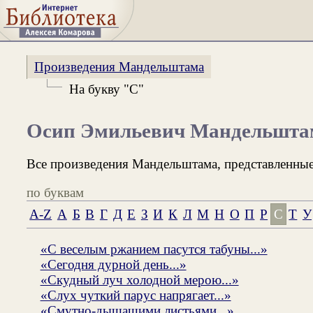
Произведения Мандельштама
На букву "С"
Осип Эмильевич Мандельшта
Все произведения Мандельштама, представленные
по буквам
A-Z
А
Б
В
Г
Д
Е
З
И
К
Л
М
Н
О
П
Р
С
Т
У
«С веселым ржанием пасутся табуны...»
«Сегодня дурной день...»
«Скудный луч холодной мерою...»
«Слух чуткий парус напрягает...»
«Смутно-дышащими листьями...»