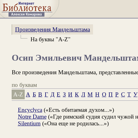
Произведения Мандельштама
На буквы "A-Z"
Осип Эмильевич Мандельшта
Все произведения Мандельштама, представленные
по буквам
A-Z
А
Б
В
Г
Д
Е
З
И
К
Л
М
Н
О
П
Р
С
Т
У
Encyclyca
(«Есть обитаемая духом...»)
Notre Dame
(«Где римский судия судил чужой на
Silentium
(«Она еще не родилась...»)