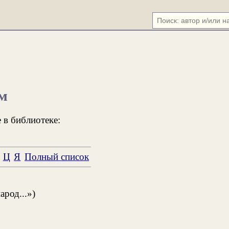
м
 в библиотеке:
Ц
Я
Полный список
род...»)